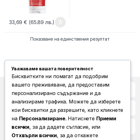
33,69
€
(65.89 лв.)
Показване на единствения резултат
Уважаваме вашата поверителност
Бисквитките ни помагат да подобрим
вашето преживяване, да предоставим
Бърз достъп до
персонализирано съдържание и да
анализираме трафика. Можете да изберете
Повече информация
кои бисквитки да разрешите, като кликнете
на
Персонализиране
. Натиснете
Приеми
Условия за ползване
всички
, за да дадете съгласие, или
Отхвърли всички
, за да откажете