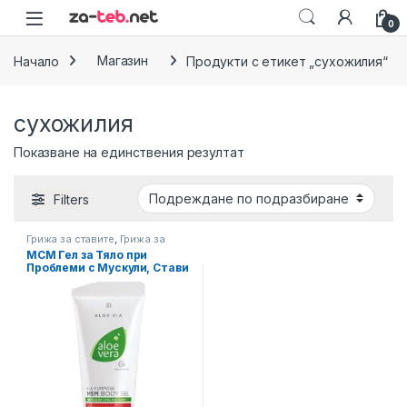
Skip to navigation
Skip to content
0
Начало
Магазин
Продукти с етикет „сухожилия“
сухожилия
Показване на единствения резултат
Filters
Грижа за ставите
,
Грижа за
тяло
,
Схващания, Масажи
МСМ Гел за Тяло при
Проблеми с Мускули, Стави
и Разширени вени Алое
Вера MSM Aloe Via LR