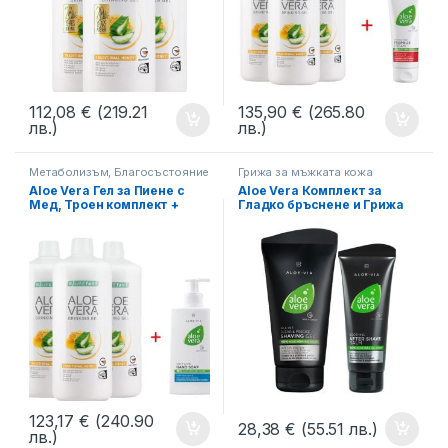
112,08
€
(219.21
135,90
€
(265.80
лв.)
лв.)
Метаболизъм, Благосъстояние
Грижа за мъжката кожа
Aloe Vera Гел за Пиене с
Aloe Vera Комплект за
Мед, Троен комплект +
Гладко бръснене и Грижа
Aloe Vera Нежно
за кожата LR
почистващ Крем-сапун за
ръце
123,17
€
(240.90
28,38
€
(55.51 лв.)
лв.)