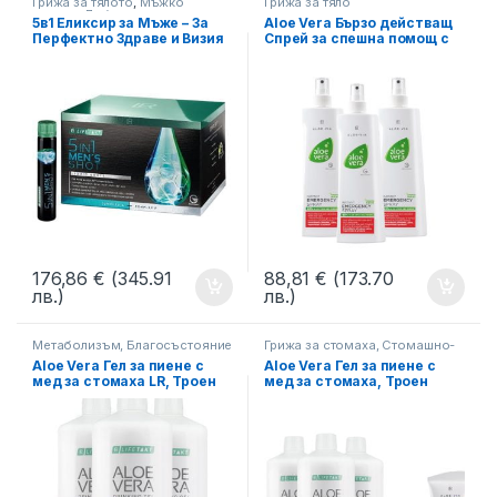
Грижа за тялото
,
Мъжко
Грижа за тяло
здраве, Либидо
5в1 Еликсир за Мъже – За
Aloe Vera Бързо действащ
Перфектно Здраве и Визия
Спрей за спешна помощ с
LR Lifetakt (30 дози за един
ферментирал гел Алое
месец)
вера, Троен комплект 3 х
400 мл
176,86
€
(345.91
88,81
€
(173.70
лв.)
лв.)
Метаболизъм, Благосъстояние
Грижа за стомаха, Стомашно-
Чревен тракт
Aloe Vera Гел за пиене с
Aloe Vera Гел за пиене с
мед за стомаха LR, Троен
мед за стомаха, Троен
комплект
комплект + Крем Алое Вера
с Прополис