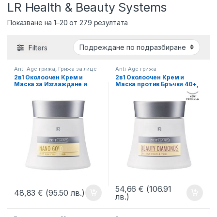
LR Health & Beauty Systems
Показване на 1–20 от 279 резултата
Filters
Anti-Age грижа
,
Грижа за лице
Anti-Age грижа
2в1 Околоочен Крем и
2в1 Околоочен Крем и
Маска за Изглаждане и
Маска против Бръчки 40+,
Стягане на Кожата, 30+
Beauty Diamonds LR
Nanogold LR
ZEITGARD
54,66
€
(106.91
48,83
€
(95.50 лв.)
лв.)