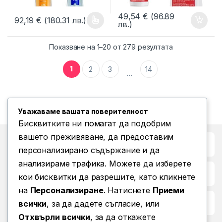
49,54
€
(96.89
92,19
€
(180.31 лв.)
лв.)
This product has multiple variants. The options may be chosen 
Показване на 1–20 от 279 резултата
1
2
3
14
…
Уважаваме вашата поверителност
Бисквитките ни помагат да подобрим
вашето преживяване, да предоставим
Бърз достъп до
персонализирано съдържание и да
анализираме трафика. Можете да изберете
Повече информация
кои бисквитки да разрешите, като кликнете
на
Персонализиране
. Натиснете
Приеми
Условия за ползване
всички
, за да дадете съгласие, или
Отхвърли всички
, за да откажете