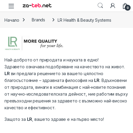
Skip to navigation
Skip to content
0
Начало
Brands
LR Health & Beauty Systems
Най-доброто от природата и науката в едно!
Здравето означава подобряване на качеството на живот.
LR
ви предлага решението за вашето цялостно
благосъстояние – здравната философия на
LR
. Вдъхновени
от природата, винаги в комбинация с най-новите познания
от научно-изследователската дейност, ние работим върху
превъзходни решения за здравето с възможно най-високо
качество и ефективност.
Защото за
LR
, вашето здраве е на първо място!