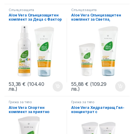
Слънцезащита
Слънцезащита
Aloe Vera Слънцезащитен
Aloe Vera Слънцезащитен
комплект за Деца с Фактор
комплект за Светла,
50, LR
Чувствителна кожа, LR
53,38
€
(104.40
55,88
€
(109.29
лв.)
лв.)
Грижа за тяло
Грижа за тяло
Aloe Vera Спортен
Aloe Vera Хидратиращ Гел-
комплект за приятно
концентрат с
усещане и свежест
ферментирало Алое Вера
LR, Двоен комплект