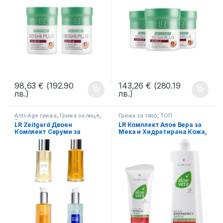
98,63
€
(192.90
143,26
€
(280.19
лв.)
лв.)
Anti-Age грижа
,
Грижа за лице
,
Грижа за тяло
,
ТОП
Почистване на лице
предложения
LR Zeitgard Двоен
LR Комплект Алое Вера за
Комплект Серуми за
Мека и Хидратирана Кожа,
Специална Грижа за
При Всякакви Кожни
Кожата, Свободен избор
Проблеми