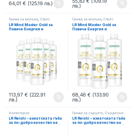
55,83
€
(109.19
64,01
€
(125.19 лв.)
лв.)
Грижа за мозъка
,
Стрес
Грижа за мозъка
,
Стрес
LR Mind Master Gold за
LR Mind Master Gold за
Повече Енергия и
Повече Енергия и
Работоспособност,
Работоспособност, Троен
Петорен комплект
комплект
113,97
€
(222.91
68,46
€
(133.90
лв.)
лв.)
Холестерол
Грижа за сърцето, Сърдечно-
Съдова система
,
Холестерол
LR Reishi – азиатската гъба
LR Reishi – азиатската гъба
за по-добро качество на
за по-добро качество на
живота и в зряла възраст |
живота и в зряла възраст |
Двоен комплект
Троен комплект