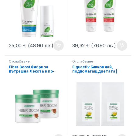
25,00
€
(48.90 лв.)
39,32
€
(76.90 лв.)
Отслабване
Отслабване
Fiber Boost Фибри за
Figuactiv Билков чай,
Вътрешна Лекота и по-
подпомагащ диетата |
слабо Усещане за Глад,
Двоен комплект
Двоен Комплект