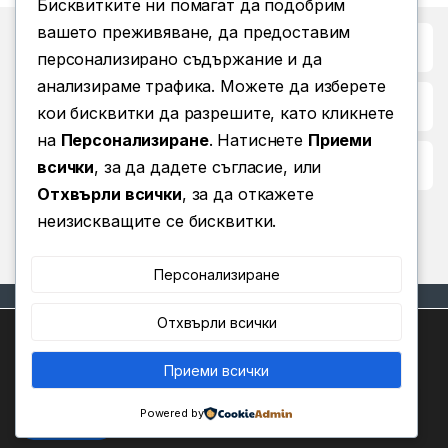
Бисквитките ни помагат да подобрим
вашето преживяване, да предоставим
Бърз достъп до
персонализирано съдържание и да
анализираме трафика. Можете да изберете
Повече информация
кои бисквитки да разрешите, като кликнете
на
Персонализиране
. Натиснете
Приеми
Условия за ползване
всички
, за да дадете съгласие, или
Отхвърли всички
, за да откажете
неизискващите се бисквитки.
Персонализиране
Отхвърли всички
Ние използваме бисквитки, за да ви предоставим най-
доброто изживяване на нашия уебсайт.
Можете да научите повече за това кои бисквитки
Приеми всички
0
Имате въпроси? Позвънете
използваме или да ги изключите в
.
Настройки
ни!
Powered by
(+359) 876 203 111
Приемам