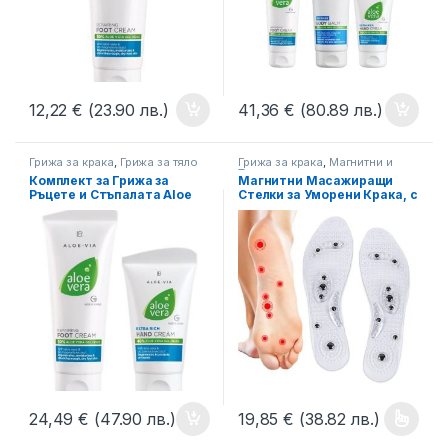
12,22
€
(23.90 лв.)
41,36
€
(80.89 лв.)
Грижа за крака
,
Грижа за тяло
Грижа за крака
,
Магнитни и
Турмалинови решения
,
Комплект за Грижа за
Магнитни Масажиращи
Схващания, Масажи
Ръцете и Стъпалата Aloe
Стелки за Уморени Крака, с
Vera LR
8 Магнита, Прозрачни
Силиконови, Код: MS-001
24,49
€
(47.90 лв.)
19,85
€
(38.82 лв.)
This product has multiple varia