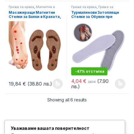
Грижа за крака
,
Магнитни и
Грижа за крака
,
Грижа за
Турмалинови решения
,
тялото
,
Магнитни и
Масажиращи Магнитни
Турмалинови Затоплящи
Схващания, Масажи
Турмалинови решения
,
Стелки за Болки в Краката,
Стелки за Обувки при
Схващания, Масажи
8 Магнита, Цвят Кафяв,
Студени и Уморени крака,
Код: MS-002
Код: TS-001
-47% отстъпка
4,04
€
(7.90
7,67
€
19,84
€
(38.80 лв.)
лв.)
This product has multiple variants. The options may be chosen 
This product has multiple varia
Showing all 6 results
Уважаваме вашата поверителност