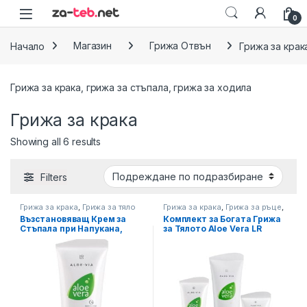
Skip to navigation
Skip to content
0
Начало
Магазин
Грижа Отвън
Грижа за крак
Грижа за крака, грижа за стъпала, грижа за ходила
Грижа за крака
Showing all 6 results
Filters
Грижа за крака
,
Грижа за тяло
Грижа за крака
,
Грижа за ръце
,
Грижа за тяло
Възстановяващ Крем за
Комплект за Богата Грижа
Стъпала при Напукана,
за Тялото Aloe Vera LR
Суха и Груба Кожа Aloe Via
LR