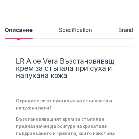
Описание
Specification
Brand
LR Aloe Vera Възстановяващ
крем за стъпала при суха и
напукана кожа
Страдате ли от суха кожа на стъпалата и
напукани пети?
Възстановяващият крем за стъпала е
предназначен да осигури на краката ви
подхранването и грижата, които наистина