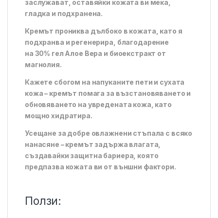
заслужават, оставяйки кожата ви мека,
гладка и подхранена.
Кремът прониква дълбоко в кожата, като я
подхранва и регенерира, благодарение
на 30% гел Алое Вера и биоекстракт от
магнолия.
Кажете сбогом на напуканите пети и сухата
кожа – кремът помага за възстановяването и
обновяването на увредената кожа, като
мощно хидратира.
Усещане за добре овлажнени стъпала с всяко
нанасяне – кремът задържа влагата,
създавайки защитна бариера, която
предпазва кожата ви от външни фактори.
Ползи: