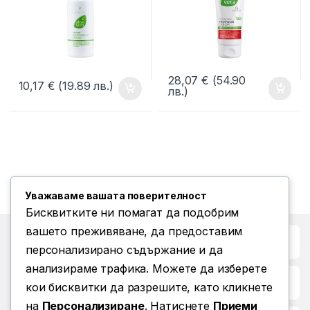
28,07
€
(54.90
10,17
€
(19.89 лв.)
лв.)
Уважаваме вашата поверителност
Бисквитките ни помагат да подобрим
вашето преживяване, да предоставим
Бърз достъп до
персонализирано съдържание и да
анализираме трафика. Можете да изберете
Повече информация
кои бисквитки да разрешите, като кликнете
на
Персонализиране
. Натиснете
Приеми