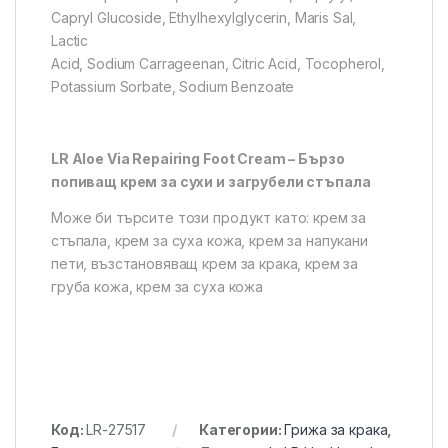
Capryl Glucoside, Ethylhexylglycerin, Maris Sal,
Lactic
Acid, Sodium Carrageenan, Citric Acid, Tocopherol,
Potassium Sorbate, Sodium Benzoate
LR Aloe Via Repairing Foot Cream – Бързо
попиващ крем за сухи и загрубели стъпала
Може би търсите този продукт като: крем за
стъпала, крем за суха кожа, крем за напукани
пети, възстановяващ крем за крака, крем за
груба кожа, крем за суха кожа
Код:
LR-27517
Категории:
Грижа за крака
,