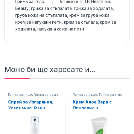
Грижа за тяло
Етикети:
lr
,
LR Health and
Beauty
,
грижа за стъпалата
,
грижа за ходилата
,
груба кожа на стъпалата
,
крем за груба кожа
,
крем за напукани пети
,
крем за стъпала
,
крем за
ходилата
,
напукана кожа на пети
Може би ще харесате и...
Грижа за лице
,
Грижа за ръце
,
Грижа за ръце
,
Грижа за тяло
Грижа за тяло
Спрей за Изгаряния,
Крем Алое Вера с
Ухапвания, Рани,
Прополис и
Спешна помощ с LR
ферментирал гел Алое
Aloe via, 30 мл Малък
Вера за Напукани Ръце
и Пети Aloe Via LR