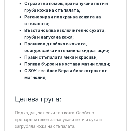
Страхотна помощ при напукани пети и
груба кожа на стъпалата;
Регенерира и подхранва кожата на
стъпалата;
Възстановява изключително сухата,
груба и напукана кожа;
Прониква дълбоко в кожата,
осигурявайки интензивна хидратация;
Прави стъпалата меки и красиви;
Попива бързо и не оставя мазни следи;
С 30% гел Алое Вера и биоекстракт от
магнолия;
Целева група:
Подходящ за всеки тип кожа. Особено
препоръчителен за напукани пети и суха и
загрубяла кожа на стъпалата.