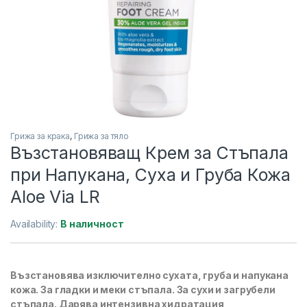
Грижа за крака
,
Грижа за тяло
Възстановяващ Крем за Стъпала
при Напукана, Суха и Груба Кожа
Aloe Via LR
Availability:
В наличност
Възстановява изключително сухата, груба и напукана
кожа. За гладки и меки стъпала. За сухи и загрубели
стъпала. Дарява интензивна хидратация