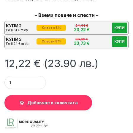
- Вземи повече и спести -
КУПИ 2
24,44
€
КУПИ
Спести 5%
23,22
€
По
11,61
€
за бр.
КУПИ 3
36,66
€
КУПИ
Спести 8%
33,73
€
По
11,24
€
за бр.
12,22
€
(23.90 лв.)
Възстановяващ Крем за Стъпала при Напукана, Суха и Груб
Добавяне в количката