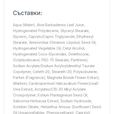
Съставки:
Aqua (Water), Aloe Barbadensis Leaf Juice,
Hydrogenated Polydecene, Glyceryl Stearate,
Glycerin, Caprylic/Capric Triglyceride, Ethylhexyl
Stearate, Simmondsia Chinensis (Jojoba) Seed Oil,
Hydrogenated Vegetable Oil, Cetyl Alcohol,
Hydrogenated Coco-Glycerides, Dimethicone,
Octyldodecanol, PEG-75 Stearate, Panthenol,
Sodium Acrylate/Sodium Acryloyldimethyl Taurate
Copolymer, Ceteth-20, Steareth-20, Polyisobutene,
Parfum (Fragrance), Magnolia Biondii Flower Extract,
Allantoin, Cardiospermum Halicacabum Flower/Leaf/
Vine Extract, Acrylates/C10-30 Alkyl Acrylate
Crosspolymer, Echium Plantagineum Seed Oil,
Salicornia Herbacea Extract, Sodium Hydroxide,
Sorbitan Oleate, Helianthus Annuus (Sunflower) Seed
Oil Unsaponifiables, Phenoxyethanol, Caprylyl/