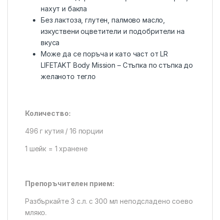
нахут и бакла
Без лактоза, глутен, палмово масло,
изкуствени оцветители и подобрители на
вкуса
Може да се поръча и като част от LR
LIFETAKT Body Mission – Стъпка по стъпка до
желаното тегло
Количество:
496 г кутия / 16 порции
1 шейк = 1 хранене
Препоръчителен прием:
Разбъркайте 3 с.л. с 300 мл неподсладено соево
мляко.