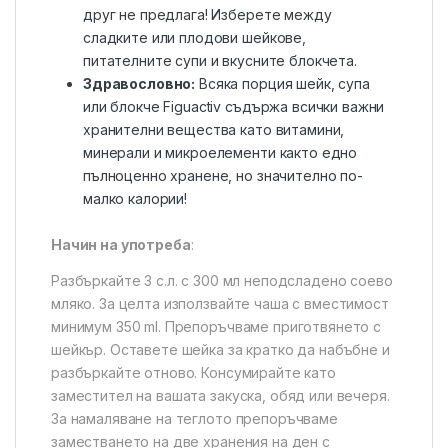
друг не предлага! Изберете между
сладките или плодови шейкове,
питателните супи и вкусните блокчета.
Здравословно:
Всяка порция шейк, супа
или блокче Figuactiv съдържа всички важни
хранителни вещества като витамини,
минерали и микроелементи както едно
пълноценно хранене, но значително по-
малко калории!
Начин на употреба
:
Разбъркайте 3 с.л. с 300 мл неподсладено соево
мляко. За целта използвайте чаша с вместимост
минимум 350 ml. Препоръчваме приготвянето с
шейкър. Оставете шейка за кратко да набъбне и
разбъркайте отново. Консумирайте като
заместител на вашата закуска, обяд или вечеря.
За намаляване на теглото препоръчваме
заместването на две хранения на ден с