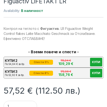
Figuactiv LIFETAKT LR
Availability:
В наличност
Контрол на теглото с
Фигуактив
. LR Figuactive Weight
Control flakes Latte Macchiato Geschmack за Отслабване.
Ефективно ОТСЛАБВАНЕ!
- Вземи повече и спести -
КУПИ 2
115,04
€
КУПИ
Спести 5%
109,29
€
По
54,64
€
за бр.
КУПИ 3
172,56
€
КУПИ
Спести 8%
158,76
€
По
52,92
€
за бр.
57,52
€
(112.50 лв.)
Шейк за Отслабване Lovely Coffee Figuactiv LIFETAKT LR qu