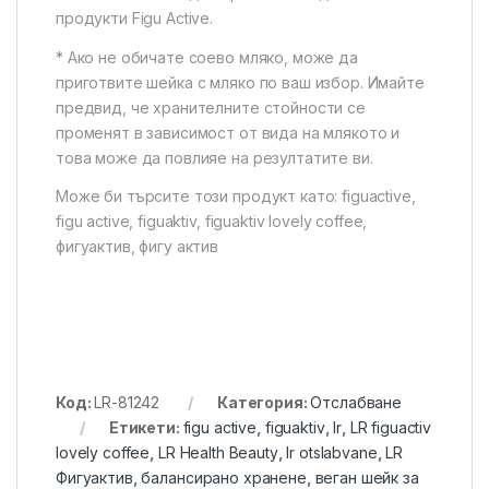
продукти Figu Active.
* Ако не обичате соево мляко, може да
приготвите шейка с мляко по ваш избор. Имайте
предвид, че хранителните стойности се
променят в зависимост от вида на млякото и
това може да повлияе на резултатите ви.
Може би търсите този продукт като: figuactive,
figu active, figuaktiv, figuaktiv lovely coffee,
фигуактив, фигу актив
Код:
LR-81242
Категория:
Отслабване
Етикети:
figu active
,
figuaktiv
,
lr
,
LR figuactiv
lovely coffee
,
LR Health Beauty
,
lr otslabvane
,
LR
Фигуактив
,
балансирано хранене
,
веган шейк за