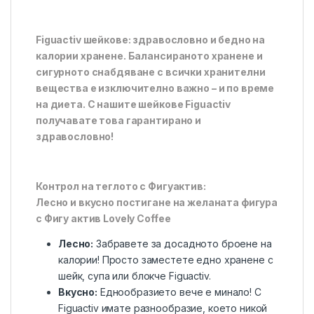
Figuactiv шейкове: здравословно и бедно на
калории хранене. Балансираното хранене и
сигурното снабдяване с всички хранителни
вещества е изключително важно – и по време
на диета. С нашите шейкове Figuactiv
получавате това гарантирано и
здравословно!
Контрол на теглото с Фигуактив:
Лесно и вкусно постигане на желаната фигура
с Фигу актив Lovely Coffee
Лесно:
Забравете за досадното броене на
калории! Просто заместете едно хранене с
шейк, супа или блокче Figuactiv.
Вкусно:
Еднообразието вече е минало! С
Figuactiv имате разнообразие, което никой