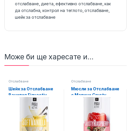
отслабване
,
диета
,
ефективно отслабване
,
как
да отслабна
,
контрол на теглото
,
отслабване
,
шейк за отслабване
Може би ще харесате и...
Отслабване
Отслабване
Шейк за Отслабване
Мюсли за Отслабване
Ванилия Figuactiv
с Малини Crusty
LIFETAKT LR
Raspberry Figuactiv
LIFETAKT LR