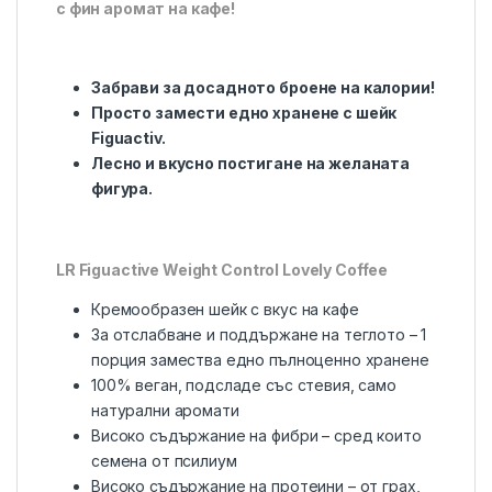
с фин аромат на кафе!
Забрави за досадното броене на калории!
Просто замести едно хранене с шейк
Figuactiv.
Лесно и вкусно постигане на желаната
фигура.
LR Figuactive Weight Control Lovely Coffee
Кремообразен шейк с вкус на кафе
За отслабване и поддържане на теглото – 1
порция замества едно пълноценно хранене
100% веган, подсладе със стевия, само
натурални аромати
Високо съдържание на фибри – сред които
семена от псилиум
Високо съдържание на протеини – от грах,