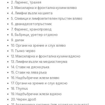
2. Ларинкс, трахея
3. Максиларна и фронтална кухини вляво
4. Лимфни възли на шията
5. Сливици и лимфоепителен пръстен вляво
6. дванадесетопръстник
7. Фаринкс, хранопровод
8. Бъбреци, уретер отдясно
9. далак
10. Органи на зрение и слух вляво
11. Тънко черво
12. Максиларна и фронтална кухини вдясно
13. Лимфни възли на медиастинума
14. Стави на дясна ръка
15. Стави на лява ръка
16. Надбъбречни жлези вляво
17. Органи на зрение и слух вдясно
18. Thymus
19. Надбъбречни жлези вдясно
20. Черен дроб
21. Артериална система (ляв отдел на сърцето)