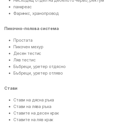
Нисходящ отдел на дебелото черво, ректум
панкреас
Фаринкс, хранопровод
Пикочно-полова система
Простата
Пикочен мехур
Десен тестис
Ляв тестис
Бъбреци, уретер отдясно
Бъбреци, уретер отляво
Стави
Стави на дясна ръка
Стави на лява ръка
Ставите на десен крак
Ставите на ляв крак