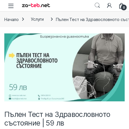
Skip to navigation
Skip to content
0
Начало
Услуги
Пълен Тест на Здравословното съст
Пълен Тест на Здравословното
състояние | 59 лв