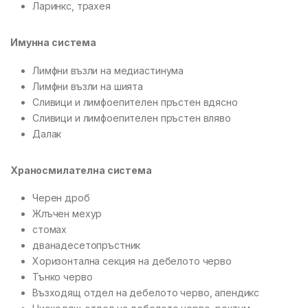
Ларинкс, трахея
Имунна система
Лимфни възли на медиастинума
Лимфни възли на шията
Сливици и лимфоепителен пръстен вдясно
Сливици и лимфоепителен пръстен вляво
Далак
Храносмилателна система
Черен дроб
Жлъчен мехур
стомах
дванадесетопръстник
Хоризонтална секция на дебелото черво
Тънко черво
Възходящ отдел на дебелото черво, апендикс