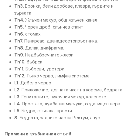
Th3.
Бронхи, бели дробове, плевра, гърдите и
зърната
Th4.
Жлъчен мехур, общ жлъчен канал
Th5.
Черен дроб, слънчев сплит
Th6.
стомах
Th7.
Панкреас, дванадесетопръстника.
Th8.
Далак, диафрагма.
Th9.
Надбъбречните жлези
Th10.
бъбрек
Th11.
Бъбреци, уретери
Th12.
Тънко черво, лимфна система
L1.
Дебело черво
L2.
Приложение, долната част на корема, бедрата
L3.
Гениталиите, пикочния мехур, коленете.
L4.
Простата, лумбални мускули, седалищен нерв
L5.
Бедра, стъпала, пръсти
S.
Бедрата, задните части. Ректум, анус.
Промени в гръбначния стълб