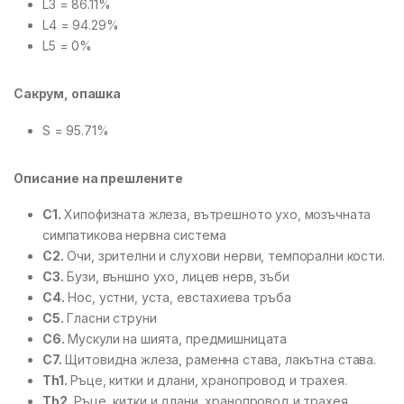
L3 = 86.11%
L4 = 94.29%
L5 = 0%
Сакрум, опашка
S = 95.71%
Описание на прешлените
C1.
Хипофизната жлеза, вътрешното ухо, мозъчната
симпатикова нервна система
C2.
Очи, зрителни и слухови нерви, темпорални кости.
C3.
Бузи, външно ухо, лицев нерв, зъби
C4.
Нос, устни, уста, евстахиева тръба
C5.
Гласни струни
C6.
Мускули на шията, предмишницата
C7.
Щитовидна жлеза, раменна става, лакътна става.
Th1.
Ръце, китки и длани, хранопровод и трахея.
Th2.
Ръце, китки и длани, хранопровод и трахея.