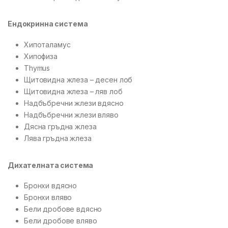
Ендокринна система
Хипоталамус
Хипофиза
Thymus
Щитовидна жлеза – десен лоб
Щитовидна жлеза – ляв лоб
Надбъбречни жлези вдясно
Надбъбречни жлези вляво
Дясна гръдна жлеза
Лява гръдна жлеза
Дихателната система
Бронхи вдясно
Бронхи вляво
Бели дробове вдясно
Бели дробове вляво