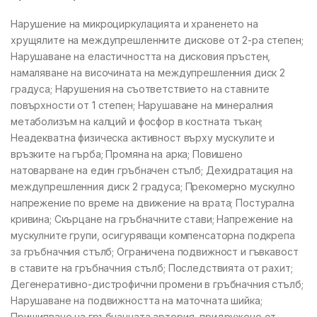
Нарушение на микроциркулацията и храненето на
хрущялите на междупрешленните дискове от 2-ра степен;
Нарушаване на еластичността на дисковия пръстен,
намаляване на височината на междупрешленния диск 2
градуса; Нарушения на съответствието на ставните
повърхности от 1 степен; Нарушаване на минералния
метаболизъм на калций и фосфор в костната тъкан;
Неадекватна физическа активност върху мускулите и
връзките на гърба; Промяна на арка; Повишено
натоварване на един гръбначен стълб; Дехидратация на
междупрешленния диск 2 градуса; Прекомерно мускулно
напрежение по време на движение на врата; Постурална
кривина; Скърцане на гръбначните стави; Напрежение на
мускулните групи, осигуряващи компенсаторна подкрепа
за гръбначния стълб; Ограничена подвижност и гъвкавост
в ставите на гръбначния стълб; Последствията от рахит;
Дегенеративно-дистрофични промени в гръбначния стълб;
Нарушаване на подвижността на маточната шийка;
Прищипване на гръбначната артерия, придружено от