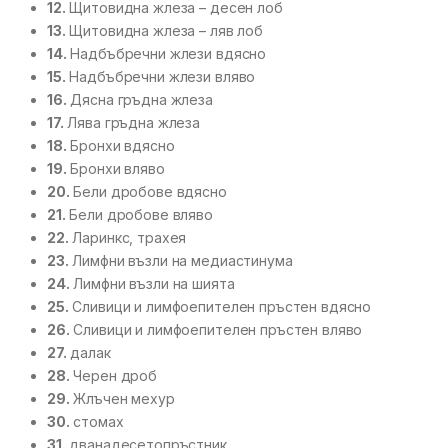
12.
Щитовидна жлеза – десен лоб
13.
Щитовидна жлеза – ляв лоб
14.
Надбъбречни жлези вдясно
15.
Надбъбречни жлези вляво
16.
Дясна гръдна жлеза
17.
Лява гръдна жлеза
18.
Бронхи вдясно
19.
Бронхи вляво
20.
Бели дробове вдясно
21.
Бели дробове вляво
22.
Ларинкс, трахея
23.
Лимфни възли на медиастинума
24.
Лимфни възли на шията
25.
Сливици и лимфоепителен пръстен вдясно
26.
Сливици и лимфоепителен пръстен вляво
27.
далак
28.
Черен дроб
29.
Жлъчен мехур
30.
стомах
31.
дванадесетопръстник