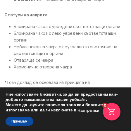
Статуси на чакрите
Блокирана чакра с увредени съответстващи органи
Блокирана чакра с леко увредени съответстващи
органи
Небалансирана чакра с неутралното състояние на
съответсващите органи
Отваряща се чакра
Хармонично отворена чакра
*Този доклад се основава на принципа на
математическото моделиране, основаващо се на тестове
Ние използваме бисквитки, за да ви предоставим най-
за здравословното състояние на органите и телесните
доброто изживяване на нашия уебсайт.
системи, с възможност за визуализиране на общото
Можете да научите повече за това кои бисквитки
0
състояние на органите и телесните системи в 7 сегмента
използваме или да ги изключите в
.
Настройки
(“чакра”), което се отразява под формата на “затворена,
Приемам
неутрална или отворена чакра”.