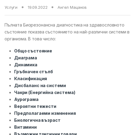
Услуги
19.09.2022
Ангел Мацанов
Пълната Биорезонансна диагностика на здравословното
състояние показва състоянието на най-различни системи в
организма. В това число:
Общо състояние
Диаграма
Динамика
Гръбначен стълб
Класификация
Дисбаланс на системи
Чакри (Енергийна система)
Аурограма
Вероятни тежести
Предполагаеми изменения
Биологична възраст
Витамини
Възможни токсични товари