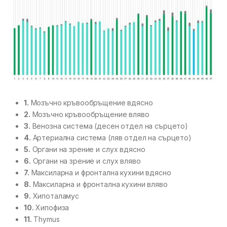
1.
Мозъчно кръвообръщение вдясно
2.
Мозъчно кръвообръщение вляво
3.
Венозна система (десен отдел на сърцето)
4.
Артериална система (ляв отдел на сърцето)
5.
Органи на зрение и слух вдясно
6.
Органи на зрение и слух вляво
7.
Максиларна и фронтална кухини вдясно
8.
Максиларна и фронтална кухини вляво
9.
Хипоталамус
10.
Хипофиза
11.
Thymus