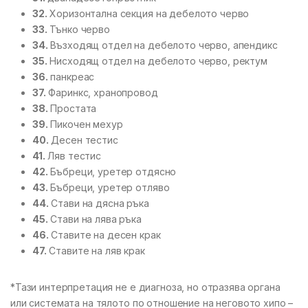
32.
Хоризонтална секция на дебелото черво
33.
Тънко черво
34.
Възходящ отдел на дебелото черво, апендикс
35.
Нисходящ отдел на дебелото черво, ректум
36.
панкреас
37.
Фаринкс, хранопровод
38.
Простата
39.
Пикочен мехур
40.
Десен тестис
41.
Ляв тестис
42.
Бъбреци, уретер отдясно
43.
Бъбреци, уретер отляво
44.
Стави на дясна ръка
45.
Стави на лява ръка
46.
Ставите на десен крак
47.
Ставите на ляв крак
*Тази интерпретация не е диагноза, но отразява органа
или системата на тялото по отношение на неговото хипо –