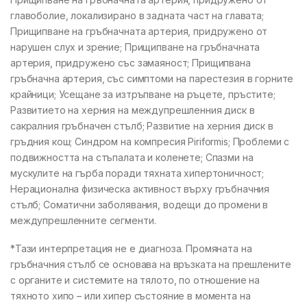
главоболие, локализирано в задната част на главата;
Прищипване на гръбначната артерия, придружено от
нарушен слух и зрение; Прищипване на гръбначната
артерия, придружено със замаяност; Прищипвана
гръбначна артерия, със симптоми на парестезия в горните
крайници; Усещане за изтръпване на ръцете, пръстите;
Развитието на херния на междупрешленния диск в
сакралния гръбначен стълб; Развитие на херния диск в
гръдния кош; Синдром на компресия Piriformis; Проблеми с
подвижността на стъпалата и коленете; Спазми на
мускулите на гърба поради тяхната хипертоничност;
Нерационална физическа активност върху гръбначния
стълб; Соматични заболявания, водещи до промени в
междупрешленните сегменти.
*Тази интерпретация не е диагноза. Промяната на
гръбначния стълб се основава на връзката на прешлените
с органите и системите на тялото, по отношение на
тяхното хипо – или хипер състояние в момента на