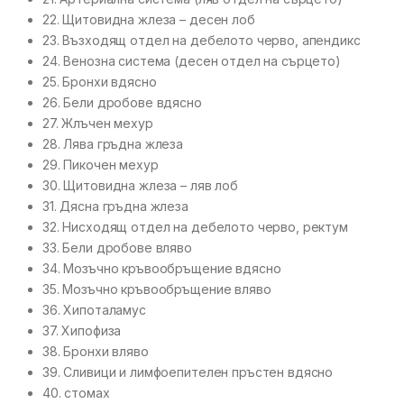
22. Щитовидна жлеза – десен лоб
23. Възходящ отдел на дебелото черво, апендикс
24. Венозна система (десен отдел на сърцето)
25. Бронхи вдясно
26. Бели дробове вдясно
27. Жлъчен мехур
28. Лява гръдна жлеза
29. Пикочен мехур
30. Щитовидна жлеза – ляв лоб
31. Дясна гръдна жлеза
32. Нисходящ отдел на дебелото черво, ректум
33. Бели дробове вляво
34. Мозъчно кръвообръщение вдясно
35. Мозъчно кръвообръщение вляво
36. Хипоталамус
37. Хипофиза
38. Бронхи вляво
39. Сливици и лимфоепителен пръстен вдясно
40. стомах