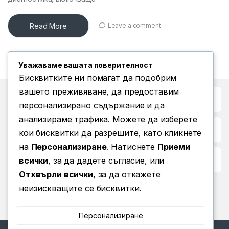
Read More
Leave a comment
Уважаваме вашата поверителност
Бисквитките ни помагат да подобрим
вашето преживяване, да предоставим
Бърз достъп до
персонализирано съдържание и да
анализираме трафика. Можете да изберете
Повече информация
кои бисквитки да разрешите, като кликнете
на
Персонализиране
. Натиснете
Приеми
Условия за ползване
всички
, за да дадете съгласие, или
Отхвърли всички
, за да откажете
неизискващите се бисквитки.
Персонализиране