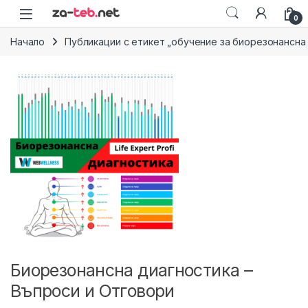
Skip to navigation
Skip to content
0
Начало
Публикации с етикет „обучение за биорезонансна
Биорезонансна диагностика –
Въпроси и Отговори