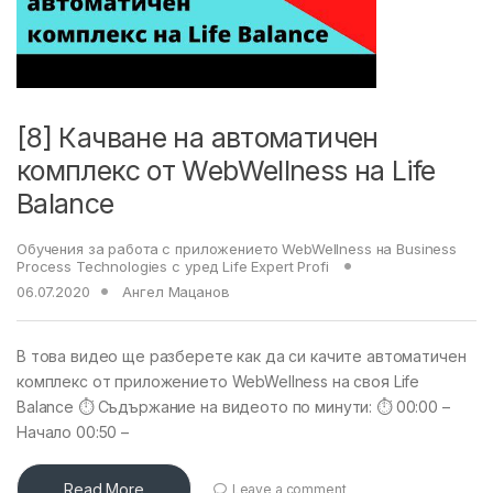
[8] Качване на автоматичен
комплекс от WebWellness на Life
Balance
Обучения за работа с приложението WebWellness на Business
Process Technologies с уред Life Expert Profi
06.07.2020
Ангел Мацанов
В това видео ще разберете как да си качите автоматичен
комплекс от приложението WebWellness на своя Life
Balance ⏱ Съдържание на видеото по минути: ⏱ 00:00 –
Начало 00:50 –
Read More
Leave a comment