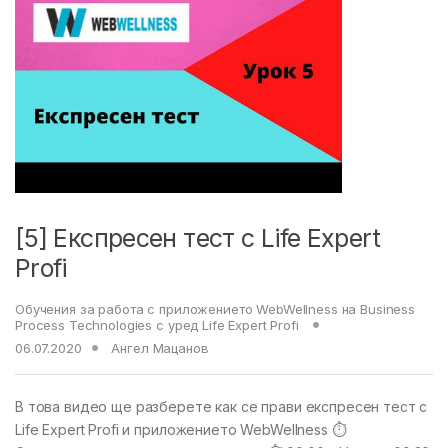
[5] Експресен тест с Life Expert
Profi
Обучения за работа с приложението WebWellness на Business
Process Technologies с уред Life Expert Profi
06.07.2020
Ангел Мацанов
В това видео ще разберете как се прави експресен тест с
Life Expert Profi и приложението WebWellness ⏱