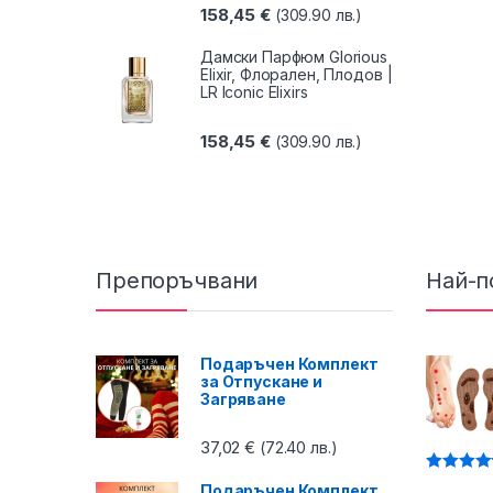
158,45
€
(309.90 лв.)
Дамски Парфюм Glorious
Elixir, Флорален, Плодов |
LR Iconic Elixirs
158,45
€
(309.90 лв.)
Препоръчвани
Най-п
Подаръчен Комплект
за Отпускане и
Загряване
37,02
€
(72.40 лв.)
Оценено 
Подаръчен Комплект