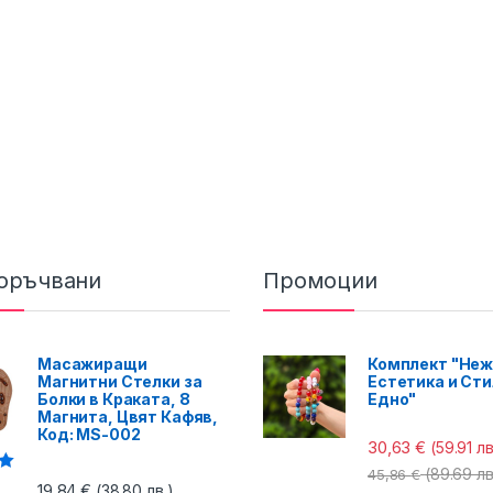
оръчвани
Промоции
Масажиращи
Комплект "Неж
Магнитни Стелки за
Естетика и Сти
Болки в Краката, 8
Едно"
Магнита, Цвят Кафяв,
Код: MS-002
30,63
€
(59.91 лв
(89.69 лв
45,86
€
с
19,84
€
(38.80 лв.)