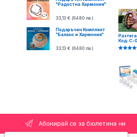
4.87
от 5
"Радостна Хармония"
33,13
€
(64.80 лв.)
Подаръчен Комплект
"Баланс и Хармония"
Разтега
Код: C-
33,13
€
(64.80 лв.)
Оценено 
4.75
от 5
Абонирай се за бюлетина ни