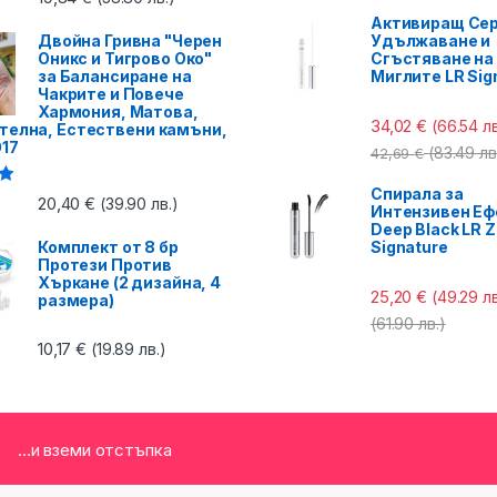
Активиращ Сер
Двойна Гривна "Черен
Удължаване и
Оникс и Тигрово Око"
Сгъстяване на
за Балансиране на
Миглите LR Sig
Чакрите и Повече
Хармония, Матова,
34,02
€
(66.54 лв
телна, Естествени камъни,
017
(83.49 лв
42,69
€
Спирала за
с
20,40
€
(39.90 лв.)
Интензивен Еф
Deep Black LR Z
Комплект от 8 бр
Signature
Протези Против
Хъркане (2 дизайна, 4
25,20
€
(49.29 лв
размера)
(61.90 лв.)
10,17
€
(19.89 лв.)
...и вземи отстъпка