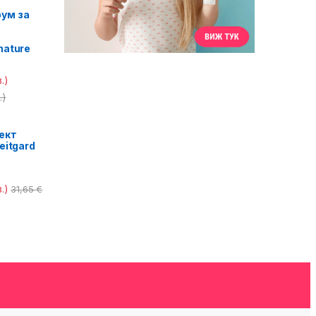
ум за
nature
.)
.)
ект
eitgard
.)
31,65
€