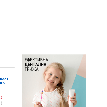
ност,
л в
.)
.)