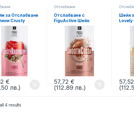
бване
Отслабване
Отслаб
и за Отслабване
Отслабване с
Шейк 
лини Crusty
FiguАctive Шейк
Lovely 
berry Figuactiv
Smooth Cocoa
LIFETA
TAKT LR
Figuactive LIFETAKT LR
52
€
57,72
€
57,5
.50 лв.)
(112.89 лв.)
(112.
ll 4 results