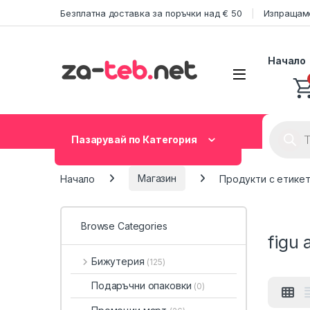
Skip to navigation
Skip to content
Безплатна доставка за поръчки над € 50
Изпращаме
Начало
Product
Пазарувай по Категория
Начало
Магазин
Продукти с етикет „
Browse Categories
figu 
Бижутерия
(125)
Подаръчни опаковки
(0)