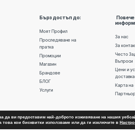
Бърз достъп до:
Повече
информ
Моят Профил
За нас
Проследяване на
За конта
пратка
Често За
Промоции
Въпроси
Магазин
Цени и у
Брандове
доставка
БЛОГ
Карта на
Услуги
Партньо
за да ви предоставим най-доброто изживяване на нашия уебсай
а това кои бисквитки използваме или да ги изключите в
Настро