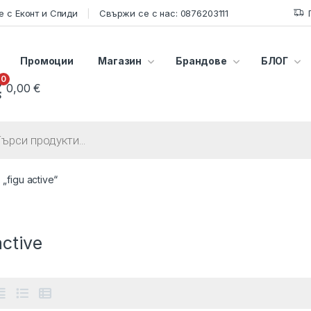
 с Еконт и Спиди
Свържи се с нас: 0876203111
Промоции
Магазин
Брандове
БЛОГ
0
0,00
€
s search
figu active“
active