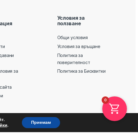
Условия за
ация
ползване
Общи условия
кти
Условия за връщане
давани
Политика за
поверителност
словия за
Политика за Бисквитки
 сайта
ри
0
т.
Приемам
.
йки