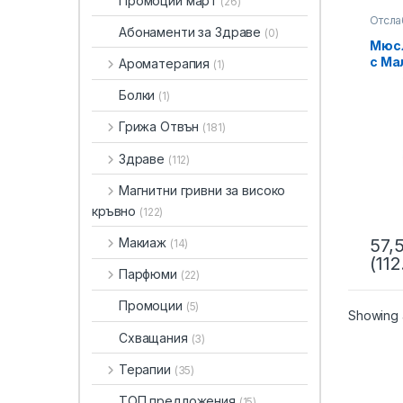
Промоции март
(26)
Отсла
Абонаменти за Здраве
(0)
Мюсл
с Ма
Ароматерапия
(1)
Rasp
LIFE
Болки
(1)
Грижа Отвън
(181)
Здраве
(112)
Магнитни гривни за високо
кръвно
(122)
Макиаж
57,
(14)
(112
Парфюми
(22)
Промоции
(5)
Showing a
Схващания
(3)
Терапии
(35)
ТОП предложения
(15)