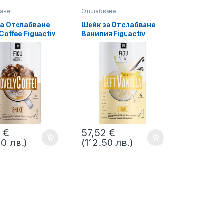
ване
Отслабване
за Отслабване
Шейк за Отслабване
Coffee Figuactiv
Ванилия Figuactiv
KT LR
LIFETAKT LR
2
€
57,52
€
50 лв.)
(112.50 лв.)