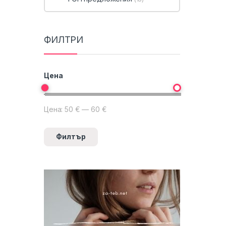
ФИЛТРИ
Цена
Цена:
50 €
—
60 €
Минимална цена
Максимална цена
Филтър