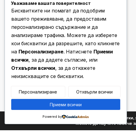
Уважаваме вашата поверителност
Бисквитките ни помагат да подобрим
вашето преживяване, да предоставим
персонализирано съдържание и да
анализираме трафика. Можете да изберете
Имате въпроси? Позвънете ни!
кои бисквитки да разрешите, като кликнете
(+359) 876 203 111
на
Персонализиране
. Натиснете
Приеми
всички
, за да дадете съгласие, или
Отхвърли всички
, за да откажете
неизискващите се бисквитки.
Персонализиране
Отхвърли всички
Приеми всички
Powered by
Ние използваме бисквитки, 
Можете да научите повече з
©
Za Teb
- All Rights Reserved