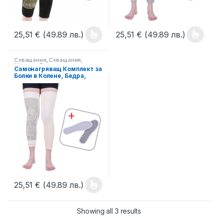
25,51
€
(49.89 лв.)
25,51
€
(49.89 лв.)
This product has multiple variants. The options may be chosen 
This product has multiple varia
Схващания
,
Схващания,
Масажи
,
Терапии
Самонагряващ Комплект за
Болки в Колене, Бедра,
Стъпала, Код: TS-105
25,51
€
(49.89 лв.)
This product has multiple variants. The options may be chosen 
Showing all 3 results