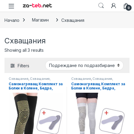
Skip to navigation
Skip to content
0
Начало
Магазин
Схващания
Схващания
Showing all 3 results
Filters
Схващания
,
Схващания,
Схващания
,
Схващания,
Масажи
,
Терапии
Масажи
,
Терапии
Самонагряващ Комплект за
Самонагряващ Комплект за
Болки в Колене, Бедра,
Болки в Колене, Бедра,
Стъпала, Код: TS-101
Стъпала, Код: TS-103