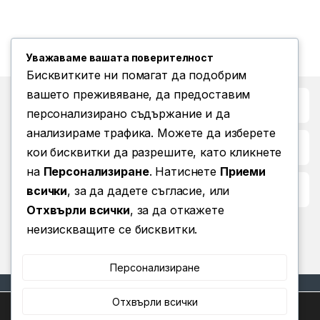
Уважаваме вашата поверителност
Бисквитките ни помагат да подобрим
вашето преживяване, да предоставим
Бърз достъп до
персонализирано съдържание и да
анализираме трафика. Можете да изберете
Повече информация
кои бисквитки да разрешите, като кликнете
на
Персонализиране
. Натиснете
Приеми
Условия за ползване
всички
, за да дадете съгласие, или
Отхвърли всички
, за да откажете
неизискващите се бисквитки.
Персонализиране
Отхвърли всички
Ние използваме бисквитки, за да ви предоставим най-