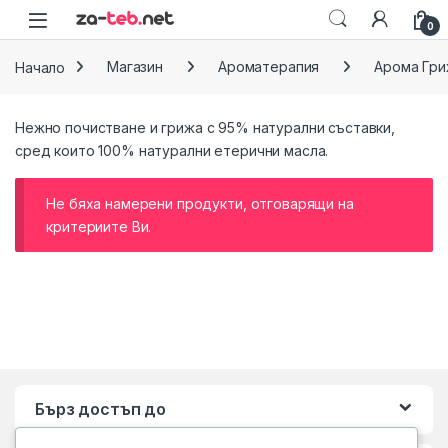
Skip to navigation
Skip to content
0
Начало
Магазин
Ароматерапия
Арома Гри
Нежно почистване и грижа с 95% натурални съставки,
сред които 100% натурални етерични масла.
Не бяха намерени продукти, отговарящи на
критериите Ви.
Бърз достъп до