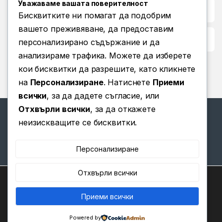
Уважаваме вашата поверителност
Повече информация
Бисквитките ни помагат да подобрим
вашето преживяване, да предоставим
Условия за ползване
персонализирано съдържание и да
анализираме трафика. Можете да изберете
кои бисквитки да разрешите, като кликнете
на
Персонализиране
. Натиснете
Приеми
всички
, за да дадете съгласие, или
Отхвърли всички
, за да откажете
неизискващите се бисквитки.
Имате въпроси? Позвънете
Персонализиране
ни!
(+359) 876 203 111
Отхвърли всички
Ние използваме бисквитки, за да ви предоставим най-
доброто изживяване на нашия уебсайт.
Можете да научите повече за това кои бисквитки
Приеми всички
0
използваме или да ги изключите в
.
Настройки
Powered by