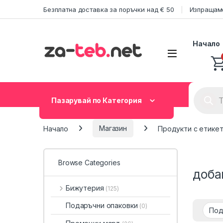
Skip to navigation
Skip to content
Безплатна доставка за поръчки над € 50
Изпращаме
Начало
Product
Пазарувай по Категория
Начало
Магазин
Продукти с етикет
Browse Categories
доба
Бижутерия
(125)
Подаръчни опаковки
(0)