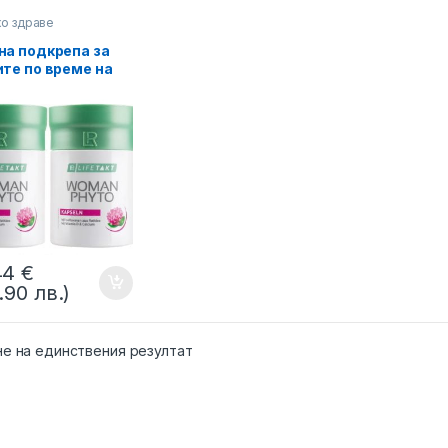
о здраве
а подкрепа за
те по време на
паузата с Woman
oactiv с калций и
мин D | Двоен
лект
44
€
.90 лв.)
не на единствения резултат