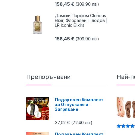
158,45
€
(309.90 лв.)
Дамски Парфюм Glorious
Elixir, Флорален, Плодов |
LR Iconic Elixirs
158,45
€
(309.90 лв.)
Препоръчвани
Най-п
Подаръчен Комплект
за Отпускане и
Загряване
37,02
€
(72.40 лв.)
Оценено 
Подаръчен Комплект