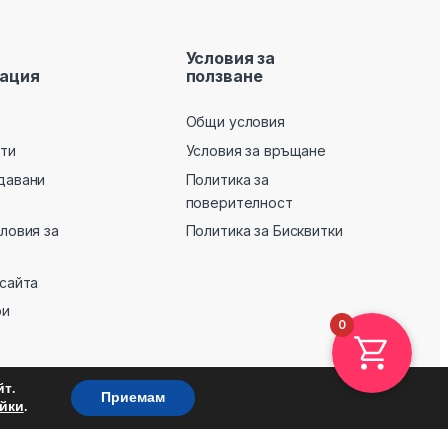
Условия за
ация
ползване
Общи условия
кти
Условия за връщане
давани
Политика за
поверителност
словия за
Политика за Бисквитки
 сайта
ри
0
т.
Приемам
.
йки