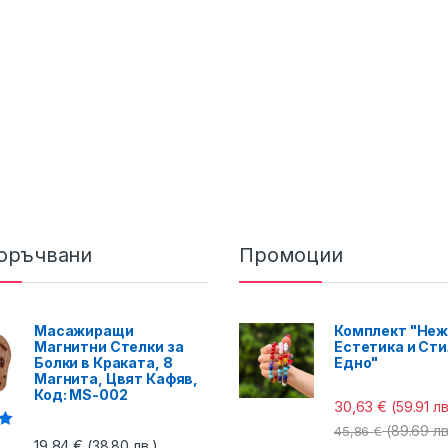
оръчвани
Промоции
Масажиращи
Комплект "Неж
Магнитни Стелки за
Естетика и Сти
Болки в Краката, 8
Едно"
Магнита, Цвят Кафяв,
Код: MS-002
30,63
€
(59.91 лв
(89.69 лв
45,86
€
с
19,84
€
(38.80 лв.)