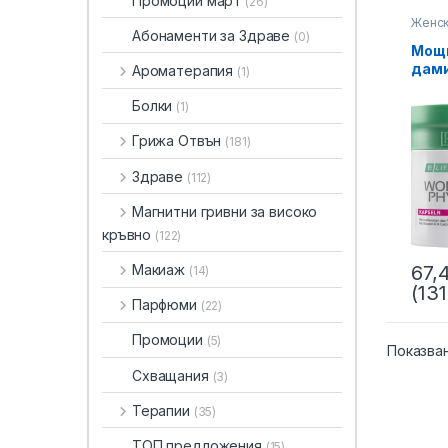
Промоции март
(26)
Женск
Абонаменти за Здраве
(0)
Мощн
дами
Ароматерапия
(1)
Мено
Phyt
Болки
(1)
вита
комп
Грижа Отвън
(181)
Здраве
(112)
Магнитни гривни за високо
кръвно
(122)
Макиаж
67,
(14)
(131
Парфюми
(22)
Промоции
(5)
Показва
Схващания
(3)
Терапии
(35)
ТОП предложения
(15)