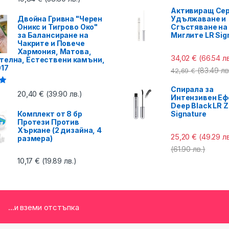
Активиращ Сер
Двойна Гривна "Черен
Удължаване и
Оникс и Тигрово Око"
Сгъстяване на
за Балансиране на
Миглите LR Sig
Чакрите и Повече
Хармония, Матова,
34,02
€
(66.54 лв
телна, Естествени камъни,
017
(83.49 лв
42,69
€
Спирала за
с
20,40
€
(39.90 лв.)
Интензивен Еф
Deep Black LR Z
Комплект от 8 бр
Signature
Протези Против
Хъркане (2 дизайна, 4
25,20
€
(49.29 лв
размера)
(61.90 лв.)
10,17
€
(19.89 лв.)
...и вземи отстъпка