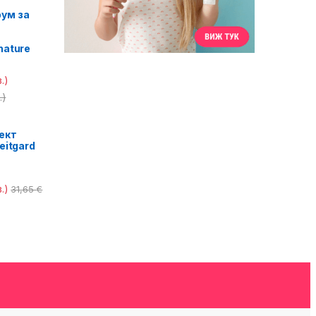
ум за
nature
.)
.)
ект
eitgard
.)
31,65
€