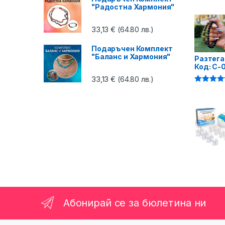
4.87
от 5
"Радостна Хармония"
33,13
€
(64.80 лв.)
Подаръчен Комплект
"Баланс и Хармония"
Разтега
Код: C-
33,13
€
(64.80 лв.)
Оценено 
4.75
от 5
Абонирай се за бюлетина ни