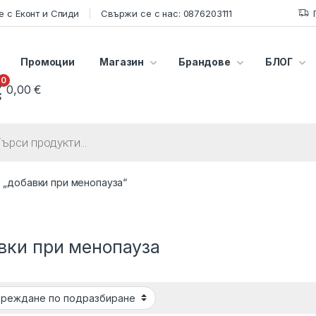
 с Еконт и Спиди
Свържи се с нас: 0876203111
Промоции
Магазин
Брандове
БЛОГ
0
0,00
€
s search
 „добавки при менопауза“
вки при менопауза