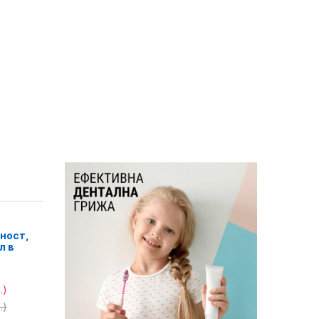
ност,
л в
.)
.)