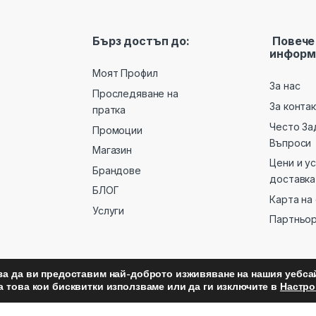
Бърз достъп до:
Повече
информ
Моят Профил
За нас
Проследяване на
За конта
пратка
Често За
Промоции
Въпроси
Магазин
Цени и у
Брандове
доставка
БЛОГ
Карта на
Услуги
Партньо
за да ви предоставим най-доброто изживяване на нашия уебсай
а това кои бисквитки използваме или да ги изключите в
Настро