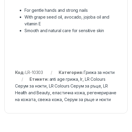
For gentle hands and strong nails
With grape seed oil, avocado, jojoba oil and
vitamin E
Smooth and natural care for sensitive skin
Код:
LR-10303
Категория:
Грижа за нокти
Етикети:
anti age грижа
,
lr
,
LR Colours
Серум за нокти
,
LR Colours Серум за ръце
,
LR
Health and Beauty
,
еластична кожа
,
регенериране
на кожата
,
свежа кожа
,
Серум за ръце и нокти