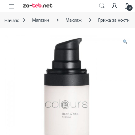
Skip to navigation
Skip to content
0
Начало
Магазин
Макиаж
Грижа за нокти