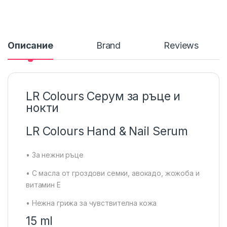
Описание
Brand
Reviews
LR Colours Серум за ръце и
нокти
LR Colours Hand & Nail Serum
• За нежни ръце
• С масла от гроздови семки, авокадо, жожоба и
витамин Е
• Нежна грижа за чувствителна кожа
15 ml