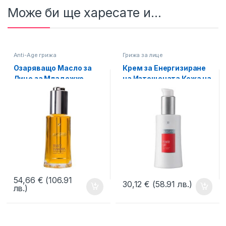
Може би ще харесате и...
Anti-Age грижа
Грижа за лице
Озаряващо Масло за
Крем за Енергизиране
Лице за Младежко
на Изтощената Кожа на
Излъчване, Beauty
Лицето Power Lift
Diamonds LR ZEITGARD
Zeitgard LR
54,66
€
(106.91
30,12
€
(58.91 лв.)
лв.)