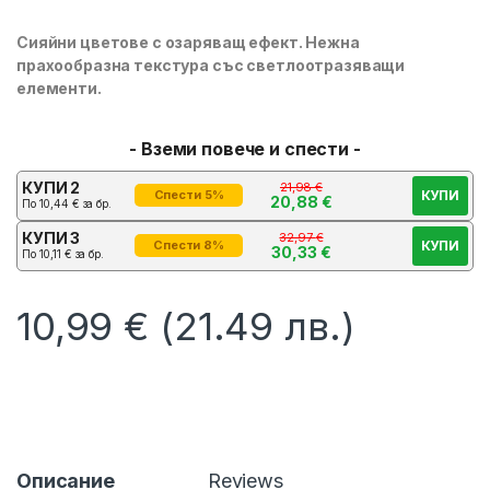
Сияйни цветове с озаряващ ефект. Нежна
прахообразна текстура със светлоотразяващи
елементи.
- Вземи повече и спести -
КУПИ 2
21,98
€
КУПИ
Спести 5%
20,88
€
По
10,44
€
за бр.
КУПИ 3
32,97
€
КУПИ
Спести 8%
30,33
€
По
10,11
€
за бр.
10,99
€
(21.49 лв.)
Описание
Reviews