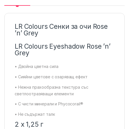
LR Colours Сенки за очи Rose
’n’ Grey
LR Colours Eyeshadow Rose ’n’
Grey
• Двойна цветна сила
• Сияйни цветове с озаряващ ефект
• Нежна прахообразна текстура със
светлоотразяващи елементи
• С чисти минерали и Phycocorail®
• Не съдържат талк
2 x 1,25 г