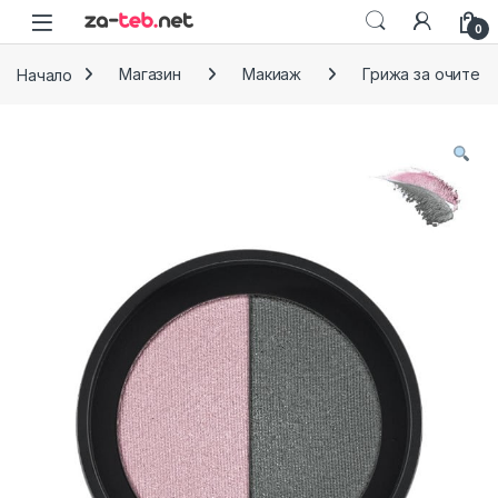
Skip to navigation
Skip to content
0
Начало
Магазин
Макиаж
Грижа за очите