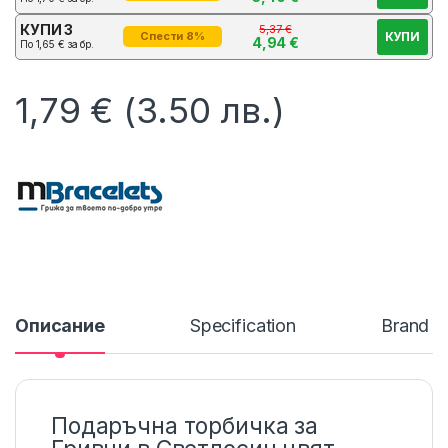
КУПИ 3
5,37
€
КУПИ
Спести 8%
4,94
€
По
1,65
€
за бр.
1,79
€
(3.50 лв.)
Описание
Specification
Brand
Подаръчна торбичка за