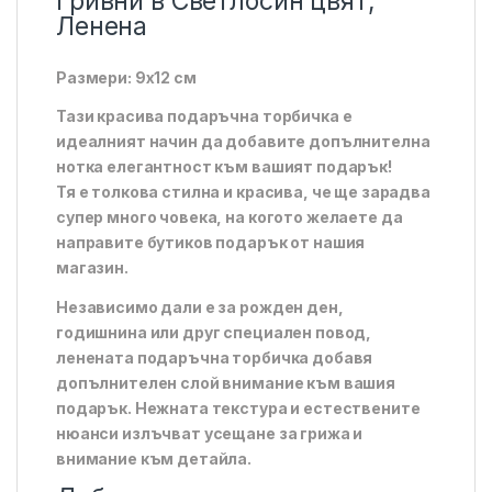
Гривни в Светлосин цвят,
Ленена
Размери: 9х12 см
Тази красива подаръчна торбичка е
идеалният начин да добавите допълнителна
нотка елегантност към вашият подарък!
Тя е толкова стилна и красива, че ще зарадва
супер много човека, на когото желаете да
направите бутиков подарък от нашия
магазин.
Независимо дали е за рожден ден,
годишнина или друг специален повод,
ленената подаръчна торбичка добавя
допълнителен слой внимание към вашия
подарък. Нежната текстура и естествените
нюанси излъчват усещане за грижа и
внимание към детайла.