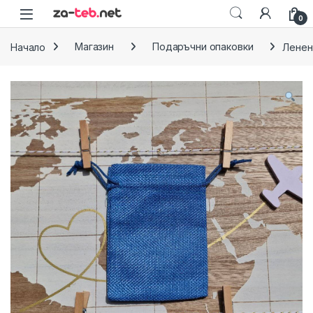
Skip to navigation
Skip to content
0
Начало
Магазин
Подаръчни опаковки
Ленен