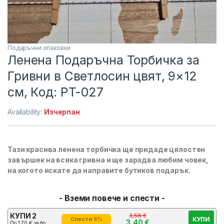
Подаръчни опаковки
Ленена Подаръчна Торбичка за
Гривни в Светлосин цвят, 9×12
см, Код: PT-027
Availability:
Изчерпан
Тази красива ленена торбичка ще придаде цялостен
завършек на всяка гривна и ще зарадва любим човек,
на когото искате да направите бутиков подарък.
- Вземи повече и спести -
КУПИ 2
3,58
€
КУПИ
Спести 5%
3,40
€
По
1,70
€
за бр.