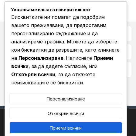
Уважаваме вашата поверителност
Бисквитките ни помагат да подобрим
вашето преживяване, да предоставим
персонализирано съдържание и да
Бърз достъп до
анализираме трафика. Можете да изберете
кои бисквитки да разрешите, като кликнете
Повече информация
на
Персонализиране
. Натиснете
Приеми
всички
, за да дадете съгласие, или
Условия за ползване
Отхвърли всички
, за да откажете
неизискващите се бисквитки.
Персонализиране
Отхвърли всички
Ние използваме бисквитки, за да ви предоставим най-
доброто изживяване на нашия уебсайт.
Можете да научите повече за това кои бисквитки
Приеми всички
0
използваме или да ги изключите в
.
Настройки
Имате въпроси? Позвънете