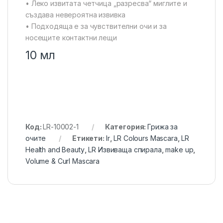
• Леко извитата четчица „разресва“ миглите и
създава невероятна извивка
• Подходяща е за чувствителни очи и за
носещите контактни лещи
10 мл
Код:
LR-10002-1
Категория:
Грижа за
очите
Етикети:
lr
,
LR Colours Mascara
,
LR
Health and Beauty
,
LR Извиваща спирала
,
make up
,
Volume & Curl Mascara