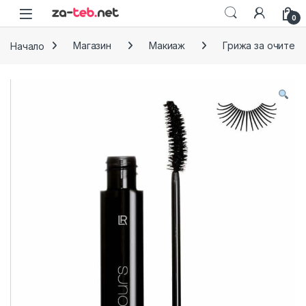
Skip to navigation
Skip to content
0
Начало
Магазин
Макиаж
Грижа за очите