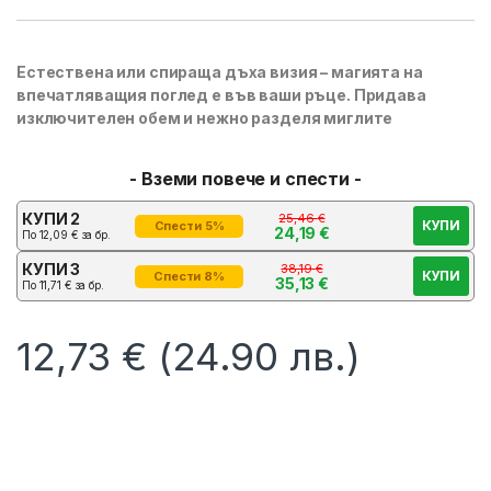
Естествена или спираща дъха визия – магията на
впечатляващия поглед е във ваши ръце. Придава
изключителен обем и нежно разделя миглите
- Вземи повече и спести -
КУПИ 2
25,46
€
КУПИ
Спести 5%
24,19
€
По
12,09
€
за бр.
КУПИ 3
38,19
€
КУПИ
Спести 8%
35,13
€
По
11,71
€
за бр.
12,73
€
(24.90 лв.)