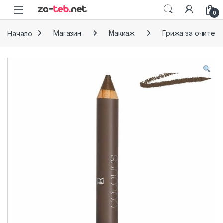
Skip to navigation
Skip to content
0
Начало
Магазин
Макиаж
Грижа за очите