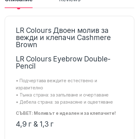
LR Colours Двоен молив за
вежди и клепачи Cashmere
Brown
LR Colours Eyebrow Double-
Pencil
• Подчертава веждите естествено и
изразително
• Тънка страна: за запълване и очертаване
• Дебела страна: за разнасяне и оцветяване
СЪВЕТ: Моливът е идеален и за клепачите!
4,9 г & 1,3 г