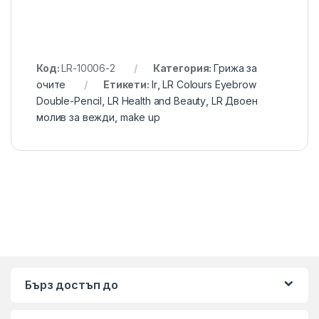
Код:
LR-10006-2
Категория:
Грижа за
очите
Етикети:
lr
,
LR Colours Eyebrow
Double-Pencil
,
LR Health and Beauty
,
LR Двоен
молив за вежди
,
make up
Бърз достъп до