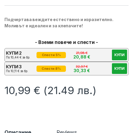
Подчертава веждите естествено и изразително.
Моливът е идеален и за клепачите!
- Вземи повече и спести -
КУПИ 2
21,98
€
КУПИ
Спести 5%
20,88
€
По
10,44
€
за бр.
КУПИ 3
32,97
€
КУПИ
Спести 8%
30,33
€
По
10,11
€
за бр.
10,99
€
(21.49 лв.)
Описание
Reviews