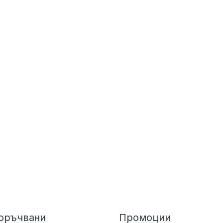
оръчвани
Промоции