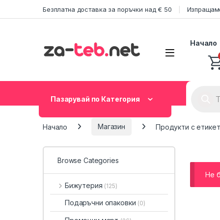
Skip to navigation
Skip to content
Безплатна доставка за поръчки над € 50
Изпращаме
Начало
Product
Пазарувай по Категория
Начало
Магазин
Продукти с етикет
Browse Categories
Не 
Бижутерия
(125)
Подаръчни опаковки
(0)