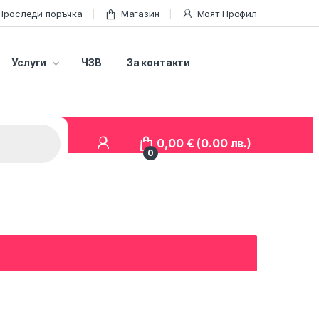
Проследи поръчка
Магазин
Моят Профил
Услуги
ЧЗВ
За контакти
0,00
€
(0.00 лв.)
0