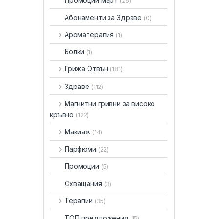
Промоции март
(26)
Абонаменти за Здраве
(0)
Ароматерапия
(1)
Болки
(1)
Грижа Отвън
(181)
Здраве
(112)
Магнитни гривни за високо
кръвно
(122)
Макиаж
(14)
Парфюми
(22)
Промоции
(5)
Схващания
(3)
Терапии
(35)
ТОП предложения
(15)