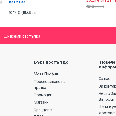
25,20
€
(49.29 лв
размера)
(61.90 лв.)
10,17
€
(19.89 лв.)
...и вземи отстъпка
Бърз достъп до:
Повече
информ
Моят Профил
За нас
Проследяване на
За конта
пратка
Често За
Промоции
Въпроси
Магазин
Цени и у
Брандове
доставка