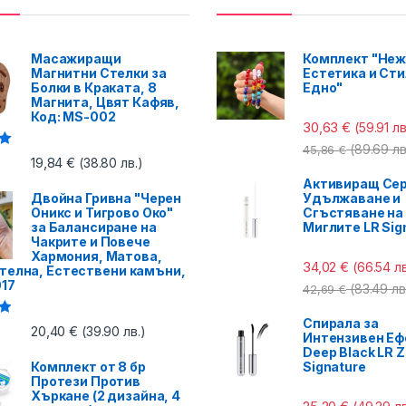
Масажиращи
Комплект "Неж
Магнитни Стелки за
Естетика и Сти
Болки в Краката, 8
Едно"
Магнита, Цвят Кафяв,
Код: MS-002
30,63
€
(59.91 лв
(89.69 лв
45,86
€
с
19,84
€
(38.80 лв.)
Активиращ Сер
Двойна Гривна "Черен
Удължаване и
Оникс и Тигрово Око"
Сгъстяване на
за Балансиране на
Миглите LR Sig
Чакрите и Повече
Хармония, Матова,
34,02
€
(66.54 лв
телна, Естествени камъни,
017
(83.49 лв
42,69
€
Спирала за
с
20,40
€
(39.90 лв.)
Интензивен Еф
Deep Black LR Z
Комплект от 8 бр
Signature
Протези Против
Хъркане (2 дизайна, 4