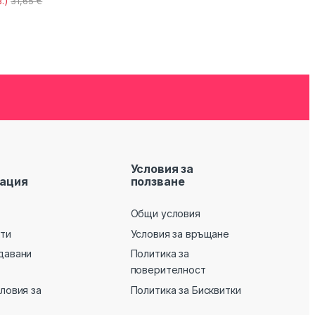
.)
31,65
€
Условия за
ация
ползване
Общи условия
кти
Условия за връщане
давани
Политика за
поверителност
словия за
Политика за Бисквитки