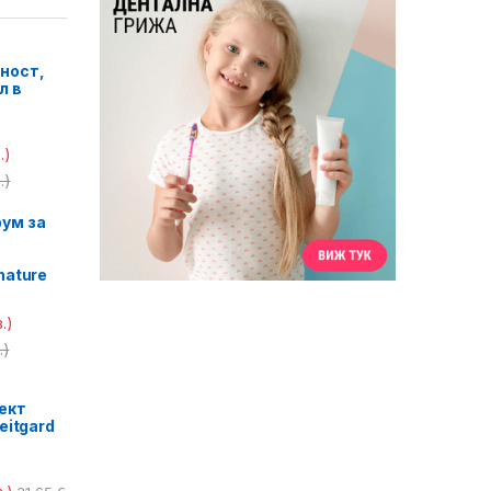
ност,
л в
.)
.)
ум за
nature
.)
.)
ект
eitgard