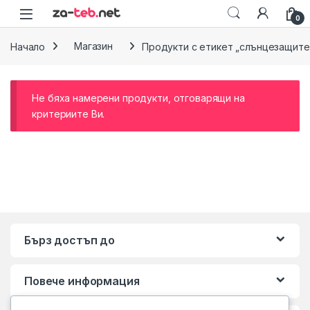
Skip to navigation
Skip to content
0
Начало
Магазин
Продукти с етикет „слънцезащитен
Не бяха намерени продукти, отговарящи на
критериите Ви.
Бърз достъп до
Повече информация