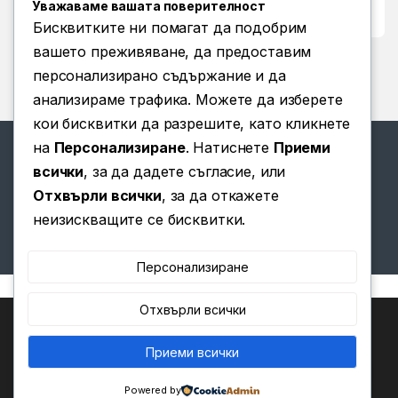
Уважаваме вашата поверителност
Условия за ползване
Бисквитките ни помагат да подобрим
вашето преживяване, да предоставим
персонализирано съдържание и да
анализираме трафика. Можете да изберете
кои бисквитки да разрешите, като кликнете
на
Персонализиране
. Натиснете
Приеми
всички
, за да дадете съгласие, или
Отхвърли всички
, за да откажете
Имате въпроси? Позвънете
неизискващите се бисквитки.
ни!
(+359) 876 203 111
Персонализиране
Отхвърли всички
Ние използваме бисквитки, за да ви предоставим най-
доброто изживяване на нашия уебсайт.
Можете да научите повече за това кои бисквитки
Приеми всички
0
използваме или да ги изключите в
.
Настройки
Powered by