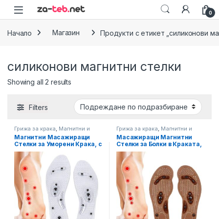
Skip to navigation
Skip to content
0
Начало
Магазин
Продукти с етикет „силиконови ма
силиконови магнитни стелки
Showing all 2 results
Filters
Грижа за крака
,
Магнитни и
Грижа за крака
,
Магнитни и
Турмалинови решения
,
Турмалинови решения
,
Магнитни Масажиращи
Масажиращи Магнитни
Схващания, Масажи
Схващания, Масажи
Стелки за Уморени Крака, с
Стелки за Болки в Краката,
8 Магнита, Прозрачни
8 Магнита, Цвят Кафяв,
Силиконови, Код: MS-001
Код: MS-002