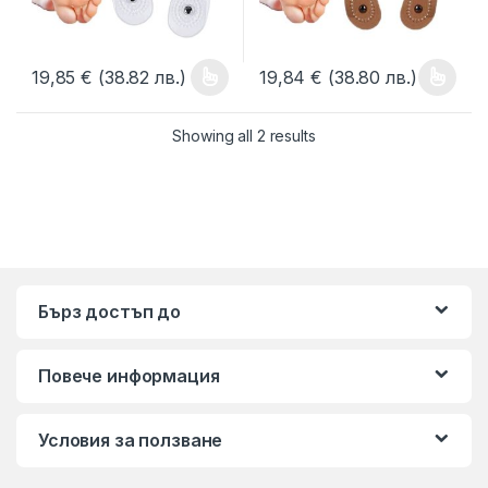
19,85
€
(38.82 лв.)
19,84
€
(38.80 лв.)
This product has multiple variants. The options may be chosen 
This product has multiple varia
Showing all 2 results
Бърз достъп до
Повече информация
Условия за ползване