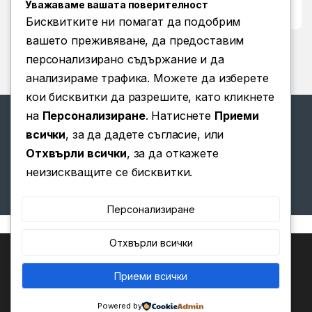
Уважаваме вашата поверителност
Условия за ползване
Бисквитките ни помагат да подобрим
вашето преживяване, да предоставим
персонализирано съдържание и да
анализираме трафика. Можете да изберете
кои бисквитки да разрешите, като кликнете
на
Персонализиране
. Натиснете
Приеми
всички
, за да дадете съгласие, или
Отхвърли всички
, за да откажете
Имате въпроси? Позвънете
неизискващите се бисквитки.
ни!
(+359) 876 203 111
Персонализиране
Отхвърли всички
Ние използваме бисквитки, за да ви предоставим най-
доброто изживяване на нашия уебсайт.
Можете да научите повече за това кои бисквитки
Приеми всички
0
използваме или да ги изключите в
.
Настройки
Powered by