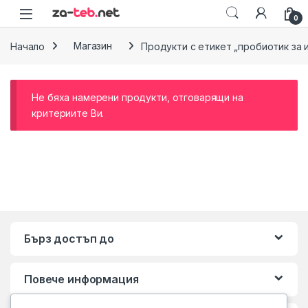
Skip to navigation
Skip to content
0
Начало
Магазин
Продукти с етикет „пробиотик за 
Не бяха намерени продукти, отговарящи на
критериите Ви.
Бърз достъп до
Повече информация