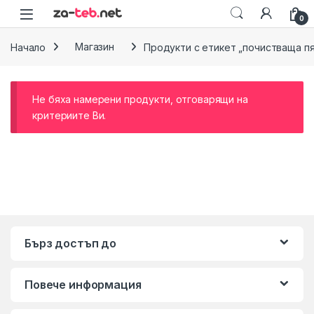
Skip to navigation
Skip to content
0
Начало
Магазин
Продукти с етикет „почистваща пя
Не бяха намерени продукти, отговарящи на
критериите Ви.
Бърз достъп до
Повече информация