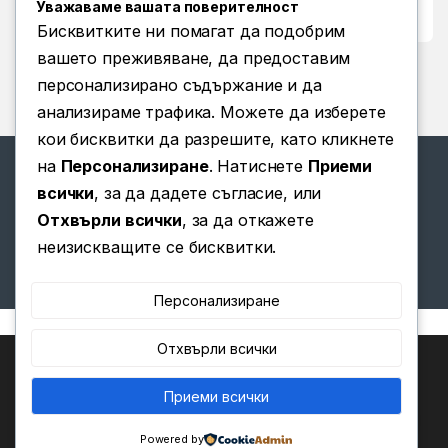
Уважаваме вашата поверителност
Условия за ползване
Бисквитките ни помагат да подобрим
вашето преживяване, да предоставим
персонализирано съдържание и да
анализираме трафика. Можете да изберете
кои бисквитки да разрешите, като кликнете
на
Персонализиране
. Натиснете
Приеми
всички
, за да дадете съгласие, или
Отхвърли всички
, за да откажете
Имате въпроси? Позвънете
неизискващите се бисквитки.
ни!
(+359) 876 203 111
Персонализиране
Отхвърли всички
Ние използваме бисквитки, за да ви предоставим най-
доброто изживяване на нашия уебсайт.
Можете да научите повече за това кои бисквитки
Приеми всички
0
използваме или да ги изключите в
.
Настройки
Powered by