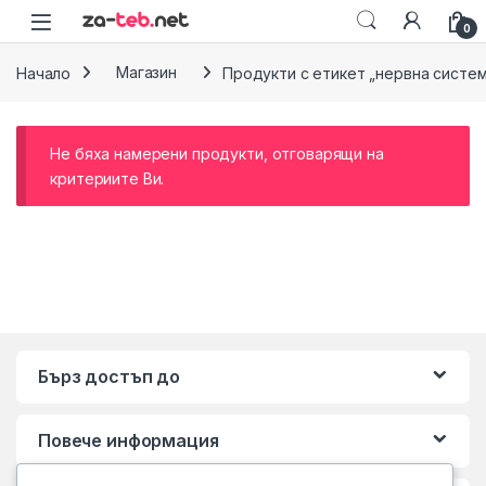
Skip to navigation
Skip to content
0
Начало
Магазин
Продукти с етикет „нервна систе
Не бяха намерени продукти, отговарящи на
критериите Ви.
Бърз достъп до
Повече информация