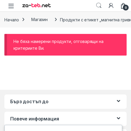
Skip to navigation
Skip to content
0
Начало
Магазин
Продукти с етикет „магнитна грив
Не бяха намерени продукти, отговарящи на
критериите Ви.
Бърз достъп до
Повече информация