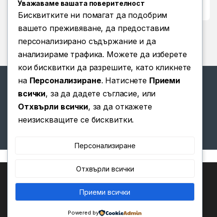
Уважаваме вашата поверителност
Условия за ползване
Бисквитките ни помагат да подобрим
вашето преживяване, да предоставим
персонализирано съдържание и да
анализираме трафика. Можете да изберете
кои бисквитки да разрешите, като кликнете
на
Персонализиране
. Натиснете
Приеми
всички
, за да дадете съгласие, или
Отхвърли всички
, за да откажете
Имате въпроси? Позвънете
неизискващите се бисквитки.
ни!
(+359) 876 203 111
Персонализиране
Отхвърли всички
Ние използваме бисквитки, за да ви предоставим най-
доброто изживяване на нашия уебсайт.
Можете да научите повече за това кои бисквитки
Приеми всички
0
използваме или да ги изключите в
.
Настройки
Powered by