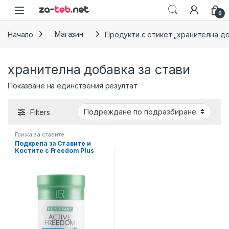
Skip to navigation
Skip to content
0
Начало
Магазин
Продукти с етикет „хранителна до
хранителна добавка за стави
Показване на единствения резултат
Filters
Грижа за ставите
Подкрепа за Ставите и
Костите с Freedom Plus
капсули LIFETAKT LR