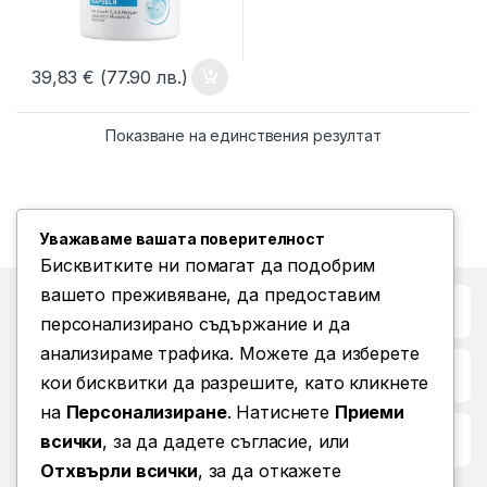
39,83
€
(77.90 лв.)
Показване на единствения резултат
Уважаваме вашата поверителност
Бисквитките ни помагат да подобрим
вашето преживяване, да предоставим
Бърз достъп до
персонализирано съдържание и да
анализираме трафика. Можете да изберете
Повече информация
кои бисквитки да разрешите, като кликнете
на
Персонализиране
. Натиснете
Приеми
Условия за ползване
всички
, за да дадете съгласие, или
Отхвърли всички
, за да откажете