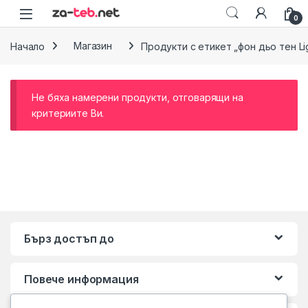
Skip to navigation
Skip to content
0
Начало
Магазин
Продукти с етикет „фон дьо тен Li
Не бяха намерени продукти, отговарящи на
критериите Ви.
Бърз достъп до
Повече информация