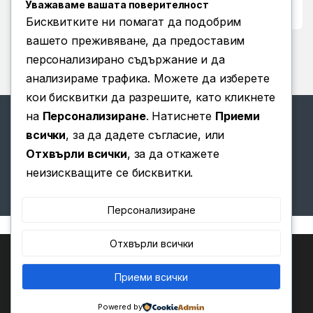
Уважаваме вашата поверителност
Условия за ползване
Бисквитките ни помагат да подобрим
вашето преживяване, да предоставим
персонализирано съдържание и да
анализираме трафика. Можете да изберете
кои бисквитки да разрешите, като кликнете
на
Персонализиране
. Натиснете
Приеми
всички
, за да дадете съгласие, или
Отхвърли всички
, за да откажете
Имате въпроси? Позвънете
неизискващите се бисквитки.
ни!
(+359) 876 203 111
Персонализиране
Отхвърли всички
Ние използваме бисквитки, за да ви предоставим най-
доброто изживяване на нашия уебсайт.
Можете да научите повече за това кои бисквитки
Приеми всички
0
използваме или да ги изключите в
.
Настройки
Powered by