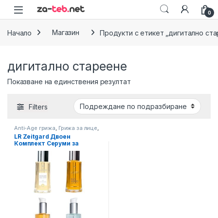
Skip to navigation
Skip to content
0
Начало
Магазин
Продукти с етикет „дигитално ст
дигитално стареене
Показване на единствения резултат
Filters
Anti-Age грижа
,
Грижа за лице
,
Почистване на лице
LR Zeitgard Двоен
Комплект Серуми за
Специална Грижа за
Кожата, Свободен избор