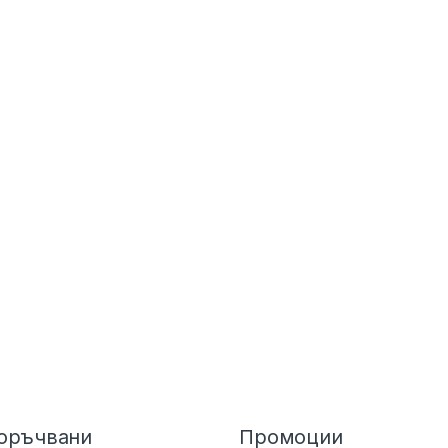
оръчвани
Промоции