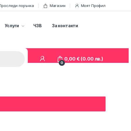
Проследи поръчка
Магазин
Моят Профил
Услуги
ЧЗВ
За контакти
0,00
€
(0.00 лв.)
0