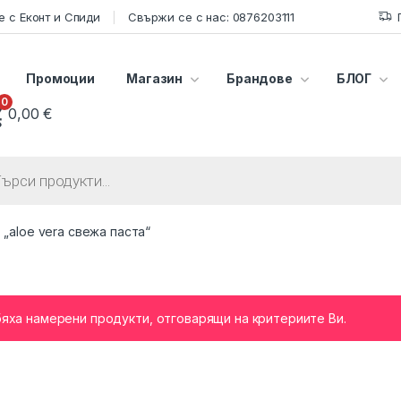
 с Еконт и Спиди
Свържи се с нас: 0876203111
Промоции
Магазин
Брандове
БЛОГ
0
0,00
€
s search
 „aloe vera свежа паста“
бяха намерени продукти, отговарящи на критериите Ви.