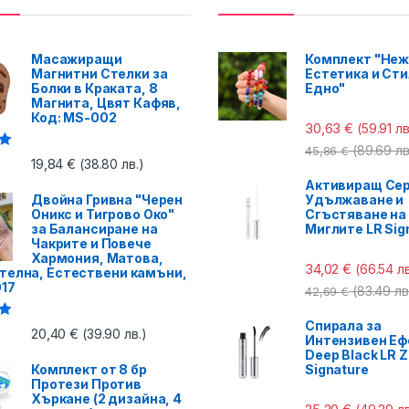
Масажиращи
Комплект "Неж
Магнитни Стелки за
Естетика и Сти
Болки в Краката, 8
Едно"
Магнита, Цвят Кафяв,
Код: MS-002
30,63
€
(59.91 лв
(89.69 лв
45,86
€
с
19,84
€
(38.80 лв.)
Активиращ Сер
Двойна Гривна "Черен
Удължаване и
Оникс и Тигрово Око"
Сгъстяване на
за Балансиране на
Миглите LR Sig
Чакрите и Повече
Хармония, Матова,
34,02
€
(66.54 лв
телна, Естествени камъни,
017
(83.49 лв
42,69
€
Спирала за
с
20,40
€
(39.90 лв.)
Интензивен Еф
Deep Black LR Z
Комплект от 8 бр
Signature
Протези Против
Хъркане (2 дизайна, 4