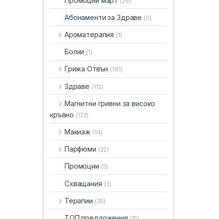
Промоции март
(26)
Абонаменти за Здраве
(0)
Ароматерапия
(1)
Болки
(1)
Грижа Отвън
(181)
Здраве
(112)
Магнитни гривни за високо
кръвно
(122)
Макиаж
(14)
Парфюми
(22)
Промоции
(5)
Схващания
(3)
Терапии
(35)
ТОП предложения
(15)