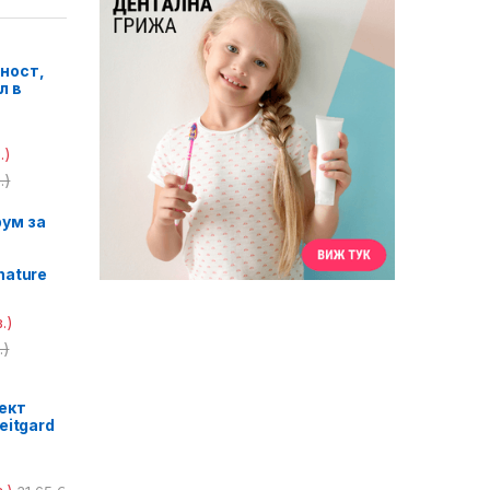
ност,
л в
.)
.)
ум за
nature
.)
.)
ект
eitgard