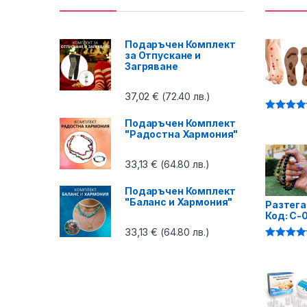
Подаръчен Комплект
за Отпускане и
Загряване
37,02
€
(72.40 лв.)
Оценено 
Подаръчен Комплект
4.87
от 5
"Радостна Хармония"
33,13
€
(64.80 лв.)
Подаръчен Комплект
"Баланс и Хармония"
Разтега
Код: C-
33,13
€
(64.80 лв.)
Оценено 
4.75
от 5