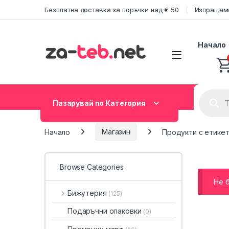
Skip to navigation
Skip to content
Безплатна доставка за поръчки над € 50
Изпращаме
Начало
Product
Пазарувай по Категория
Начало
Магазин
Продукти с етикет
Browse Categories
Не 
Бижутерия
(125)
Подаръчни опаковки
(0)