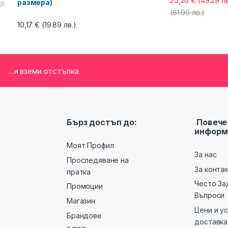
25,20
€
(49.29 лв
размера)
(61.90 лв.)
10,17
€
(19.89 лв.)
...и вземи отстъпка
Бърз достъп до:
Повече
информ
Моят Профил
За нас
Проследяване на
За конта
пратка
Често За
Промоции
Въпроси
Магазин
Цени и у
Брандове
доставка