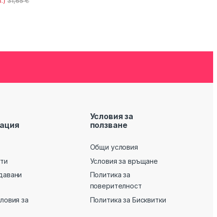
.)
31,65
€
Условия за
ация
ползване
Общи условия
кти
Условия за връщане
давани
Политика за
поверителност
словия за
Политика за Бисквитки