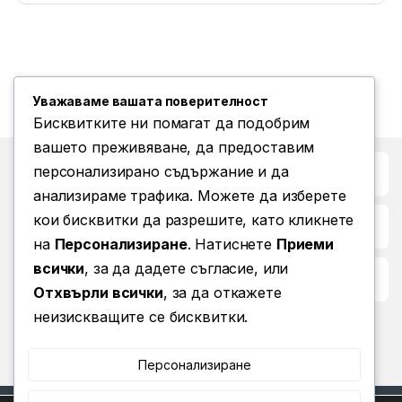
Уважаваме вашата поверителност
Бисквитките ни помагат да подобрим
вашето преживяване, да предоставим
персонализирано съдържание и да
Бърз достъп до
анализираме трафика. Можете да изберете
кои бисквитки да разрешите, като кликнете
Повече информация
на
Персонализиране
. Натиснете
Приеми
всички
, за да дадете съгласие, или
Условия за ползване
Отхвърли всички
, за да откажете
неизискващите се бисквитки.
Персонализиране