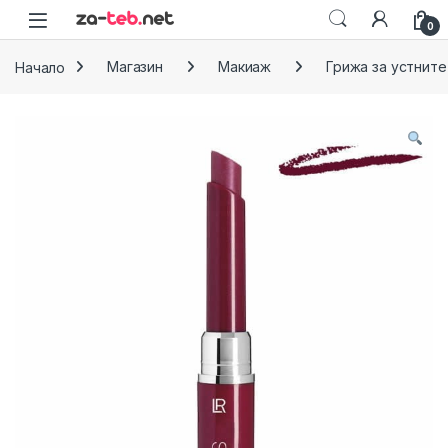
Skip to navigation
Skip to content
0
Начало
Магазин
Макиаж
Грижа за устните