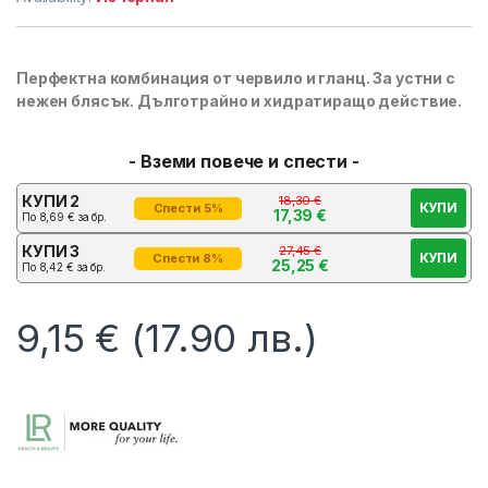
Перфектна комбинация от червило и гланц. За устни с
нежен блясък. Дълготрайно и хидратиращо действие.
- Вземи повече и спести -
КУПИ 2
18,30
€
КУПИ
Спести 5%
17,39
€
По
8,69
€
за бр.
КУПИ 3
27,45
€
КУПИ
Спести 8%
25,25
€
По
8,42
€
за бр.
9,15
€
(17.90 лв.)