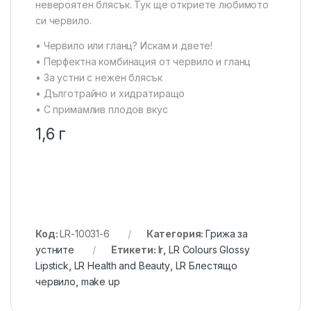
невероятен блясък. Тук ще откриете любимото
си червило.
• Червило или гланц? Искам и двете!
• Перфектна комбинация от червило и гланц
• За устни с нежен блясък
• Дълготрайно и хидратиращо
• С примамлив плодов вкус
1,6 г
Код:
LR-10031-6
Категория:
Грижа за
устните
Етикети:
lr
,
LR Colours Glossy
Lipstick
,
LR Health and Beauty
,
LR Блестящо
червило
,
make up