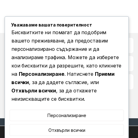
Уважаваме вашата поверителност
Бисквитките ни помагат да подобрим
вашето преживяване, да предоставим
Бърз достъп до
персонализирано съдържание и да
анализираме трафика. Можете да изберете
Повече информация
кои бисквитки да разрешите, като кликнете
на
Персонализиране
. Натиснете
Приеми
Условия за ползване
всички
, за да дадете съгласие, или
Отхвърли всички
, за да откажете
неизискващите се бисквитки.
Персонализиране
Отхвърли всички
Ние използваме бисквитки, за да ви предоставим най-