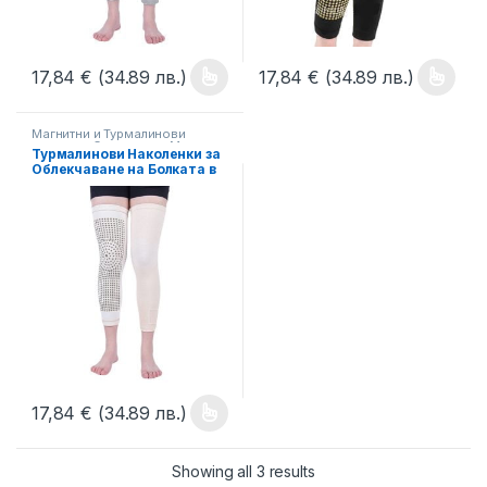
17,84
€
(34.89 лв.)
17,84
€
(34.89 лв.)
This product has multiple variants. The options may be chosen 
This product has multiple varia
Магнитни и Турмалинови
решения
,
Схващания, Масажи
,
Турмалинови Наколенки за
Терапии
Облекчаване на Болката в
Коленете и Бедрата,
Загряващи, Еластични,
Бели 2 броя, Код: TN-003
17,84
€
(34.89 лв.)
This product has multiple variants. The options may be chosen 
Showing all 3 results