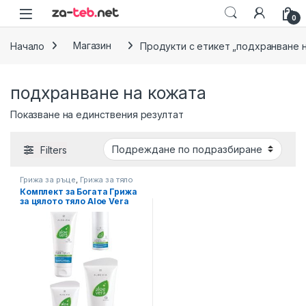
Skip to navigation
Skip to content
0
Начало
Магазин
Продукти с етикет „подхранване 
подхранване на кожата
Показване на единствения резултат
Filters
Грижа за ръце
,
Грижа за тяло
Комплект за Богата Грижа
за цялото тяло Aloe Vera