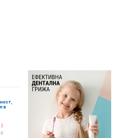
ност,
л в
.)
.)