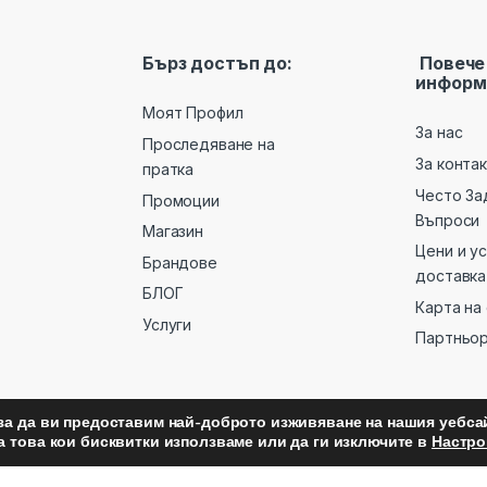
Бърз достъп до:
Повече
информ
Моят Профил
За нас
Проследяване на
За конта
пратка
Често За
Промоции
Въпроси
Магазин
Цени и у
Брандове
доставка
БЛОГ
Карта на
Услуги
Партньо
за да ви предоставим най-доброто изживяване на нашия уебсай
а това кои бисквитки използваме или да ги изключите в
Настро