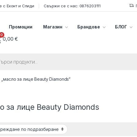
 с Еконт и Спиди
Свържи се с нас: 0876203111
Промоции
Магазин
Брандове
БЛОГ
0
0,00
€
s search
 „масло за лице Beauty Diamonds“
о за лице Beauty Diamonds