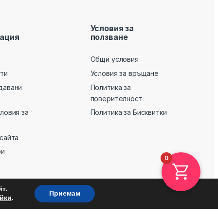
Условия за
ация
ползване
Общи условия
кти
Условия за връщане
давани
Политика за
поверителност
словия за
Политика за Бисквитки
 сайта
ри
0
т.
Приемам
.
йки