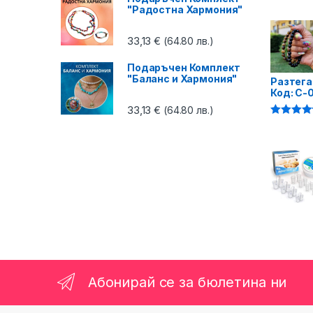
4.87
от 5
"Радостна Хармония"
33,13
€
(64.80 лв.)
Подаръчен Комплект
"Баланс и Хармония"
Разтега
Код: C-
33,13
€
(64.80 лв.)
Оценено 
4.75
от 5
Абонирай се за бюлетина ни