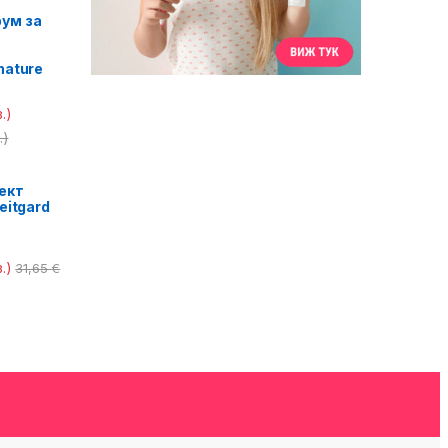
ум за
nature
.)
.)
ект
eitgard
.)
31,65
€