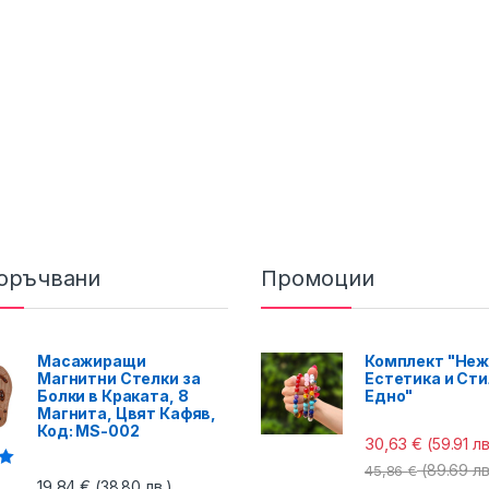
оръчвани
Промоции
Масажиращи
Комплект "Неж
Магнитни Стелки за
Естетика и Сти
Болки в Краката, 8
Едно"
Магнита, Цвят Кафяв,
Код: MS-002
30,63
€
(59.91 лв
(89.69 лв
45,86
€
с
19,84
€
(38.80 лв.)