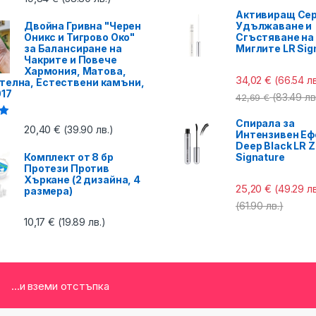
Активиращ Сер
Двойна Гривна "Черен
Удължаване и
Оникс и Тигрово Око"
Сгъстяване на
за Балансиране на
Миглите LR Sig
Чакрите и Повече
Хармония, Матова,
34,02
€
(66.54 лв
телна, Естествени камъни,
017
(83.49 лв
42,69
€
Спирала за
с
20,40
€
(39.90 лв.)
Интензивен Еф
Deep Black LR Z
Комплект от 8 бр
Signature
Протези Против
Хъркане (2 дизайна, 4
25,20
€
(49.29 лв
размера)
(61.90 лв.)
10,17
€
(19.89 лв.)
...и вземи отстъпка