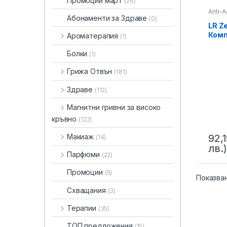
Промоции март
(26)
Anti-
Абонаменти за Здраве
лице
,
(0)
LR Z
Комп
Ароматерапия
(1)
Спец
Кожа
Болки
(1)
избо
Грижа Отвън
(181)
Здраве
(112)
Магнитни гривни за високо
кръвно
(122)
Макиаж
92,
(14)
лв.)
This 
Парфюми
(22)
Промоции
(5)
Показва
Схващания
(3)
Терапии
(35)
ТОП предложения
(15)