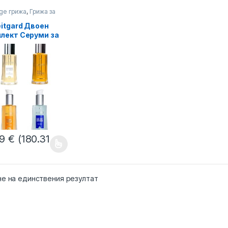
Age грижа
,
Грижа за
Почистване на лице
eitgard Двоен
лект Серуми за
иална Грижа за
та, Свободен
р
19
€
(180.31
product has multiple variants. The options may be chosen on the pro
не на единствения резултат