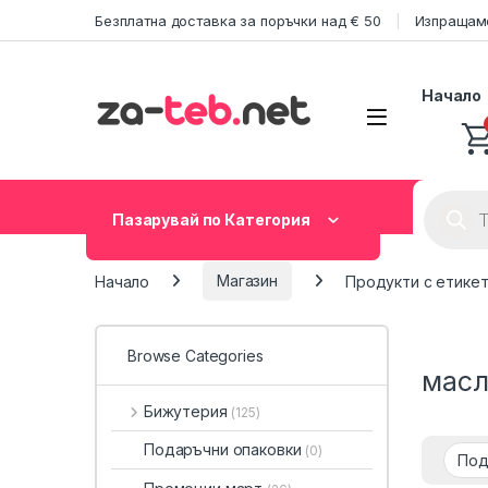
Skip to navigation
Skip to content
Безплатна доставка за поръчки над € 50
Изпращаме
Начало
Product
Пазарувай по Категория
Начало
Магазин
Продукти с етикет
Browse Categories
масл
Бижутерия
(125)
Подаръчни опаковки
(0)