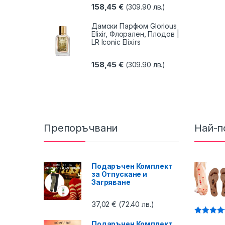
158,45
€
(309.90 лв.)
Дамски Парфюм Glorious
Elixir, Флорален, Плодов |
LR Iconic Elixirs
158,45
€
(309.90 лв.)
Препоръчвани
Най-п
Подаръчен Комплект
за Отпускане и
Загряване
37,02
€
(72.40 лв.)
Оценено 
Подаръчен Комплект