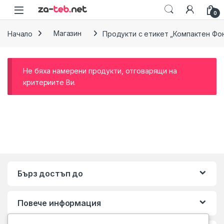
Skip to navigation
Skip to content
0
Начало
Магазин
Продукти с етикет „Компактен Фон
Не бяха намерени продукти, отговарящи на
критериите Ви.
Бърз достъп до
Повече информация