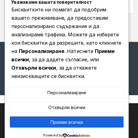
Уважаваме вашата поверителност
Условия за ползване
Бисквитките ни помагат да подобрим
вашето преживяване, да предоставим
персонализирано съдържание и да
анализираме трафика. Можете да изберете
кои бисквитки да разрешите, като кликнете
на
Персонализиране
. Натиснете
Приеми
всички
, за да дадете съгласие, или
Отхвърли всички
, за да откажете
Имате въпроси? Позвънете
неизискващите се бисквитки.
ни!
(+359) 876 203 111
Персонализиране
Отхвърли всички
Ние използваме бисквитки, за да ви предоставим най-
доброто изживяване на нашия уебсайт.
Можете да научите повече за това кои бисквитки
Приеми всички
0
използваме или да ги изключите в
.
Настройки
Powered by