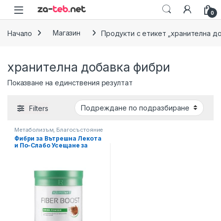
Skip to navigation
Skip to content
0
Начало
Магазин
Продукти с етикет „хранителна д
хранителна добавка фибри
Показване на единствения резултат
Filters
Метаболизъм, Благосъстояние
Фибри за Вътрешна Лекота
и По-Слабо Усещане за
Глад Fiber Boost LIFETAKT
LR