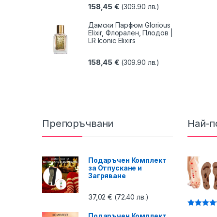
158,45
€
(309.90 лв.)
Дамски Парфюм Glorious
Elixir, Флорален, Плодов |
LR Iconic Elixirs
158,45
€
(309.90 лв.)
Препоръчвани
Най-п
Подаръчен Комплект
за Отпускане и
Загряване
37,02
€
(72.40 лв.)
Оценено 
Подаръчен Комплект