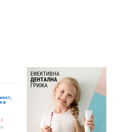
ност,
л в
.)
.)