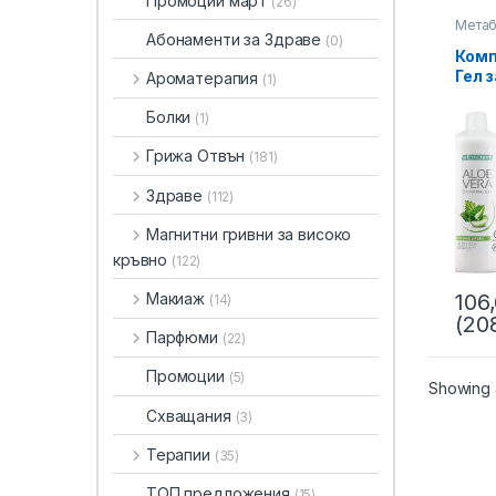
Промоции март
(26)
Метаб
Абонаменти за Здраве
Благо
(0)
Комп
Гел 
Ароматерапия
(1)
за П
кръв
Болки
(1)
сист
+ Кр
Грижа Отвън
(181)
Алое
проб
Здраве
(112)
Магнитни гривни за високо
кръвно
(122)
Макиаж
106
(14)
(20
Парфюми
(22)
Промоции
(5)
Showing a
Схващания
(3)
Терапии
(35)
ТОП предложения
(15)