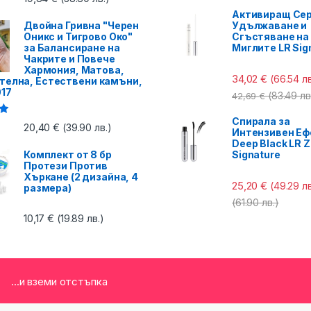
Активиращ Сер
Двойна Гривна "Черен
Удължаване и
Оникс и Тигрово Око"
Сгъстяване на
за Балансиране на
Миглите LR Sig
Чакрите и Повече
Хармония, Матова,
34,02
€
(66.54 лв
телна, Естествени камъни,
017
(83.49 лв
42,69
€
Спирала за
с
20,40
€
(39.90 лв.)
Интензивен Еф
Deep Black LR Z
Комплект от 8 бр
Signature
Протези Против
Хъркане (2 дизайна, 4
25,20
€
(49.29 лв
размера)
(61.90 лв.)
10,17
€
(19.89 лв.)
...и вземи отстъпка