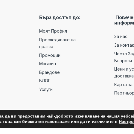
Бърз достъп до:
Повече
информ
Моят Профил
За нас
Проследяване на
За конта
пратка
Често За
Промоции
Въпроси
Магазин
Цени и у
Брандове
доставка
БЛОГ
Карта на
Услуги
Партньо
за да ви предоставим най-доброто изживяване на нашия уебсай
а това кои бисквитки използваме или да ги изключите в
Настро