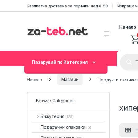
Skip to navigation
Skip to content
Безплатна доставка за поръчки над € 50
Изпращаме
Начало
Product
Пазарувай по Категория
Начало
Магазин
Продукти с етикет
Browse Categories
хипе
Бижутерия
(125)
Подаръчни опаковки
(0)