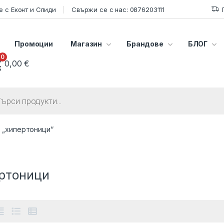
 с Еконт и Спиди
Свържи се с нас: 0876203111
Промоции
Магазин
Брандове
БЛОГ
0
0,00
€
s search
 „хипертоници“
ртоници