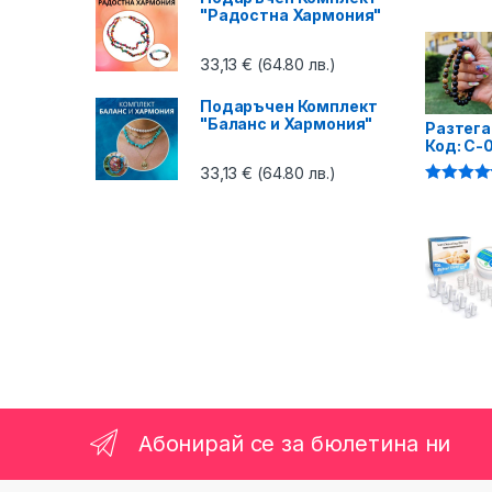
4.87
от 5
"Радостна Хармония"
33,13
€
(64.80 лв.)
Подаръчен Комплект
"Баланс и Хармония"
Разтега
Код: C-
33,13
€
(64.80 лв.)
Оценено 
4.75
от 5
Абонирай се за бюлетина ни