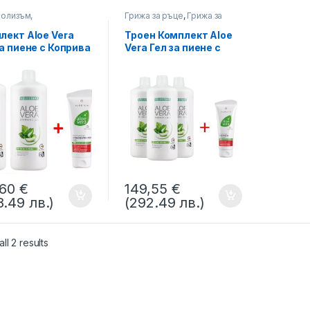
олизъм,
Грижа за ръце
,
Грижа за
състояние
сърцето, Сърдечно-
Съдова система
,
лект Aloe Vera
Троен Комплект Aloe
Метаболизъм,
за пиене с Коприва
Vera Гел за пиене с
Благосъстояние
рочистване на
коприва за
оносната
Прочистване на
ема, Две бутилки
кръвоносната
ем Концентрат
система + Крем Алое
 Вера при Кожни
Вера с Прополис, LR
леми
,60
€
149,55
€
8.49 лв.)
(292.49 лв.)
ll 2 results