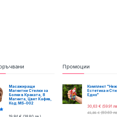
оръчвани
Промоции
Масажиращи
Комплект "Неж
Магнитни Стелки за
Естетика и Сти
Болки в Краката, 8
Едно"
Магнита, Цвят Кафяв,
Код: MS-002
30,63
€
(59.91 лв
(89.69 лв
45,86
€
с
19,84
€
(38.80 лв.)