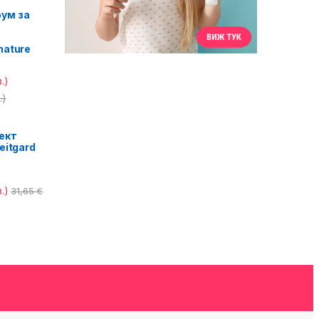
ум за
nature
.)
.)
ект
eitgard
.)
31,65
€