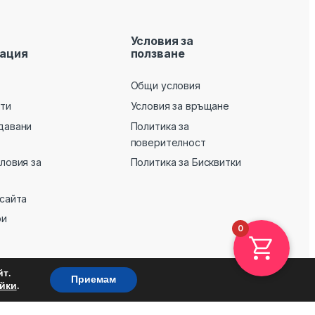
Условия за
ация
ползване
Общи условия
кти
Условия за връщане
давани
Политика за
поверителност
словия за
Политика за Бисквитки
 сайта
ри
0
т.
Приемам
.
йки