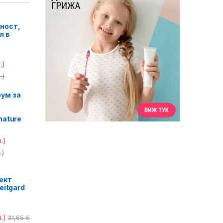
ност,
л в
.)
.)
ум за
nature
.)
.)
ект
eitgard
.)
31,65
€