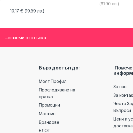
(61.90 лв.)
10,17
€
(19.89 лв.)
...и вземи отстъпка
Бърз достъп до:
Повече
информ
Моят Профил
За нас
Проследяване на
За конта
пратка
Често За
Промоции
Въпроси
Магазин
Цени и у
Брандове
доставка
БЛОГ