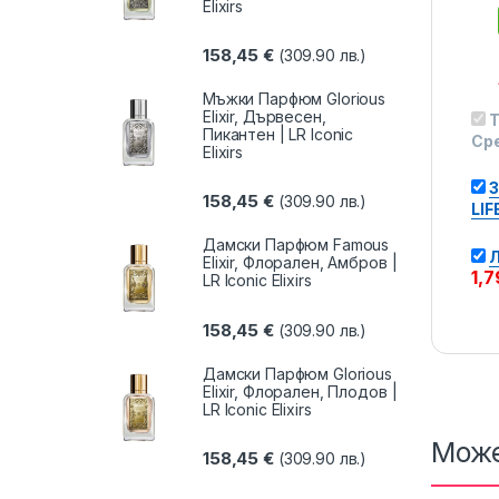
Elixirs
158,45
€
(309.90 лв.)
Мъжки Парфюм Glorious
Elixir, Дървесен,
T
Пикантен | LR Iconic
Ср
Elixirs
З
158,45
€
(309.90 лв.)
LIF
Дамски Парфюм Famous
Л
Elixir, Флорален, Амбров |
1,
LR Iconic Elixirs
158,45
€
(309.90 лв.)
Дамски Парфюм Glorious
Elixir, Флорален, Плодов |
LR Iconic Elixirs
Може
158,45
€
(309.90 лв.)