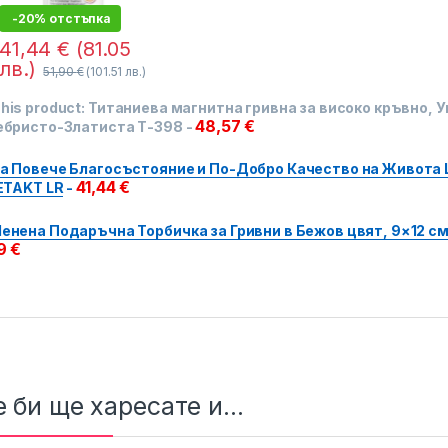
-20% отстъпка
41,44
€
(81.05
лв.)
51,90
€
(101.51 лв.)
his product:
Титаниева магнитна гривна за високо кръвно, 
48,57
€
ебристо-Златиста Т-398
-
а Повече Благосъстояние и По-Добро Качество на Живота L
41,44
€
ETAKT LR
-
енена Подаръчна Торбичка за Гривни в Бежов цвят, 9×12 см
79
€
 би ще харесате и...