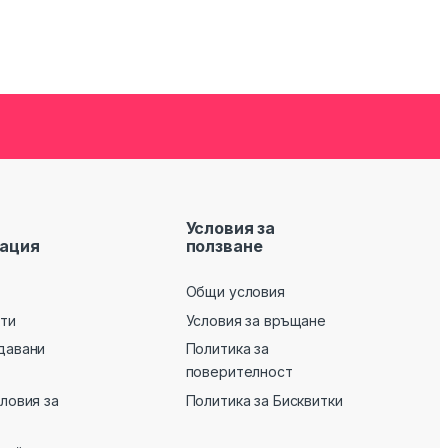
Условия за
ация
ползване
Общи условия
кти
Условия за връщане
давани
Политика за
поверителност
словия за
Политика за Бисквитки