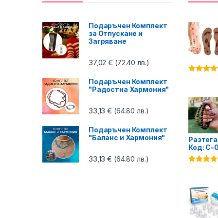
Подаръчен Комплект
за Отпускане и
Загряване
37,02
€
(72.40 лв.)
Оценено 
Подаръчен Комплект
4.87
от 5
"Радостна Хармония"
33,13
€
(64.80 лв.)
Подаръчен Комплект
"Баланс и Хармония"
Разтега
Код: C-
33,13
€
(64.80 лв.)
Оценено 
4.75
от 5