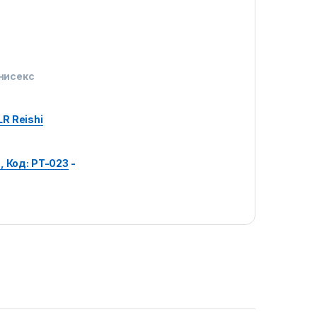
Унисекс
R Reishi
, Код: PT-023
-