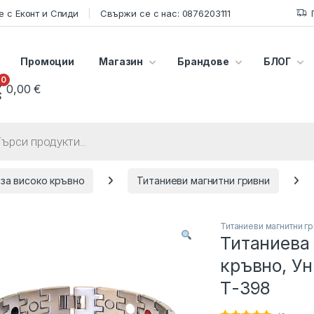
 с Еконт и Спиди
Свържи се с нас: 0876203111
Промоции
Магазин
Брандове
БЛОГ
0
0,00
€
s search
 за високо кръвно
Титаниеви магнитни гривни
Титаниеви магнитни г
Титаниева 
кръвно, У
Т-398