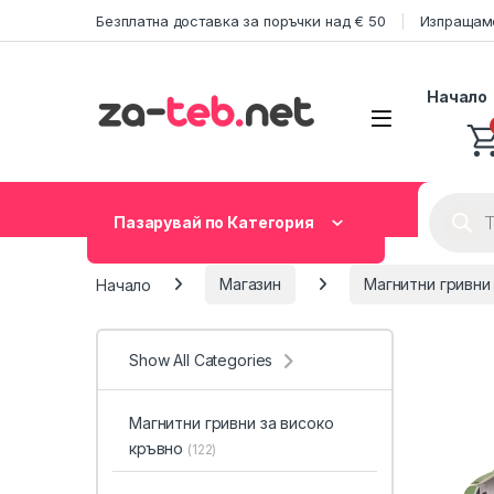
Skip to navigation
Skip to content
Безплатна доставка за поръчки над € 50
Изпращаме
Начало
Product
Пазарувай по Категория
Начало
Магазин
Магнитни гривни
Show All Categories
Магнитни гривни за високо
кръвно
(122)