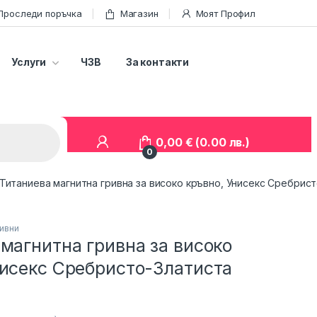
Проследи поръчка
Магазин
Моят Профил
Услуги
ЧЗВ
За контакти
0,00
€
(0.00 лв.)
0
Титаниева магнитна гривна за високо кръвно, Унисекс Сребрис
ривни
магнитна гривна за високо
нисекс Сребристо-Златиста