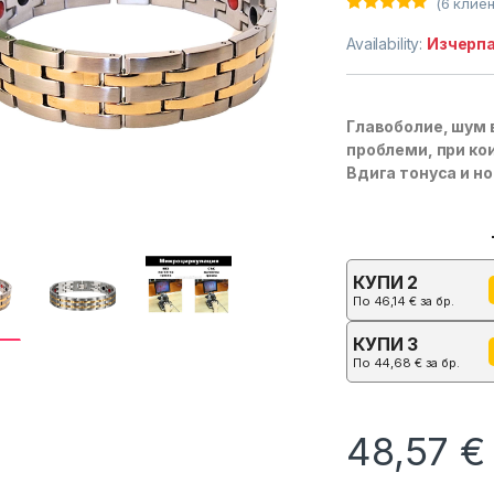
(
6
клиен
Оценен
6
4.83
от 5,
Availability:
Изчерп
базирано на
потребителс
ки оценки
Главоболие, шум в
проблеми, при кои
Вдига тонуса и н
КУПИ 2
По
46,14
€
за бр.
КУПИ 3
По
44,68
€
за бр.
48,57
€