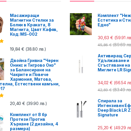
Масажиращи
Комплект "Неж
Магнитни Стелки за
Естетика и Сти
Болки в Краката, 8
Едно"
Магнита, Цвят Кафяв,
Код: MS-002
30,63
€
(59.91 лв
(89.69 лв
45,86
€
с
19,84
€
(38.80 лв.)
Активиращ Сер
Двойна Гривна "Черен
Удължаване и
Оникс и Тигрово Око"
Сгъстяване на
за Балансиране на
Миглите LR Sig
Чакрите и Повече
Хармония, Матова,
34,02
€
(66.54 лв
телна, Естествени камъни,
017
(83.49 лв
42,69
€
Спирала за
с
20,40
€
(39.90 лв.)
Интензивен Еф
Deep Black LR Z
Комплект от 8 бр
Signature
Протези Против
Хъркане (2 дизайна, 4
25,20
€
(49.29 лв
размера)