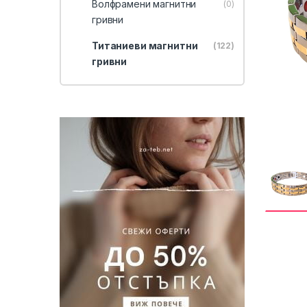
Волфрамени магнитни
(0)
гривни
Титаниеви магнитни
(122)
гривни