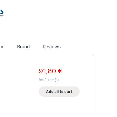
ion
Brand
Reviews
91,80
€
for
3
item(s)
Add all to cart