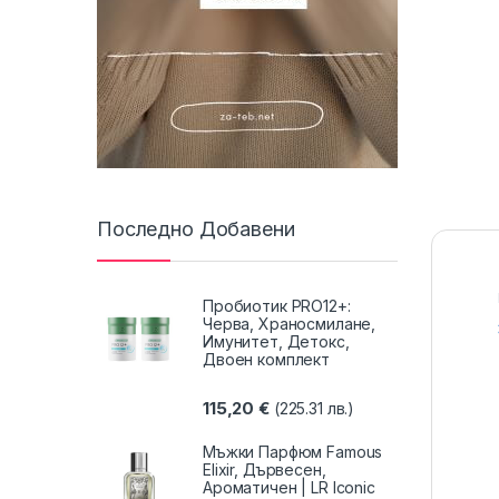
Последно Добавени
Пробиотик PRO12+:
Черва, Храносмилане,
Имунитет, Детокс,
Двоен комплект
115,20
€
(225.31 лв.)
Мъжки Парфюм Famous
Elixir, Дървесен,
Ароматичен | LR Iconic