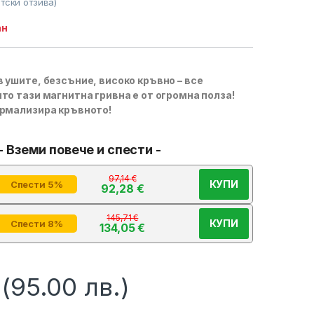
тски отзива)
ан
 ушите, безсъние, високо кръвно – все
то тази магнитна гривна е от огромна полза!
ормализира кръвното!
- Вземи повече и спести -
97,14
€
КУПИ
Спести 5%
92,28
€
145,71
€
КУПИ
Спести 8%
134,05
€
(95.00 лв.)