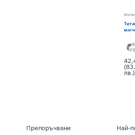
Магни
гривни
висок
Тита
кръвн
Титан
магн
магни
грив
гривн
висо
кръв
Унис
42
Среб
(83
Код:
лв.)
Препоръчвани
Най-п