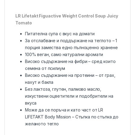
LR Lifetakt Figuactive Weight Control Soup Juicy
Tomato
Питателна супа с вкус на домати
За отслабване и поддържане на теглото – 1
порция замества едно пълноценно хранене
100% веган, само натурални аромати
Високо съдържание на фибри – сред които
семена от псилиум
Високо съдържание на протеини – от грах,
нахут и бакла
Без лактоза, глутен, палмово масло,
изкуствени оцветители и подобрители на
вкуса
Може да се поръча и като част от LR
LIFETAKT Body Mission – Стъпка по стъпка до
желаното тегло