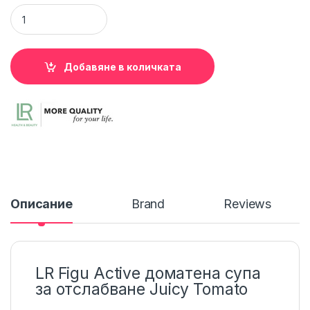
Доматена Супа за Отслабване Figuactiv Juicy Tomato LIFET
Добавяне в количката
Описание
Brand
Reviews
LR Figu Active доматена супа
за отслабване Juicy Tomato