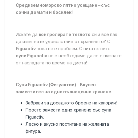
Средиземноморско лятно усещане – със
сочни домати и босилек!
Искате да
контролирате теглото
си и все пак
да изпитвате удоволствие от храненето? С
Figuactiv
това не е проблем. С питателните
супи Figuactiv
не е необходимо да се отказвате
от насладата по време на диета!
Супи Figuactiv (Фигуактив) – Вкусен
заместител на едно пълноценно хранене.
Забрави за досадното броене на калории!
Просто замести едно хранене със супа
Figuactiv.
Лесно и вкусно постигане на желаната
фигура.