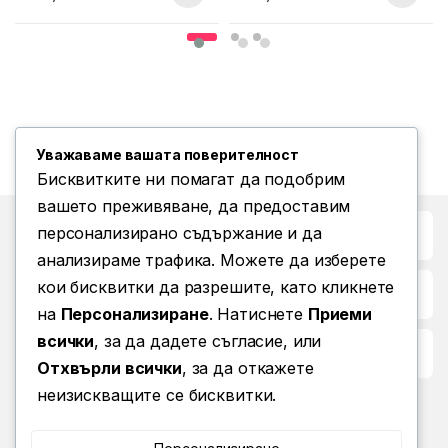
Уважаваме вашата поверителност
Бисквитките ни помагат да подобрим
вашето преживяване, да предоставим
персонализирано съдържание и да
Бърз достъп до
анализираме трафика. Можете да изберете
кои бисквитки да разрешите, като кликнете
Повече информация
на
Персонализиране
. Натиснете
Приеми
всички
, за да дадете съгласие, или
Условия за ползване
Отхвърли всички
, за да откажете
неизискващите се бисквитки.