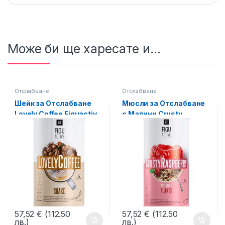
Може би ще харесате и...
Отслабване
Отслабване
Шейк за Отслабване
Мюсли за Отслабване
Lovely Coffee Figuactiv
с Малини Crusty
LIFETAKT LR
Raspberry Figuactiv
LIFETAKT LR
57,52
€
(112.50
57,52
€
(112.50
лв.)
лв.)