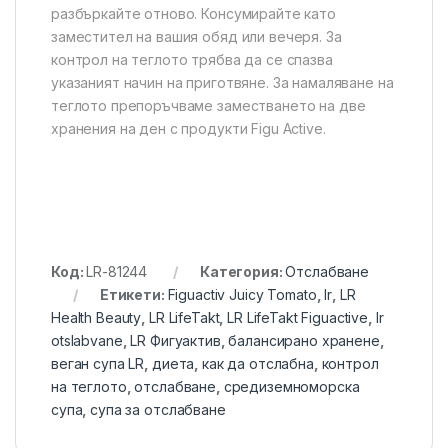
разбъркайте отново. Консумирайте като
заместител на вашия обяд или вечеря. За
контрол на теглото трябва да се спазва
указаният начин на приготвяне. За намаляване на
теглото препоръчваме заместването на две
хранения на ден с продукти Figu Active.
Код:
LR-81244
Категория:
Отслабване
Етикети:
Figuactiv Juicy Tomato
,
lr
,
LR
Health Beauty
,
LR LifeTakt
,
LR LifeTakt Figuactive
,
lr
otslabvane
,
LR Фигуактив
,
балансирано хранене
,
веган супа LR
,
диета
,
как да отслабна
,
контрол
на теглото
,
отслабване
,
средиземноморска
супа
,
супа за отслабване