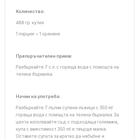
Количество:
488 гр. кутия
1 порция = 1 хранене
Препоръчителен прием:
Разбъркайте 7 с.л. с гореща вода с помощта на
телена бъркалка.
Начин на употреба:
Разбъркайте 7 пълни супени лъжици с 350 ml
гореща вода с помощта на телена бъркалка. За
целта използвайте съд с подходяща големина,
купа с вместимост 350 ml е твърде малка.
Оставете супата за кратко да набъбне и