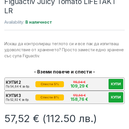
Figuactiv Juicy Tomato LIFETAKT
LR
Availability:
В наличност
Искаш да контролираш теглото си и все пак да изпитваш
удоволствие от храненето? Просто замести едно хранене
със супа Figuactiv.
- Вземи повече и спести -
КУПИ 2
115,04
€
КУПИ
Спести 5%
109,29
€
По
54,64
€
за бр.
КУПИ 3
172,56
€
КУПИ
Спести 8%
158,76
€
По
52,92
€
за бр.
57,52
€
(112.50 лв.)