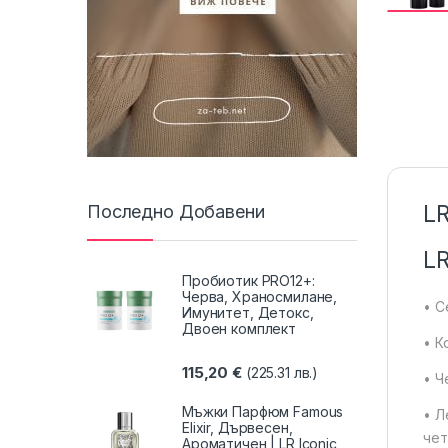
LR
Последно Добавени
LR
Пробиотик PRO12+:
Черва, Храносмилане,
• С
Имунитет, Детокс,
Двоен комплект
• К
115,20
€
(225.31 лв.)
• Ч
Мъжки Парфюм Famous
• Л
Elixir, Дървесен,
чет
Ароматичен | LR Iconic