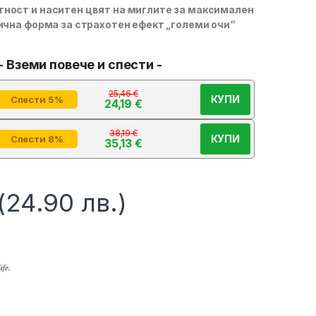
ност и наситен цвят на миглите за максимален
нична форма за страхотен ефект „големи очи“
- Вземи повече и спести -
25,46
€
КУПИ
Спести 5%
24,19
€
38,19
€
КУПИ
Спести 8%
35,13
€
(24.90 лв.)