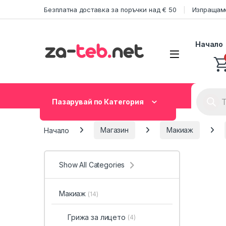
Skip to navigation
Skip to content
Безплатна доставка за поръчки над € 50
Изпращаме
Начало
Product
Пазарувай по Категория
Начало
Магазин
Макиаж
Show All Categories
Макиаж
(14)
Грижа за лицето
(4)