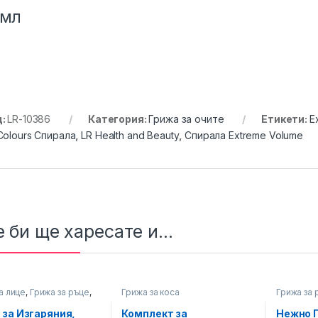
 мл
д:
LR-10386
Категория:
Грижа за очите
Етикети:
E
Colours Спирала
,
LR Health and Beauty
,
Спирала Extreme Volume
 би ще харесате и...
а лице
,
Грижа за ръце
,
Грижа за коса
Грижа за 
а тяло
 за Изгаряния,
Комплект за
Нежно 