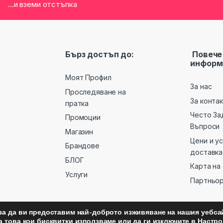
...и вземи отстъпка
Бърз достъп до:
Повече
информ
Моят Профил
За нас
Проследяване на
За конта
пратка
Често За
Промоции
Въпроси
Магазин
Цени и у
Брандове
доставка
БЛОГ
Карта на
Услуги
Партньо
за да ви предоставим най-доброто изживяване на нашия уебсай
а това кои бисквитки използваме или да ги изключите в
Настро