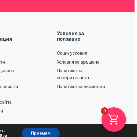
Условия за
ация
ползване
Общи условия
кти
Условия за връщане
давани
Политика за
поверителност
словия за
Политика за Бисквитки
 сайта
ри
0
т.
Приемам
.
йки