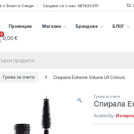
 с Еконт и Спиди
Свържи се с нас: 0876203111
Промоции
Магазин
Брандове
БЛОГ
0
0,00
€
s search
Грижа за очите
Спирала Extreme Volume LR Colours
Грижа за очите
Спирала Ex
Availability:
Изчерп