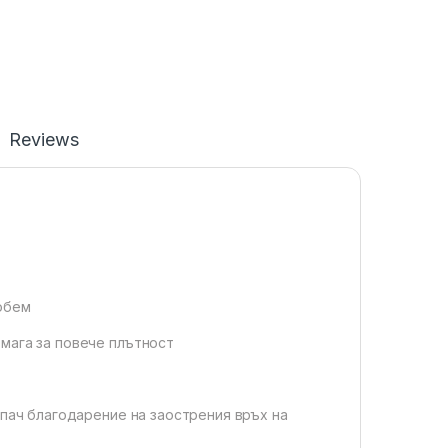
Reviews
 обем
омага за повече плътност
епач благодарение на заострения връх на