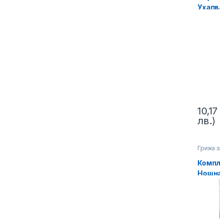
Ухапв
Спешн
via, 
10,1
лв.)
Грижа з
Компл
Нощна
LR Alo