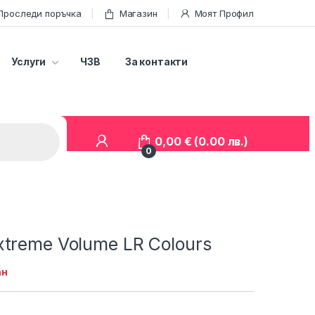
Проследи поръчка
Магазин
Моят Профил
Услуги
ЧЗВ
За контакти
0,00
€
(0.00 лв.)
0
treme Volume LR Colours
ан