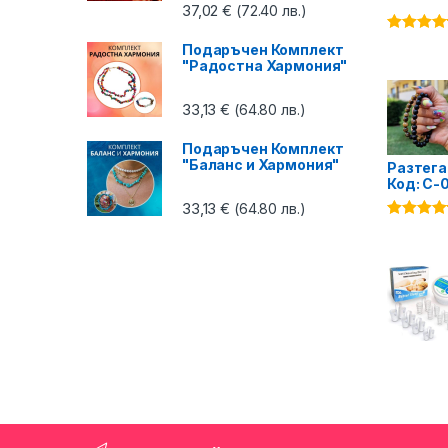
37,02
€
(72.40 лв.)
Оценено 
Подаръчен Комплект
4.87
от 5
"Радостна Хармония"
33,13
€
(64.80 лв.)
Подаръчен Комплект
"Баланс и Хармония"
Разтега
Код: C-
33,13
€
(64.80 лв.)
Оценено 
4.75
от 5