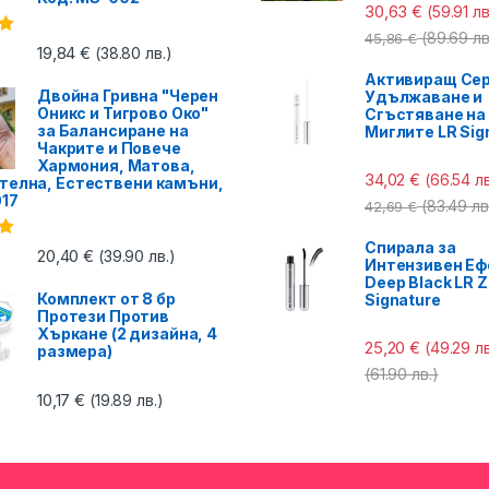
30,63
€
(59.91 лв
(89.69 лв
45,86
€
с
19,84
€
(38.80 лв.)
Активиращ Сер
Двойна Гривна "Черен
Удължаване и
Оникс и Тигрово Око"
Сгъстяване на
за Балансиране на
Миглите LR Sig
Чакрите и Повече
Хармония, Матова,
34,02
€
(66.54 лв
телна, Естествени камъни,
017
(83.49 лв
42,69
€
Спирала за
с
20,40
€
(39.90 лв.)
Интензивен Еф
Deep Black LR Z
Комплект от 8 бр
Signature
Протези Против
Хъркане (2 дизайна, 4
25,20
€
(49.29 лв
размера)
(61.90 лв.)
10,17
€
(19.89 лв.)