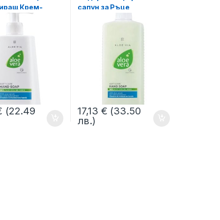
иращ Крем-
сапун за Ръце,
а Ръце Aloe Via
Пълнител Aloe Via LR
€
(22.49
17,13
€
(33.50
лв.)