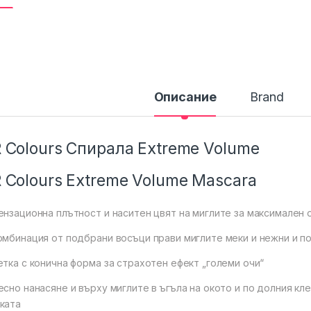
Описание
Brand
 Colours Спирала Extreme Volume
 Colours Extreme Volume Mascara
ензационна плътност и наситен цвят на миглите за максимален
омбинация от подбрани восъци прави миглите меки и нежни и п
етка с конична форма за страхотен ефект „големи очи“
есно нанасяне и върху миглите в ъгъла на окото и по долния кл
ката