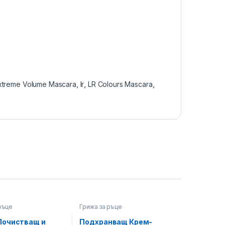
xtreme Volume Mascara
,
lr
,
LR Colours Mascara
,
ръце
Грижа за ръце
Почистващ и
Подхранващ Крем-