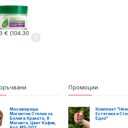
33
€
(104.30
оръчвани
Промоции
Масажиращи
Комплект "Неж
Магнитни Стелки за
Естетика и Сти
Болки в Краката, 8
Едно"
Магнита, Цвят Кафяв,
Код: MS-002