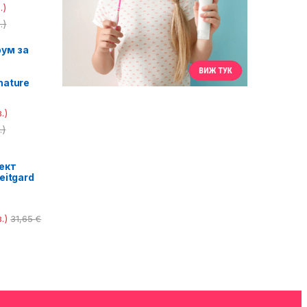
.)
.)
ум за
nature
.)
.)
ект
eitgard
.)
31,65
€