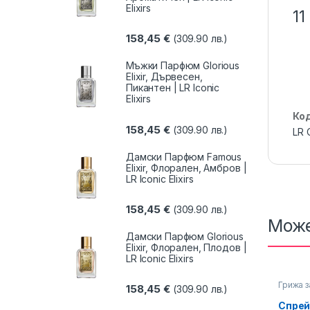
Elixirs
11
158,45
€
(309.90 лв.)
Мъжки Парфюм Glorious
Elixir, Дървесен,
Пикантен | LR Iconic
Elixirs
Ко
158,45
€
(309.90 лв.)
LR 
Дамски Парфюм Famous
Elixir, Флорален, Амбров |
LR Iconic Elixirs
158,45
€
(309.90 лв.)
Може
Дамски Парфюм Glorious
Elixir, Флорален, Плодов |
LR Iconic Elixirs
Грижа з
158,45
€
(309.90 лв.)
Грижа з
Спрей