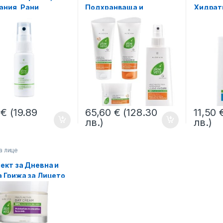
ания, Рани,
Подхранваща и
Хидрат
а помощ с LR Aloe
Укрепваща Грижа за
Сапун з
30 мл Малък
Косата Aloe Vera Nutri
LR
Repair
7
€
(19.89
65,60
€
(128.30
11,50
лв.)
лв.)
а лице
ект за Дневна и
 Грижа за Лицето,
e Vera