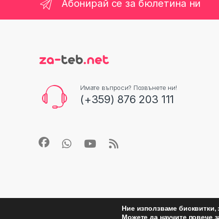
Абонирай се за бюлетина ни
Имате въпроси? Позвънете ни!
(+359) 876 203 111
Ние използваме бисквитки, 
Можете да научите повече з