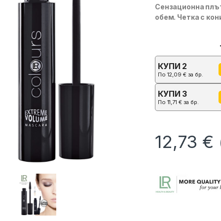
Сензационна плът
обем. Четка с ко
КУПИ 2
По
12,09
€
за бр.
КУПИ 3
По
11,71
€
за бр.
12,73
€