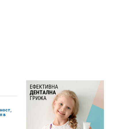
ност,
л в