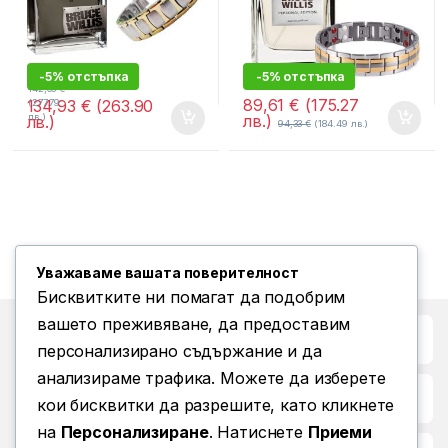
-5% отстъпка
-5% отстъпка
142,03
€
89,61
€
(175.27
134,93
€
(263.90
(277.79
лв.)
лв.)
лв.)
94,33
€
(184.49 лв.)
Уважаваме вашата поверителност
Бисквитките ни помагат да подобрим
вашето преживяване, да предоставим
Бърз достъп до
персонализирано съдържание и да
анализираме трафика. Можете да изберете
Повече информация
кои бисквитки да разрешите, като кликнете
на
Персонализиране
. Натиснете
Приеми