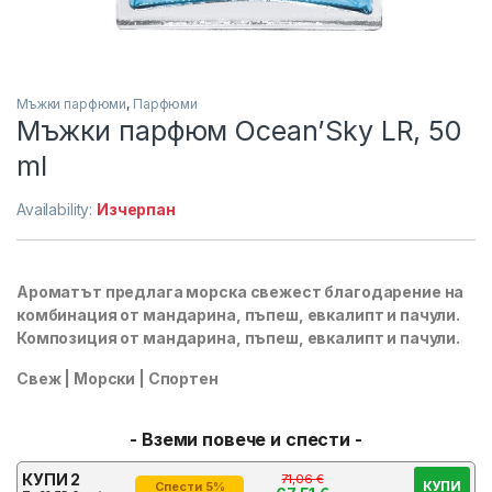
Мъжки парфюми
,
Парфюми
Мъжки парфюм Ocean’Sky LR, 50
ml
Availability:
Изчерпан
Ароматът предлага морска свежест благодарение на
комбинация от мандарина, пъпеш, евкалипт и пачули.
Композиция от мандарина, пъпеш, евкалипт и пачули.
Свеж | Морски | Спортен
- Вземи повече и спести -
КУПИ 2
71,06
€
КУПИ
Спести 5%