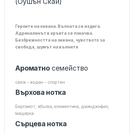
(Оушън Скай)
Героите на океана. Вълната се издига.
Адреналинът в кръвта се покачва.
Безбрежността на океана, чувството за
свобода, шумът на вълните
Ароматно
семейство
свеж – воден – спортен
Върхова нотка
Бергамот, ябълка, клементина, джинджифил,
мащерка
Сърцева нотка