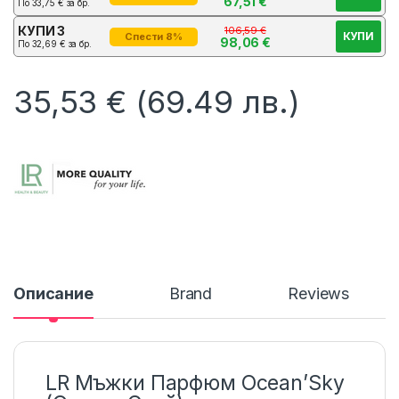
67,51
€
По
33,75
€
за бр.
КУПИ 3
106,59
€
КУПИ
Спести 8%
98,06
€
По
32,69
€
за бр.
35,53
€
(69.49 лв.)
Описание
Brand
Reviews
LR Мъжки Парфюм Ocean’Sky