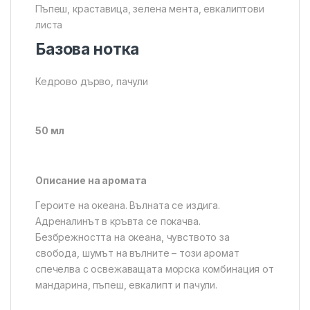
Пъпеш, краставица, зелена мента, евкалиптови
листа
Базова нотка
Кедрово дърво, пачули
50 мл
Описание на аромата
Героите на океана. Вълната се издига.
Адреналинът в кръвта се покачва.
Безбрежността на океана, чувството за
свобода, шумът на вълните – този аромат
спечелва с освежаващата морска комбинация от
мандарина, пъпеш, евкалипт и пачули.