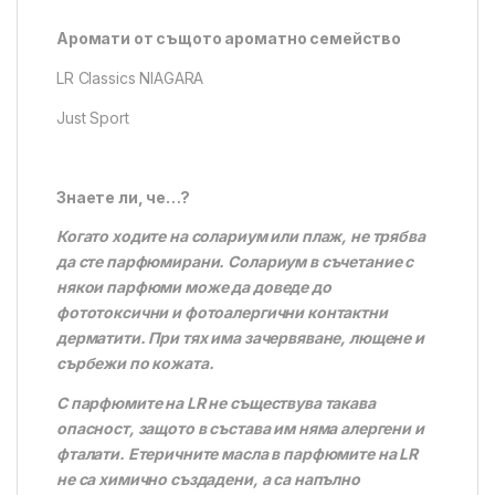
Аромати от същото ароматно семейство
LR Classics NIAGARA
Just Sport
Знаете ли, че…?
Когато ходите на солариум или плаж, не трябва
да сте парфюмирани. Солариум в съчетание с
някои парфюми може да доведе до
фототоксични и фотоалергични контактни
дерматити. При тях има зачервяване, лющене и
сърбежи по кожата.
С парфюмите на LR не съществува такава
опасност, защото в състава им няма алергени и
фталати. Етеричните масла в парфюмите на LR
не са химично създадени, а са напълно