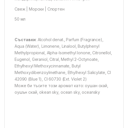
Свеж | Морски | Спортен
50 мл
Съставки
: Alcohol denat., Parfum (Fragrance),
Aqua (Water), Limonene, Linalool, Butylphenyl
Methylpropional, Alpha-Isomethyl Ionone, Citronellol,
Eugenol, Geraniol, Citral, Methyl 2-Octynoate,
Ethylhexyl Methoxycinnamate, Butyl
Methoxydibenzoylmethane, Ethylhexyl Salicylate, CI
42090 (Blue 1), CI 60730 (Ext. Violet 2)
Може би тъсите този аромат като: оушан скай,
оушън скай, okean sky, ocean sky, oceansky