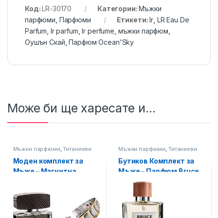
Код:
LR-30170
Категории:
Мъжки
парфюми
,
Парфюми
Етикети:
lr
,
LR Eau De
Parfum
,
lr parfum
,
lr perfume
,
мъжки парфюм
,
Оушън Скай
,
Парфюм Ocean'Sky
Може би ще харесате и...
Мъжки парфюми
,
Титаниеви
Мъжки парфюми
,
Титаниеви
магнитни гривни
магнитни гривни
Моден комплект за
Бутиков Комплект за
Мъже – Магнитна
Мъже – Парфюм Bruce
гривна от Титан Т-385
Willis Personal Edition +
+ Парфюм Bruce Willis
Магнитна Гривна от
Титан Т-273