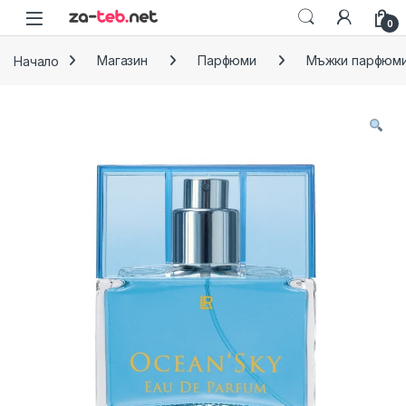
Skip to navigation
Skip to content
0
Начало
Магазин
Парфюми
Мъжки парфюм