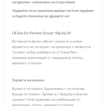
натурални – извлечени са от растения.
Радвайте се на приятния аромат на този парфюм
и бъдете спокойни за здравето си!
LR Eau De Parfum Ocean’ Sky by LR
Истинските мъже обичат свежите и силни
аромати и не си играят на криеница с нюансите.
Техният избор разбира се е Ocean’Sky –
изискана композиция от мандарина, пъпеш,
евкалипт и пачули.
Героите на океана
Вълната се издига. Адреналинът се покачва.
Вижда се плажът. Ароматът предлага морска
свежест благодарение на комбинация от
мандарина, пъпеш, евкалипт и пачули.