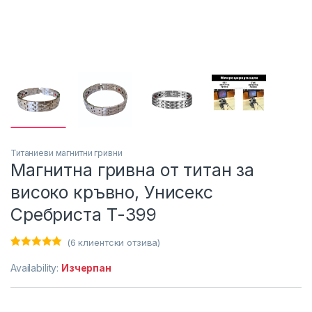
Титаниеви магнитни гривни
Магнитна гривна от титан за
високо кръвно, Унисекс
Сребриста Т-399
(
6
клиентски отзива)
Оценен
6
5.00
от 5,
Availability:
Изчерпан
базирано на
потребителс
ки оценки