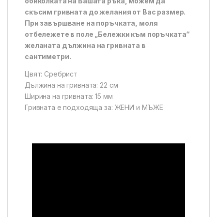
обиколката на Вашата ръка, можем да
скъсим гривната до желания от Вас размер.
При завършване на поръчката, моля
отбележете в поле „Бележки към поръчката“
желаната дължина на гривната в
сантиметри.
Цвят:
Сребрист
Дължина на гривната:
22 см
Ширина на гривната:
15 мм
Гривната е подходяща за:
ЖЕНИ и МЪЖЕ