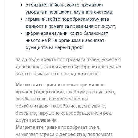
отрицателни йони, които премахват
умората и повишават имунната система;
германий, който подобрява мозъчната
дейност и помага за превенция от инсулт;
инфрачервени лъчи, които балансират
нивото на PH в организма и засилват
функцията на черния дроб.
За да бъде ефектът от гривната пълен, носете я
денонощно! При къпане е препоръчително да се
маха от ръката, но не е задължително!
Магнитните гривни
помагат при
високо
кръвно
(
хипертония
), слаба имунна система,
загуба на сили, следоперационна
рехабилитация, главоболие, шум в ушите,
безсъние, нарушено кръвообръщение и ред
други заболявания.
Магнитните гривни
подобряват съня,
намаляват стреса и депресията, подпомагат