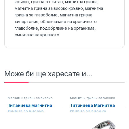
кръвно
,
гривна от титан
,
магнитна гривна
,
магнитна гривна за високо кръвно
,
магнитна
гривна за главоболие
,
магнитна гривна
хипертония
,
облекчаване на хроничното
главоболие
,
подобряване на организма
,
смъкване на кръвното
Може би ще харесате и...
Магнитни гривни за високо
Магнитни гривни за високо
кръвно
,
Титаниеви магнитни
кръвно
,
Титаниеви магнитни
гривни
гривни
Титаниева магнитна
Титаниева Магнитна
гривна за високо
гривна за високо
кръвно, Унисекс,
кръвно, Унисекс
Сребриста, Код: Т-405
Сребриста, Код: Т-416