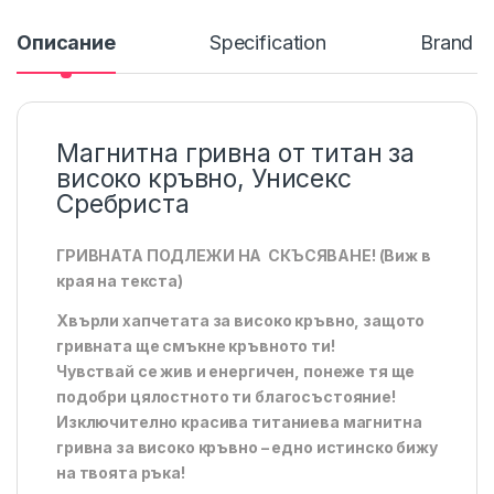
Описание
Specification
Brand
Магнитна гривна от титан за
високо кръвно, Унисекс
Сребриста
ГРИВНАТА ПОДЛЕЖИ НА СКЪСЯВАНЕ! (Виж в
края на текста)
Хвърли хапчетата за високо кръвно, защото
гривната ще смъкне кръвното ти!
Чувствай се жив и енергичен, понеже тя ще
подобри цялостното ти благосъстояние!
Изключително красива титаниева магнитна
гривна за високо кръвно – едно истинско бижу
на твоята ръка!