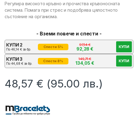
Регулира високото кръвно и прочиства кръвоносната
система. Помага при стрес и подобрява цялостното
състояние на организма.
- Вземи повече и спести -
КУПИ 2
97,14
€
КУПИ
Спести 5%
92,28
€
По
46,14
€
за бр.
КУПИ 3
145,71
€
КУПИ
Спести 8%
134,05
€
По
44,68
€
за бр.
48,57
€
(95.00 лв.)