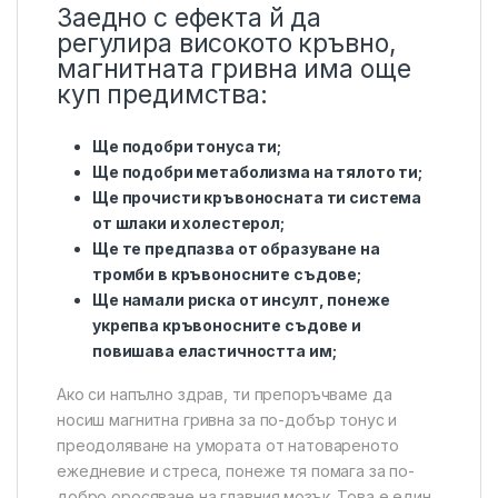
Заедно с ефекта й да
регулира високото кръвно,
магнитната гривна има още
куп предимства:
Ще подобри тонуса ти;
Ще подобри метаболизма на тялото ти;
Ще прочисти кръвоносната ти система
от шлаки и холестерол;
Ще те предпазва от образуване на
тромби в кръвоносните съдове;
Ще намали риска от инсулт, понеже
укрепва кръвоносните съдове и
повишава еластичността им;
Ако си напълно здрав, ти препоръчваме да
носиш магнитна гривна за по-добър тонус и
преодоляване на умората от натовареното
ежедневие и стреса, понеже тя помага за по-
добро оросяване на главния мозък. Това е един