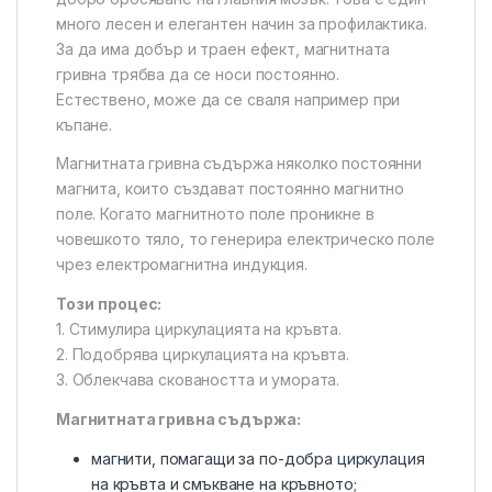
много лесен и елегантен начин за профилактика.
За да има добър и траен ефект, магнитната
гривна трябва да се носи постоянно.
Естествено, може да се сваля например при
къпане.
Магнитната гривна съдържа няколко постоянни
магнита, които създават постоянно магнитно
поле. Когато магнитното поле проникне в
човешкото тяло, то генерира електрическо поле
чрез електромагнитна индукция.
Този
процес:
1. Стимулира циркулацията на кръвта.
2. Подобрява циркулацията на кръвта.
3. Облекчава сковаността и умората.
Магнитната гривна съдържа:
магнити, помагащи за по-добра циркулация
на кръвта и смъкване на кръвното;