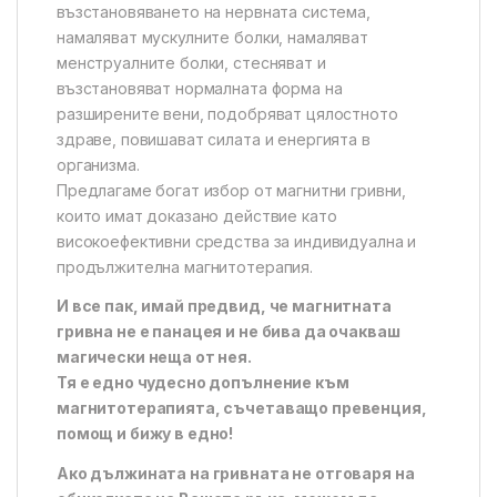
възстановяването на нервната система,
намаляват мускулните болки, намаляват
менструалните болки, стесняват и
възстановяват нормалната форма на
разширените вени, подобряват цялостното
здраве, повишават силата и енергията в
организма.
Предлагаме богат избор от магнитни гривни,
които имат доказано действие като
високоефективни средства за индивидуална и
продължителна магнитотерапия.
И все пак, имай предвид, че магнитната
гривна не е панацея и не бива да очакваш
магически неща от нея.
Тя е едно чудесно допълнение към
магнитотерапията, съчетаващо превенция,
помощ и бижу в едно!
Ако дължината на гривната не отговаря на