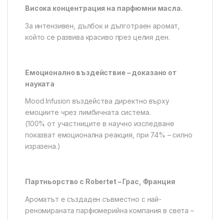
Висока концентрация на парфюмни масла.
За интензивен, дълбок и дълготраен аромат,
който се развива красиво през целия ден.
Емоционално въздействие – доказано от
науката
Mood Infusion въздейства директно върху
емоциите чрез лимбичната система.
(100% от участниците в научно изследване
показват емоционална реакция, при 74% – силно
изразена.)
Партньорство с Robertet – Грас, Франция
Ароматът е създаден съвместно с най-
реномираната парфюмерийна компания в света –