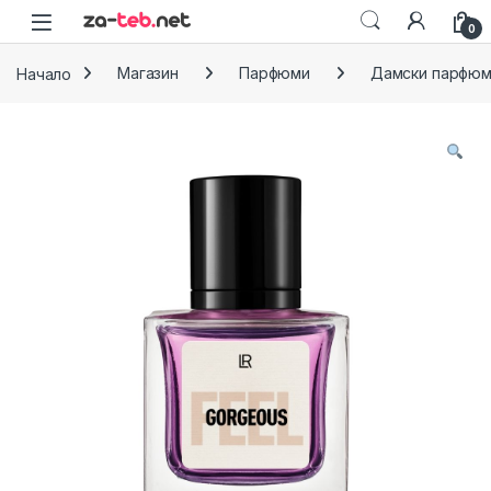
Skip to navigation
Skip to content
0
Начало
Магазин
Парфюми
Дамски парфю