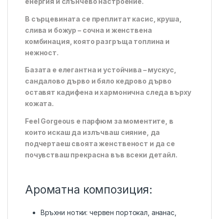
енергия и слънчево настроение.
В сърцевината се преплитат касис, круша,
слива и божур – сочна и женствена
комбинация, която разгръща топлина и
нежност.
Базата е елегантна и устойчива – мускус,
сандалово дърво и бяло кедрово дърво
оставят кадифена и хармонична следа върху
кожата.
Feel Gorgeous е парфюм за моментите, в
които искаш да излъчваш сияние, да
подчертаеш своята женственост и да се
почувстваш прекрасна във всеки детайл.
Ароматна композиция:
Връхни нотки: червен портокал, ананас,