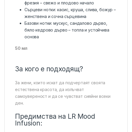
фрезия – свежо и плодово начало
Сърцеви нотки: касис, круша, слива, божур –
женствена и сочна сърцевина
Базови нотки: мускус, сандалово дърво,
бяло кедрово дърво – топла и устойчива
основа
50 мл
За кого е подходящ?
За жени, които искат да подчертаят своята
естествена красота, да излъчват
самоувереност и да се чувстват сияйни всеки
ден.
Предимства на LR Mood
Infusion: