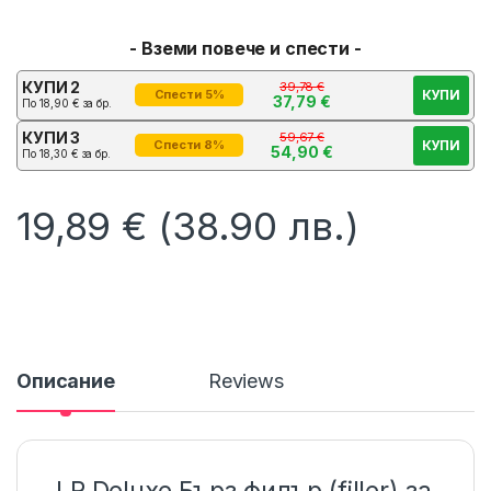
- Вземи повече и спести -
КУПИ 2
39,78
€
КУПИ
Спести 5%
37,79
€
По
18,90
€
за бр.
КУПИ 3
59,67
€
КУПИ
Спести 8%
54,90
€
По
18,30
€
за бр.
19,89
€
(38.90 лв.)
Описание
Reviews
LR Deluxe Бърз филър (filler) за