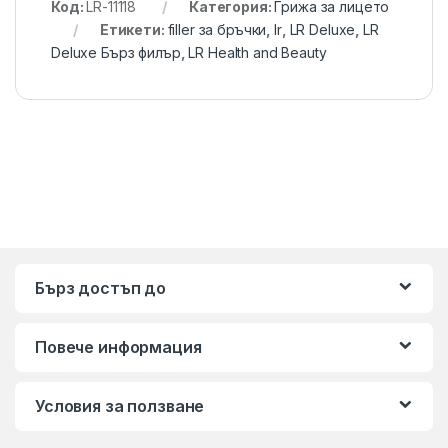
Код:
LR-11118
Категория:
Грижа за лицето
Етикети:
filler за бръчки
,
lr
,
LR Deluxe
,
LR
Deluxe Бърз филър
,
LR Health and Beauty
Бърз достъп до
Повече информация
Условия за ползване