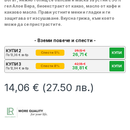
гел Алое Вера, биоекстракт от какао, масло от кафе и
какаово масло. Прави устните меки и гладки и ги
защитава от изсушаване. Вкусна грижа, към която
може да се пристрастите.
- Вземи повече и спести -
КУПИ 2
28,12
€
КУПИ
Спести 5%
26,71
€
По
13,36
€
за бр.
КУПИ 3
42,18
€
КУПИ
Спести 8%
38,81
€
По
12,94
€
за бр.
14,06
€
(27.50 лв.)