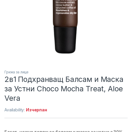
Грижа за лице
2в1 Подхранващ Балсам и Маска
за Устни Choco Mocha Treat, Aloe
Vera
Availability:
Изчерпан
Богат, нежно топящ се балсам и маска за устни с 30%