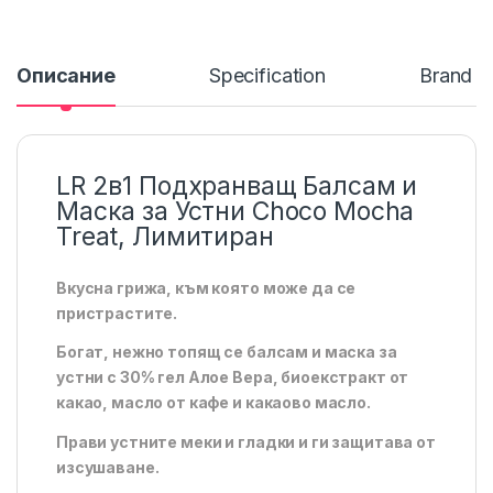
Описание
Specification
Brand
LR 2в1 Подхранващ Балсам и
Маска за Устни Choco Mocha
Treat, Лимитиран
Вкусна грижа, към която може да се
пристрастите.
Богат, нежно топящ се балсам и маска за
устни с 30% гел Алое Вера, биоекстракт от
какао, масло от кафе и какаово масло.
Прави устните меки и гладки и ги защитава от
изсушаване.