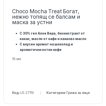
Choco Mocha Treat Богат,
нежно топящ се балсам и
маска за устни
С 30% гел Алое Вера, биоекстракт от
какао, масло от кафе и какаово масло
С вкусен аромат на шоколад и
ароматични нотки кафе
15 мл
Код:
LR-27119
Категория:
Грижа за лице