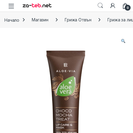
Skip to navigation
Skip to content
0
Начало
Магазин
Грижа Отвън
Грижа за ли