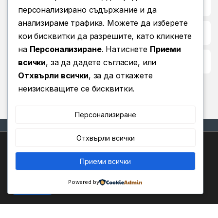
Бърз достъп до
персонализирано съдържание и да
анализираме трафика. Можете да изберете
Повече информация
кои бисквитки да разрешите, като кликнете
на
Персонализиране
. Натиснете
Приеми
Условия за ползване
всички
, за да дадете съгласие, или
Отхвърли всички
, за да откажете
неизискващите се бисквитки.
Персонализиране
Отхвърли всички
Ние използваме бисквитки, за да ви предоставим най-
доброто изживяване на нашия уебсайт.
Можете да научите повече за това кои бисквитки
Приеми всички
0
Имате въпроси? Позвънете
използваме или да ги изключите в
.
Настройки
ни!
Powered by
(+359) 876 203 111
Приемам