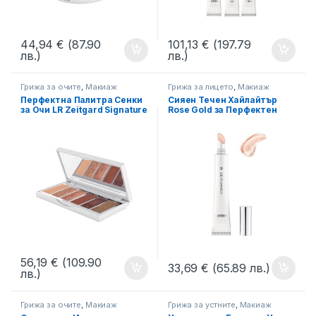
44,94
€
(87.90
101,13
€
(197.79
лв.)
лв.)
Грижа за очите
,
Макиаж
Грижа за лицето
,
Макиаж
Перфектна Палитра Сенки
Сияен Течен Хайлайтър
за Очи LR Zeitgard Signature
Rose Gold за Перфектен
завършек LR Signature
56,19
€
(109.90
33,69
€
(65.89 лв.)
лв.)
Грижа за очите
,
Макиаж
Грижа за устните
,
Макиаж