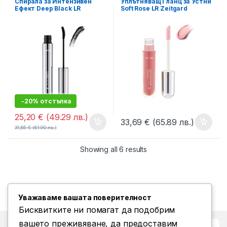
Спирала за Интензивен
Уплътняващ Гланц за Устни
Ефект Deep Black LR
Soft Rose LR Zeitgard
Zeitgard Signature
Signature
-20% отстъпка
25,20
€
(49.29 лв.)
33,69
€
(65.89 лв.)
31,65
€
(61.90 лв.)
Showing all 6 results
Уважаваме вашата поверителност
Бисквитките ни помагат да подобрим
вашето преживяване, да предоставим