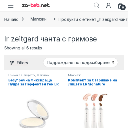
Skip to navigation
Skip to content
0
Начало
Магазин
Продукти с етикет „lr zeitgard чан
lr zeitgard чанта с гримове
Showing all 6 results
Filters
Грижа за лицето
,
Макиаж
Макиаж
Безупречна Фиксираща
Комплект за Озаряване на
Пудра за Перфектен тен LR
Лицето LR Signature
Zeitgard Signature