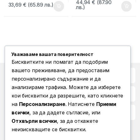
44,94
€
(87.90
33,69
€
(65.89 лв.)
лв.)
Уважаваме вашата поверителност
Бисквитките ни помагат да подобрим
вашето преживяване, да предоставим
Бърз достъп до
персонализирано съдържание и да
анализираме трафика. Можете да изберете
Повече информация
кои бисквитки да разрешите, като кликнете
на
Персонализиране
. Натиснете
Приеми
Условия за ползване
всички
, за да дадете съгласие, или
Отхвърли всички
, за да откажете
неизискващите се бисквитки.