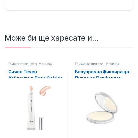
Може би ще харесате и...
Грижа за лицето
,
Макиаж
Грижа за лицето
,
Макиаж
Сияен Течен
Безупречна Фиксираща
Хайлайтър Rose Gold за
Пудра за Перфектен
Перфектен завършек
тен LR Zeitgard
LR Signature
Signature