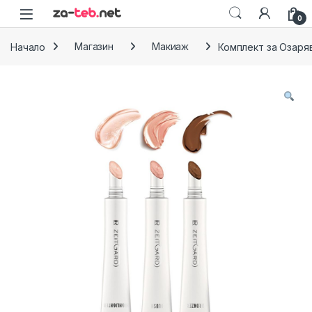
Skip to navigation
Skip to content
0
Начало
Магазин
Макиаж
Комплект за Озаряв