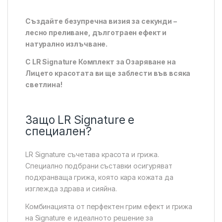
Създайте безупречна визия за секунди –
лесно преливане, дълготраен ефект и
натурално излъчване.
С LR Signature Комплект за Озаряване на
Лицето красотата ви ще заблести във всяка
светлина!
Защо LR Signature е
специален?
LR Signature съчетава красота и грижа.
Специално подбрани съставки осигуряват
подхранваща грижа, която кара кожата да
изглежда здрава и сияйна.
Комбинацията от перфектен грим ефект и грижа
на Signature е идеалното решение за