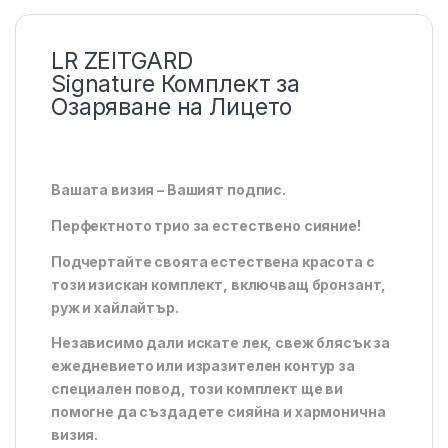
LR ZEITGARD
Signature Комплект за
Озаряване на Лицето
Вашата визия – Вашият подпис.
Перфектното трио за естествено сияние!
Подчертайте своята естествена красота с
този изискан комплект, включващ бронзант,
руж и хайлайтър.
Независимо дали искате лек, свеж блясък за
ежедневието или изразителен контур за
специален повод, този комплект ще ви
помогне да създадете сияйна и хармонична
визия.