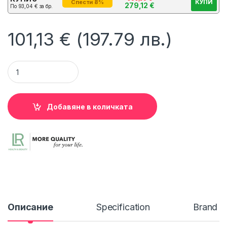
КУПИ
Спести 8%
279,12
€
По
93,04
€
за бр.
101,13
€
(197.79 лв.)
Комплект за Озаряване на Лицето LR Signature quantity
Добавяне в количката
Описание
Specification
Brand