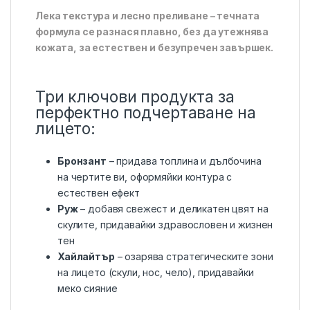
Лека текстура и лесно преливане – течната
формула се разнася плавно, без да утежнява
кожата, за естествен и безупречен завършек.
Три ключови продукта за
перфектно подчертаване на
лицето:
Бронзант
– придава топлина и дълбочина
на чертите ви, оформяйки контура с
естествен ефект
Руж
– добавя свежест и деликатен цвят на
скулите, придавайки здравословен и жизнен
тен
Хайлайтър
– озарява стратегическите зони
на лицето (скули, нос, чело), придавайки
меко сияние