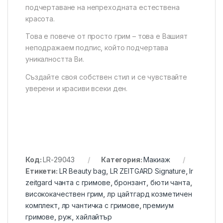
подчертаване на непреходната естествена
красота.
Това е повече от просто грим – това е Вашият
неподражаем подпис, който подчертава
уникалността Ви.
Създайте своя собствен стил и се чувствайте
уверени и красиви всеки ден.
Код:
LR-29043
Категория:
Макиаж
Етикети:
LR Beauty bag
,
LR ZEITGARD Signature
,
lr
zeitgard чанта с гримове
,
бронзант
,
бюти чанта
,
висококачествен грим
,
лр цайтгард козметичен
комплект
,
лр чантичка с гримове
,
премиум
гримове
,
руж
,
хайлайтър