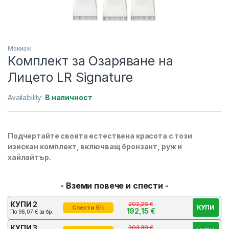
Макиаж
Комплект за Озаряване на
Лицето LR Signature
Availability:
В наличност
Подчертайте своята естествена красота с този
изискан комплект, включващ бронзант, руж и
хайлайтър.
- Вземи повече и спести -
КУПИ 2
202,26
€
КУПИ
Спести 5%
192,15
€
По
96,07
€
за бр.
КУПИ 3
303,39
€