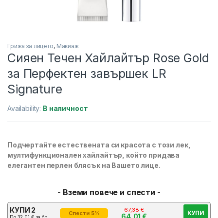
Грижа за лицето
,
Макиаж
Сияен Течен Хайлайтър Rose Gold
за Перфектен завършек LR
Signature
Availability:
В наличност
Подчертайте естествената си красота с този лек,
мултифункционален хайлайтър, който придава
елегантен перлен блясък на Вашето лице.
- Вземи повече и спести -
КУПИ 2
67,38
€
КУПИ
Спести 5%
64,01
€
По
32,01
€
за бр.