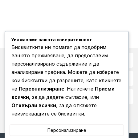
Уважаваме вашата поверителност
Бисквитките ни помагат да подобрим
вашето преживяване, да предоставим
Бърз достъп до
персонализирано съдържание и да
анализираме трафика. Можете да изберете
Повече информация
кои бисквитки да разрешите, като кликнете
на
Персонализиране
. Натиснете
Приеми
Условия за ползване
всички
, за да дадете съгласие, или
Отхвърли всички
, за да откажете
неизискващите се бисквитки.
Персонализиране