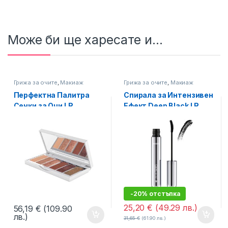
Може би ще харесате и...
Грижа за очите
,
Макиаж
Грижа за очите
,
Макиаж
Перфектна Палитра
Спирала за Интензивен
Сенки за Очи LR
Ефект Deep Black LR
Zeitgard Signature
Zeitgard Signature
-20% отстъпка
25,20
€
(49.29 лв.)
56,19
€
(109.90
лв.)
31,65
€
(61.90 лв.)