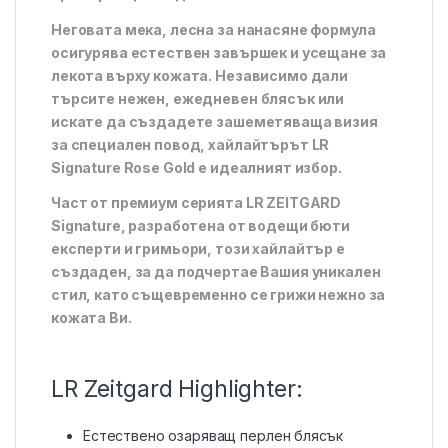
Неговата мека, лесна за нанасяне формула
осигурява естествен завършек и усещане за
лекота върху кожата. Независимо дали
търсите нежен, ежедневен блясък или
искате да създадете зашеметяваща визия
за специален повод, хайлайтърът LR
Signature Rose Gold е идеалният избор.
Част от премиум серията LR ZEITGARD
Signature, разработена от водещи бюти
експерти и гримьори, този хайлайтър е
създаден, за да подчертае Вашия уникален
стил, като същевременно се грижи нежно за
кожата Ви.
LR Zeitgard Highlighter:
Естествено озаряващ перлен блясък