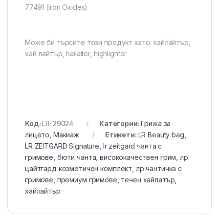
77491 (Iron Oxides)
Може би търсите този продукт като: хайлайтър,
хай лайтър, hailaiter, highlighter
Код:
LR-29024
Категории:
Грижа за
лицето
,
Макиаж
Етикети:
LR Beauty bag
,
LR ZEITGARD Signature
,
lr zeitgard чанта с
гримове
,
бюти чанта
,
висококачествен грим
,
лр
цайтгард козметичен комплект
,
лр чантичка с
гримове
,
премиум гримове
,
течен хайлатър
,
хайлайтър