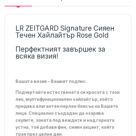
LR ZEITGARD Signature Сияен
Течен Хайлайтър Rose Gold
Перфектният завършек за
всяка визия!
Вашата визия – Вашият подпис.
Подчертайте естествената си красота с този
лек, мултифункционален хайлайтър, който
придава елегантен перлен блясък на Вашето
лице. Специално създаден да озарява
скулите, зоната под веждите и над горната
устна, той добавя фин, сияен акцент, който
трае през целия ден.