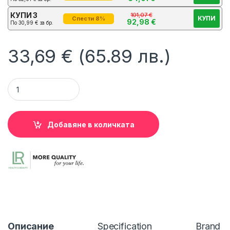
КУПИ 3
101,07
€
КУПИ
Спести 8%
92,98
€
По
30,99
€
за бр.
33,69
€
(65.89 лв.)
Сияен Течен Хайлайтър Rose Gold за Перфектен завършек L
Добавяне в количката
Описание
Specification
Brand