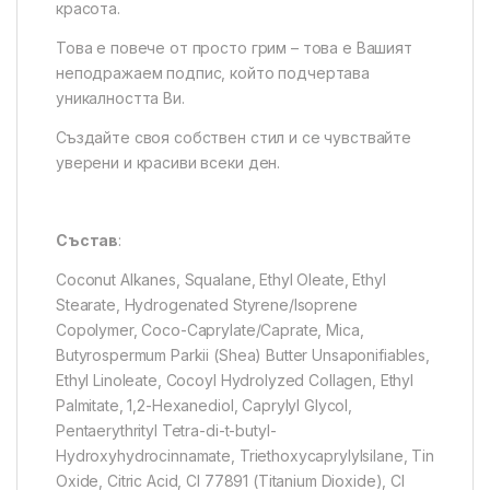
красота.
Това е повече от просто грим – това е Вашият
неподражаем подпис, който подчертава
уникалността Ви.
Създайте своя собствен стил и се чувствайте
уверени и красиви всеки ден.
Състав
:
Coconut Alkanes, Squalane, Ethyl Oleate, Ethyl
Stearate, Hydrogenated Styrene/Isoprene
Copolymer, Coco-Caprylate/Caprate, Mica,
Butyrospermum Parkii (Shea) Butter Unsaponifiables,
Ethyl Linoleate, Cocoyl Hydrolyzed Collagen, Ethyl
Palmitate, 1,2-Hexanediol, Caprylyl Glycol,
Pentaerythrityl Tetra-di-t-butyl-
Hydroxyhydrocinnamate, Triethoxycaprylylsilane, Tin
Oxide, Citric Acid, CI 77891 (Titanium Dioxide), CI