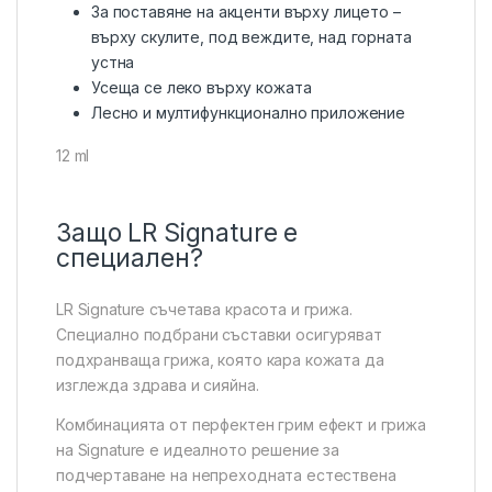
За поставяне на акценти върху лицето –
върху скулите, под веждите, над горната
устна
Усеща се леко върху кожата
Лесно и мултифункционално приложение
12 ml
Защо LR Signature е
специален?
LR Signature съчетава красота и грижа.
Специално подбрани съставки осигуряват
подхранваща грижа, която кара кожата да
изглежда здрава и сияйна.
Комбинацията от перфектен грим ефект и грижа
на Signature е идеалното решение за
подчертаване на непреходната естествена