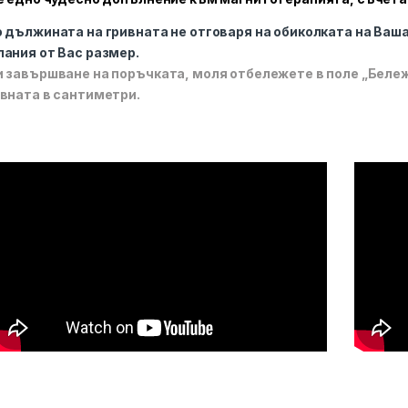
 дължината на гривната не отговаря на обиколката на Ваш
ания от Вас размер.
 завършване на поръчката, моля отбележете в поле „Беле
вната в сантиметри.