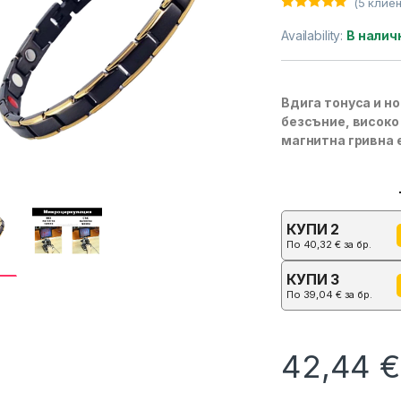
(
5
клиен
Оценен
5
5.00
от 5,
Availability:
В налич
базирано на
потребителс
ки оценки
Вдига тонуса и н
безсъние, високо 
магнитна гривна е
КУПИ 2
По
40,32
€
за бр.
КУПИ 3
По
39,04
€
за бр.
42,44
€