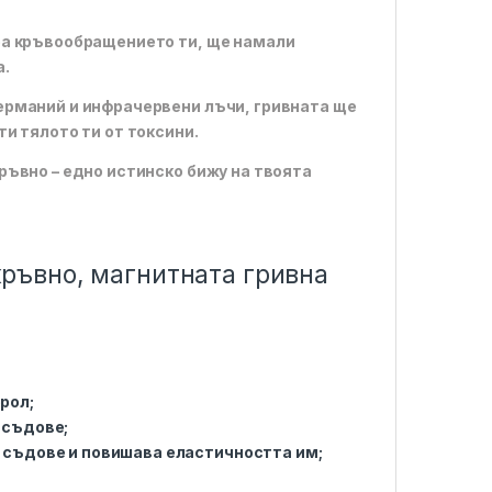
ра кръвообращението ти, ще намали
а.
ерманий и инфрачервени лъчи, гривната ще
и тялото ти от токсини.
ръвно – едно истинско бижу на твоята
кръвно, магнитната гривна
рол;
 съдове;
 съдове и повишава еластичността им;