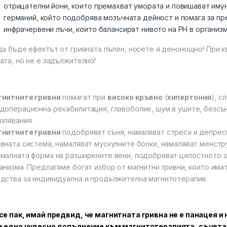
отрицателни йони, които премахват умората и повишават иму
германий, който подобрява мозъчната дейност и помага за пр
инфрачервени лъчи, които балансират нивото на PH в организм
да бъде ефектът от гривната пълен, носете я денонощно! При 
ата, но не е задължително!
гнитните гривни
помагат при
високо кръвно
(
хипертония
), с
доперационна рехабилитация, главоболие, шум в ушите, безсъ
олявания.
гнитните гривни
подобряват съня, намаляват стреса и депрес
вната система, намаляват мускулните болки, намаляват менстр
малната форма на разширените вени, подобряват цялостното з
анизма. Предлагаме богат избор от магнитни гривни, които им
дства за индивидуална и продължителна магнитотерапия.
се пак, имай предвид, че магнитната гривна не е панацея и
е едно чудесно допълнение към магнитотерапията, съчета