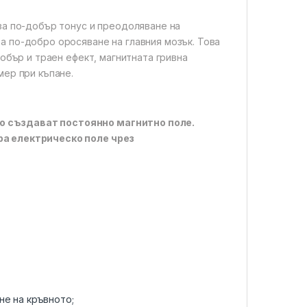
 за по-добър тонус и преодоляване на
а по-добро оросяване на главния мозък. Това
добър и траен ефект, магнитната гривна
мер при къпане.
о създават постоянно магнитно поле.
ра електрическо поле чрез
не на кръвното;