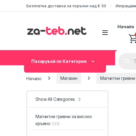
Skip to navigation
Skip to content
Безплатна доставка за поръчки над € 50
Изпращаме
Начало
Product
Пазарувай по Категория
Начало
Магазин
Магнитни гривни
Show All Categories
Магнитни гривни за високо
кръвно
(122)