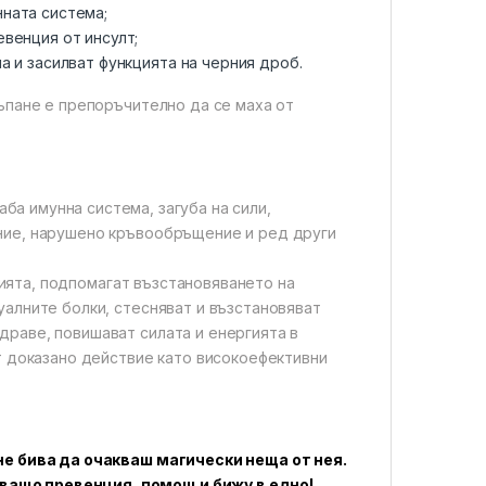
нната система;
евенция от инсулт;
а и засилват функцията на черния дроб.
къпане е препоръчително да се маха от
лаба имунна система, загуба на сили,
ние, нарушено кръвообръщение и ред други
ията, подпомагат възстановяването на
уалните болки, стесняват и възстановяват
драве, повишават силата и енергията в
ат доказано действие като високоефективни
 не бива да очакваш магически неща от нея.
ващо превенция, помощ и бижу в едно!