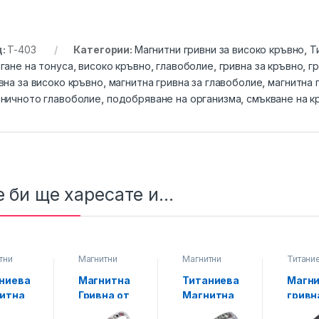
д:
T-403
Категории:
Магнитни гривни за високо кръвно
,
Т
гане на тонуса
,
високо кръвно
,
главоболие
,
гривна за кръвно
,
гр
вна за високо кръвно
,
магнитна гривна за главоболие
,
магнитна 
ничното главоболие
,
подобряване на организма
,
смъкване на к
 би ще харесате и...
тни
Магнитни
Магнитни
Титани
 за
гривни за
гривни за
магнит
о
високо
високо
гривни
ниева
Магнитна
Титаниева
Магн
о
,
кръвно
,
кръвно
,
иеви
Титаниеви
Титаниеви
итна
Гривна от
Магнитна
гривн
тни
магнитни
магнитни
на за
Титан за
гривна за
Висок
и
гривни
гривни