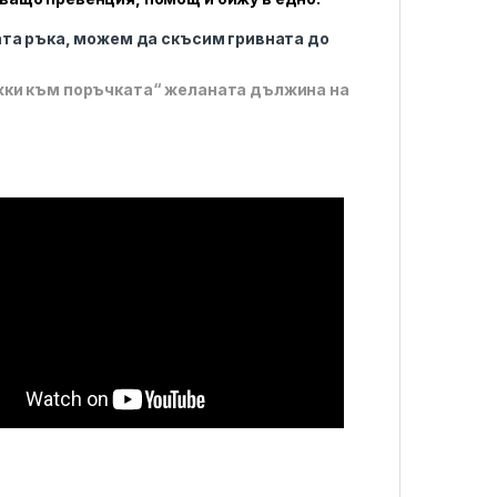
ата ръка, можем да скъсим гривната до
жки към поръчката“ желаната дължина на