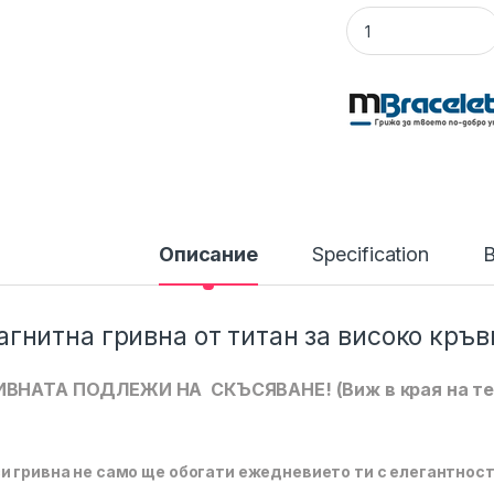
Магнитна Гривна о
Описание
Specification
B
гнитна гривна от титан за високо кръв
ИВНАТА ПОДЛЕЖИ НА СКЪСЯВАНЕ! (Виж в края на те
и гривна не само ще обогати ежедневието ти с елегантнос