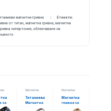
итаниеви магнитни гривни
Етикети:
ивна от титан
,
магнитна гривна
,
магнитна
гривна хипертония
,
облекчаване на
ръвното
еви
Магнитни
Магнитни
Магнитн
ни
гривни за
гривни за
гривни з
високо
високо
високо
итна
Титаниева
Магнитна
Магни
кръвно
,
кръвно
,
кръвно
,
Титаниеви
Титаниеви
Титание
а за
Магнитна
гривна за
Гривна
магнитни
магнитни
магнитни
о
Гривна за
високо
Висок
гривни
гривни
гривни