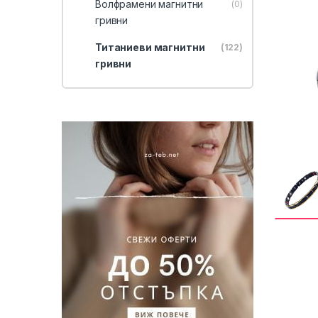
Волфрамени магнитни
(0)
гривни
Титаниеви магнитни
(122)
гривни