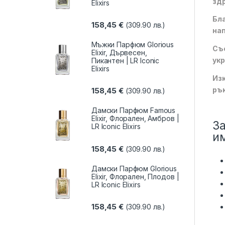
здр
Elixirs
Бла
158,45
€
(309.90 лв.)
нап
Мъжки Парфюм Glorious
Със
Elixir, Дървесен,
укр
Пикантен | LR Iconic
Elixirs
Изк
рък
158,45
€
(309.90 лв.)
Дамски Парфюм Famous
Elixir, Флорален, Амбров |
За
LR Iconic Elixirs
и
158,45
€
(309.90 лв.)
Дамски Парфюм Glorious
Elixir, Флорален, Плодов |
LR Iconic Elixirs
158,45
€
(309.90 лв.)