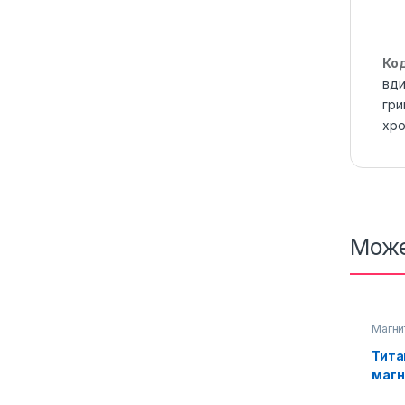
Ко
вди
гри
хро
Може
Магни
гривни
висок
Тита
кръвн
Титан
магн
магни
грив
гривн