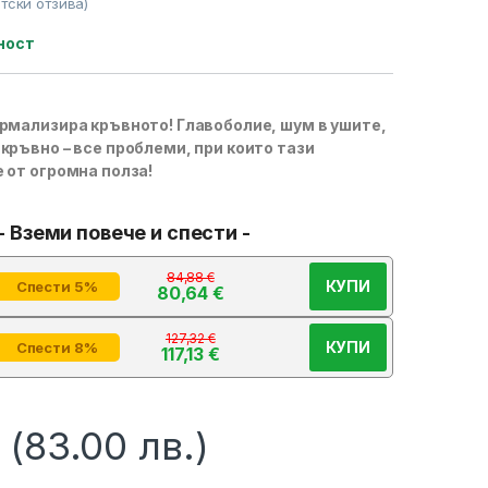
тски отзива)
ност
ормализира кръвното! Главоболие, шум в ушите,
кръвно – все проблеми, при които тази
 от огромна полза!
- Вземи повече и спести -
84,88
€
КУПИ
Спести 5%
80,64
€
127,32
€
КУПИ
Спести 8%
117,13
€
(83.00 лв.)