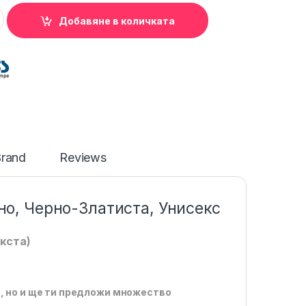
т Титан за Високо кръвно, Унисекс, Черно-Златиста, Код: Т
Добавяне в количката
rand
Reviews
но, Черно-Златиста, Унисекс
кста)
т, но и ще ти предложи множество