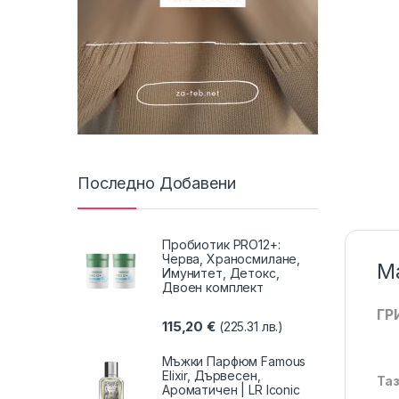
Последно Добавени
Пробиотик PRO12+:
Черва, Храносмилане,
Ма
Имунитет, Детокс,
Двоен комплект
ГР
115,20
€
(225.31 лв.)
Мъжки Парфюм Famous
Elixir, Дървесен,
Таз
Ароматичен | LR Iconic