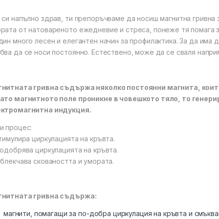
 си напълно здрав, ти препоръчваме да носиш магнитна гривна
рата от натовареното ежедневие и стреса, понеже тя помага з
дин много лесен и елегантен начин за профилактика. За да има 
бва да се носи постоянно. Естествено, може да се сваля напри
нитната гривна съдържа няколко постоянни магнита, коит
ато магнитното поле проникне в човешкото тяло, то генери
ектромагнитна индукция.
и процес:
Стимулира циркулацията на кръвта.
Подобрява циркулацията на кръвта.
Облекчава сковаността и умората.
гнитната гривна съдържа:
магнити, помагащи за по-добра циркулация на кръвта и смъква