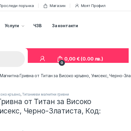
Проследи поръчка
Магазин
Моят Профил
Услуги
ЧЗВ
За контакти
0,00
€
(0.00 лв.)
0
Магнитна Гривна от Титан за Високо кръвно, Унисекс, Черно-Зла
соко кръвно
,
Титаниеви магнитни гривни
ривна от Титан за Високо
исекс, Черно-Златиста, Код: