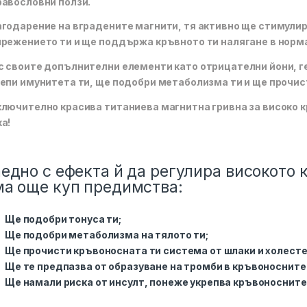
авословни ползи.
годарение на вградените магнити, тя активно ще стимули
режението ти и ще поддържа кръвното ти налягане в норм
 своите допълнителни елементи като отрицателни йони, г
епи имунитета ти, ще подобри метаболизма ти и ще прочист
лючително красива титаниева магнитна гривна за високо к
а!
едно с ефекта й да регулира високото 
ма още куп предимства:
Ще подобри тонуса ти;
Ще подобри метаболизма на тялото ти;
Ще прочисти кръвоносната ти система от шлаки и холесте
Ще те предпазва от образуване на тромби в кръвоносните
Ще намали риска от инсулт, понеже укрепва кръвоносните