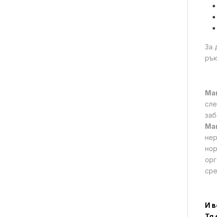
За 
рък
Ма
сле
заб
Ма
нер
нор
орг
сре
И в
Тя 