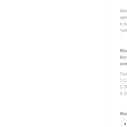
Ако
умо
е е
тря
Маг
Ког
ел
Тоз
1. 
2. 
3. 
Ма