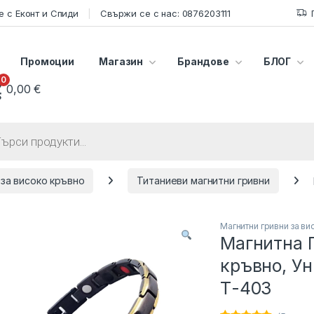
 с Еконт и Спиди
Свържи се с нас: 0876203111
Промоции
Магазин
Брандове
БЛОГ
0
0,00
€
s search
 за високо кръвно
Титаниеви магнитни гривни
Магнитни гривни за ви
Магнитна Г
кръвно, Ун
Т-403