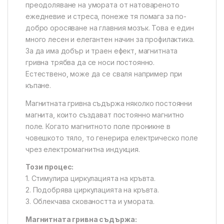
преодоляване на умората от натовареното
ежедневие и стреса, понеже тя помага за по-
добро оросяване на главния мозък. Това е един
много лесен и елегантен начин за профилактика.
За да има добър и траен ефект, магнитната
гривна трябва да се носи постоянно.
Естествено, може да се сваля например при
къпане.
Магнитната гривна съдържа няколко постоянни
магнита, които създават постоянно магнитно
поле. Когато магнитното поле проникне в
човешкото тяло, то генерира електрическо поле
чрез електромагнитна индукция.
Този
процес:
1. Стимулира циркулацията на кръвта.
2. Подобрява циркулацията на кръвта.
3. Облекчава сковаността и умората.
Магнитната гривна съдържа: