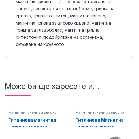
магнитни гривни
Етикети:
вдигане на
тонуса
,
високо кръвно
,
главоболие
,
гривна за
кръвно
,
гривна от титан
,
магнитна гривна
,
магнитна гривна за високо кръвно
,
магнитна
гривна за главоболие
,
магнитна гривна
хипертония
,
подобряване на организма
,
смъкване на кръвното
Може би ще харесате и...
Магнитни гривни за високо
Магнитни гривни за високо
кръвно
,
Титаниеви магнитни
кръвно
,
Титаниеви магнитни
гривни
гривни
Титаниева магнитна
Титаниева Магнитна
гривна за високо
гривна за високо
кръвно, Унисекс,
кръвно, Унисекс