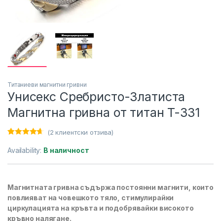
Титаниеви магнитни гривни
Унисекс Сребристо-Златиста
Магнитна гривна от титан T-331
(
2
клиентски отзива)
Оценен
2
4.50
от 5,
Availability:
В наличност
базирано
на
потребител
ски оценки
Магнитната гривна съдържа постоянни магнити, които
повлияват на човешкото тяло, стимулирайки
циркулацията на кръвта и подобрявайки високото
кръвно налягане.