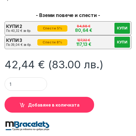
- Вземи повече и спести -
КУПИ 2
84,88
€
КУПИ
Спести 5%
80,64
€
По
40,32
€
за бр.
КУПИ 3
127,32
€
КУПИ
Спести 8%
117,13
€
По
39,04
€
за бр.
42,44
€
(83.00 лв.)
Унисекс Сребристо-Златиста Магнитна гривна от титан T-
Добавяне в количката