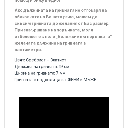
помощ и бижу в едно!
Ако дължината на гривната не отговаря на
обиколката на Вашата ръка, можем да
скъсим гривната до желания от Вас размер.
При завършване на поръчката, моля
отбележете в поле „Бележки към поръчката“
желаната дължина на гривната в
сантиметри.
Цвят:
Сребрист + Златист
Дължина на гривната:
19
см
Ширина на гривната:
7 мм
Гривната е подходяща за:
ЖЕНИ и МЪЖЕ