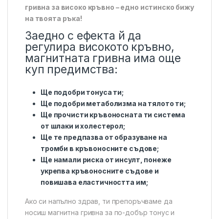
гривна за високо кръвно – едно истинско бижу
на твоята ръка!
Заедно с ефекта й да
регулира високото кръвно,
магнитната гривна има още
куп предимства:
Ще подобри тонуса ти;
Ще подобри метаболизма на тялото ти;
Ще прочисти кръвоносната ти система
от шлаки и холестерол;
Ще те предпазва от образуване на
тромби в кръвоносните съдове;
Ще намали риска от инсулт, понеже
укрепва кръвоносните съдове и
повишава еластичността им;
Ако си напълно здрав, ти препоръчваме да
носиш магнитна гривна за по-добър тонус и