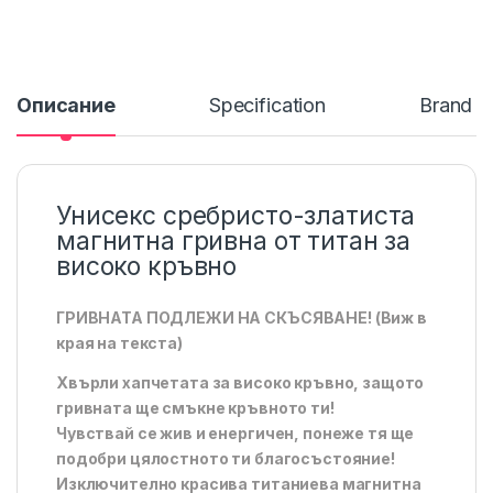
Описание
Specification
Brand
Унисекс сребристо-златиста
магнитна гривна от титан за
високо кръвно
ГРИВНАТА ПОДЛЕЖИ НА СКЪСЯВАНЕ! (Виж в
края на текста)
Хвърли хапчетата за високо кръвно, защото
гривната ще смъкне кръвното ти!
Чувствай се жив и енергичен, понеже тя ще
подобри цялостното ти благосъстояние!
Изключително красива титаниева магнитна