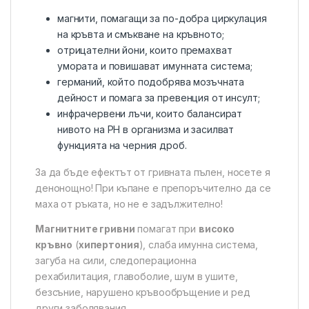
магнити, помагащи за по-добра циркулация
на кръвта и смъкване на кръвното;
отрицателни йони, които премахват
умората и повишават имунната система;
германий, който подобрява мозъчната
дейност и помага за превенция от инсулт;
инфрачервени лъчи, които балансират
нивото на PH в организма и засилват
функцията на черния дроб.
За да бъде ефектът от гривната пълен, носете я
денонощно! При къпане е препоръчително да се
маха от ръката, но не е задължително!
Магнитните гривни
помагат при
високо
кръвно
(
хипертония
), слаба имунна система,
загуба на сили, следоперационна
рехабилитация, главоболие, шум в ушите,
безсъние, нарушено кръвообръщение и ред
други заболявания.