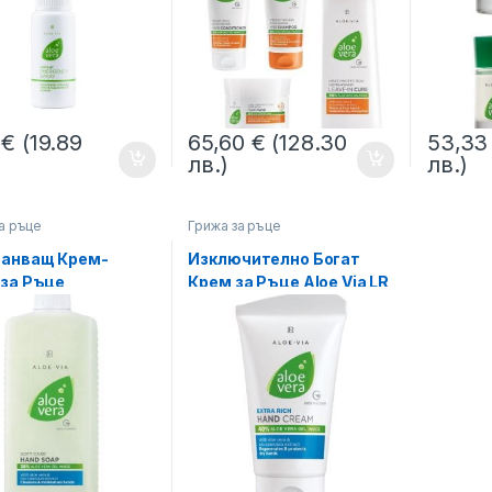
7
€
(19.89
65,60
€
(128.30
53,3
лв.)
лв.)
а ръце
Грижа за ръце
анващ Крем-
Изключително Богат
 за Ръце,
Крем за Ръце Aloe Via LR
тел Aloe Via LR