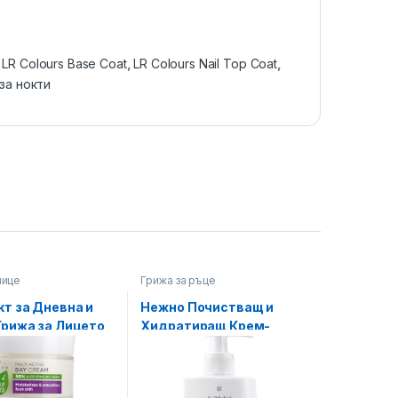
,
LR Colours Base Coat
,
LR Colours Nail Top Coat
,
 за нокти
лице
Грижа за ръце
т за Дневна и
Нежно Почистващ и
рижа за Лицето,
Хидратиращ Крем-
Vera
Сапун за Ръце Aloe Via
LR