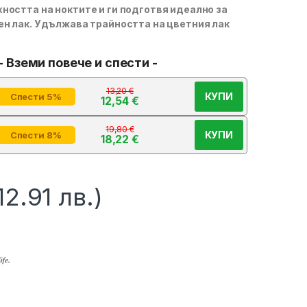
ността на ноктите и ги подготвя идеално за
ен лак. Удължава трайността на цветния лак
- Вземи повече и спести -
13,20
€
КУПИ
Спести 5%
12,54
€
19,80
€
КУПИ
Спести 8%
18,22
€
12.91 лв.)