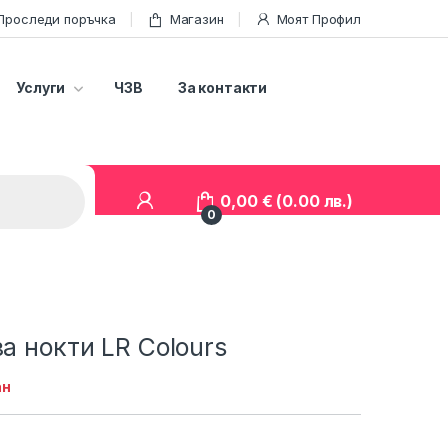
Проследи поръчка
Магазин
Моят Профил
Услуги
ЧЗВ
За контакти
0,00
€
(0.00 лв.)
0
за нокти LR Colours
ан