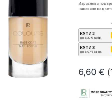
Изравнява повърх
нанасяне на цвет
КУПИ 2
По
6,27
€
за бр.
КУПИ 3
По
6,07
€
за бр.
6,60
€
(