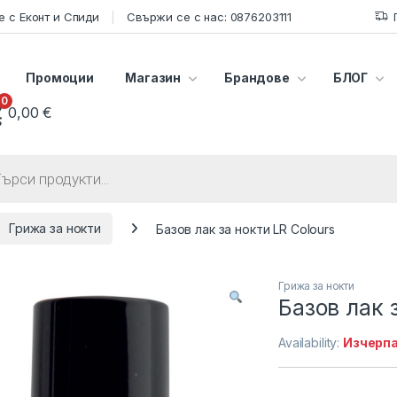
 с Еконт и Спиди
Свържи се с нас: 0876203111
Промоции
Магазин
Брандове
БЛОГ
0
0,00
€
s search
Грижа за нокти
Базов лак за нокти LR Colours
Грижа за нокти
Базов лак 
Availability:
Изчерп