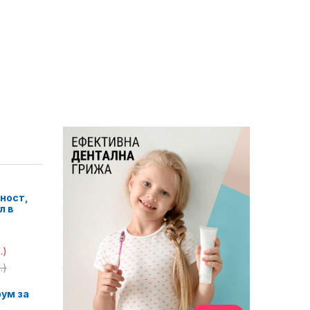
ност,
л в
.)
.)
ум за