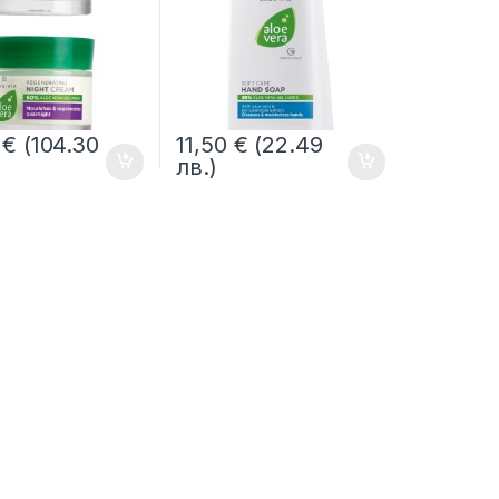
3
€
(104.30
11,50
€
(22.49
лв.)