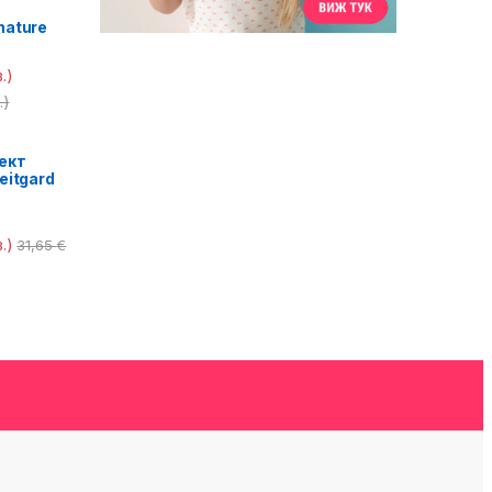
nature
.)
.)
ект
eitgard
.)
31,65
€