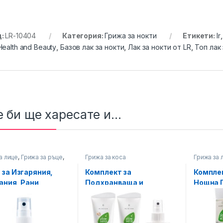
д:
LR-10404
Категория:
Грижа за нокти
Етикети:
lr
Health and Beauty
,
Базов лак за нокти
,
Лак за нокти от LR
,
Топ лак
 би ще харесате и...
а лице
,
Грижа за ръце
,
Грижа за коса
Грижа за 
а тяло
 за Изгаряния,
Комплект за
Комплек
ания, Рани,
Подхранваща и
Нощна Г
а помощ с LR Aloe
Укрепваща Грижа за
LR Aloe 
30 мл Малък
Косата Aloe Vera Nutri
Repair