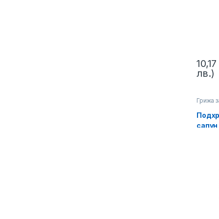
10,1
лв.)
Грижа з
Подхр
сапун
Пълни