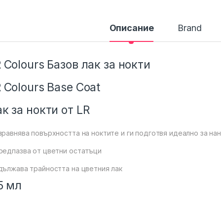
Описание
Brand
 Colours Базов лак за нокти
 Colours Base Coat
к за нокти от LR
зравнява повърхността на ноктите и ги подготвя идеално за нан
редпазва от цветни остатъци
дължава трайността на цветния лак
5 мл