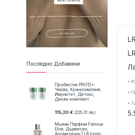
LR
LR
Последно Добавени
Ла
• И
Пробиотик PRO12+:
Черва, Храносмилане,
• П
Имунитет, Детокс,
Двоен комплект
• У
5.
115,20
€
(225.31 лв.)
Мъжки Парфюм Famous
Elixir, Дървесен,
Ароматичен | LR Iconic