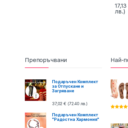
17,1
лв.)
Препоръчвани
Най-п
Подаръчен Комплект
за Отпускане и
Загряване
37,02
€
(72.40 лв.)
Оценено 
Подаръчен Комплект
4.87
от 5
"Радостна Хармония"