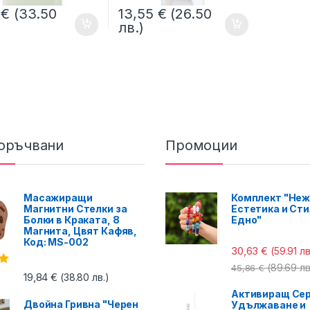
3
€
(33.50
13,55
€
(26.50
лв.)
оръчвани
Промоции
Масажиращи
Комплект "Неж
Магнитни Стелки за
Естетика и Сти
Болки в Краката, 8
Едно"
Магнита, Цвят Кафяв,
Код: MS-002
30,63
€
(59.91 лв
(89.69 лв
45,86
€
с
19,84
€
(38.80 лв.)
Активиращ Сер
Двойна Гривна "Черен
Удължаване и