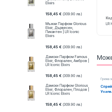
Elixirs
158,45
€
(309.90 лв.)
Ко
Мъжки Парфюм Glorious
LR 
Elixir, Дървесен,
Пикантен | LR Iconic
Elixirs
158,45
€
(309.90 лв.)
Може
Дамски Парфюм Famous
Elixir, Флорален, Амбров |
LR Iconic Elixirs
158,45
€
(309.90 лв.)
Грижа з
Грижа з
Дамски Парфюм Glorious
Спрей
Elixir, Флорален, Плодов |
Ухапв
LR Iconic Elixirs
Спешн
via, 
158,45
€
(309.90 лв.)