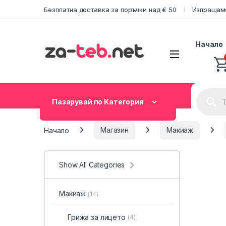
Skip to navigation
Skip to content
Безплатна доставка за поръчки над € 50
Изпращаме
Начало
Product
Пазарувай по Категория
Начало
Магазин
Макиаж
Show All Categories
Макиаж
(14)
Грижа за лицето
(4)