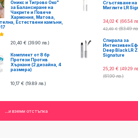
Оникс и Тигрово Око"
Сгъстяване на
за Балансиране на
Миглите LR Sig
Чакрите и Повече
Хармония, Матова,
34,02
€
(66.54 лв
телна, Естествени камъни,
017
(83.49 лв
42,69
€
Спирала за
с
20,40
€
(39.90 лв.)
Интензивен Еф
Deep Black LR Z
Комплект от 8 бр
Signature
Протези Против
Хъркане (2 дизайна, 4
25,20
€
(49.29 лв
размера)
(61.90 лв.)
10,17
€
(19.89 лв.)
...и вземи отстъпка