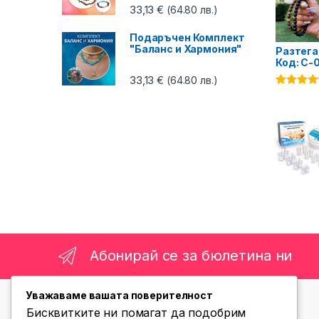
33,13
€
(64.80 лв.)
Подаръчен Комплект
"Баланс и Хармония"
Разтега
Код: C-
33,13
€
(64.80 лв.)
Оценено 
4.75
от 5
Абонирай се за бюлетина ни
Уважаваме вашата поверителност
Бисквитките ни помагат да подобрим