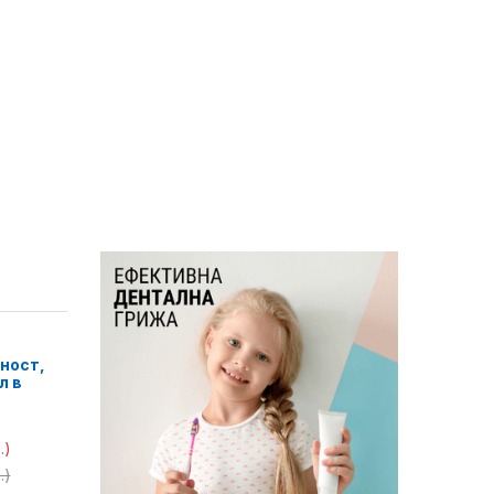
ност,
л в
.)
.)