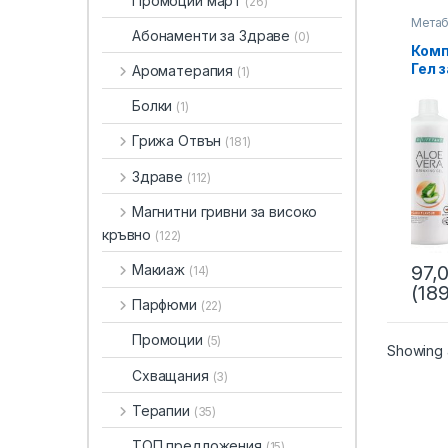
Промоции март
(26)
Метаб
Абонаменти за Здраве
Благо
(0)
Комп
Гел 
Ароматерапия
(1)
Прас
диаб
Болки
(1)
бути
Конц
Грижа Отвън
(181)
при 
Здраве
(112)
Магнитни гривни за високо
кръвно
(122)
Макиаж
97,
(14)
(189
Парфюми
(22)
Промоции
(5)
Showing a
Схващания
(3)
Терапии
(35)
ТОП предложения
(15)