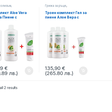
олизъм,
Грижа за ръце
,
състояние
Метаболизъм,
Благосъстояние
лект Aloe Vera
Троен комплект Гел за
за Пиене с
пиене Алое Вера с
кова за
праскова за деца и
етици, две
диабетици + Крем
лки + Крем
Алое Вера с Прополис,
ентрат Алое Вера
LR
Кожни проблеми
09
€
135,90
€
.89 лв.)
(265.80 лв.)
ll 2 results