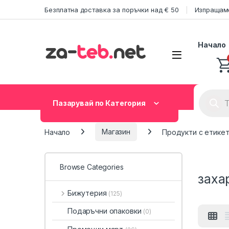
Skip to navigation
Skip to content
Безплатна доставка за поръчки над € 50
Изпращаме
Начало
Product
Пазарувай по Категория
Начало
Магазин
Продукти с етикет
Browse Categories
заха
Бижутерия
(125)
Подаръчни опаковки
(0)