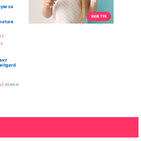
ум за
nature
.)
.)
ект
eitgard
.)
31,65
€