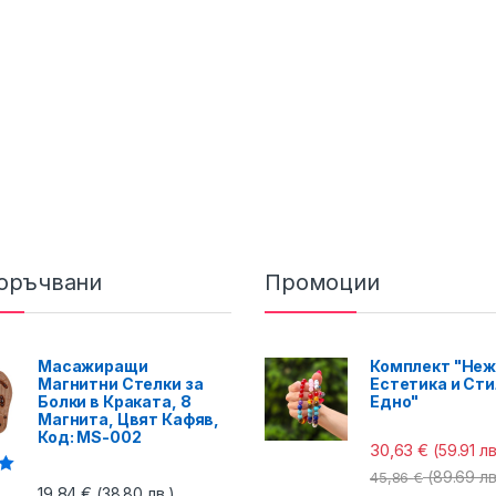
оръчвани
Промоции
Масажиращи
Комплект "Неж
Магнитни Стелки за
Естетика и Сти
Болки в Краката, 8
Едно"
Магнита, Цвят Кафяв,
Код: MS-002
30,63
€
(59.91 лв
(89.69 лв
45,86
€
с
19,84
€
(38.80 лв.)