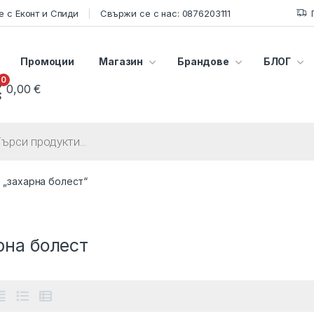
 с Еконт и Спиди
Свържи се с нас: 0876203111
Промоции
Магазин
Брандове
БЛОГ
0
0,00
€
s search
 „захарна болест“
рна болест