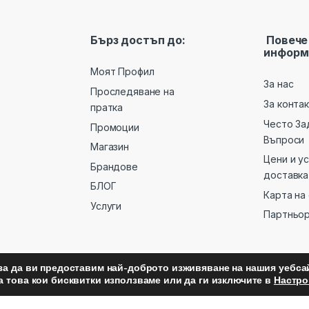
Бърз достъп до:
Повече
информ
Моят Профил
За нас
Проследяване на
За конта
пратка
Често За
Промоции
Въпроси
Магазин
Цени и у
Брандове
доставка
БЛОГ
Карта на
Услуги
Партньо
за да ви предоставим най-доброто изживяване на нашия уебсай
а това кои бисквитки използваме или да ги изключите в
Настро