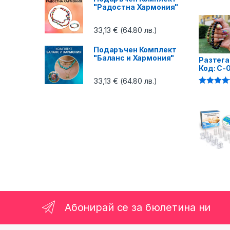
4.87
от 5
"Радостна Хармония"
33,13
€
(64.80 лв.)
Подаръчен Комплект
"Баланс и Хармония"
Разтега
Код: C-
33,13
€
(64.80 лв.)
Оценено 
4.75
от 5
Абонирай се за бюлетина ни