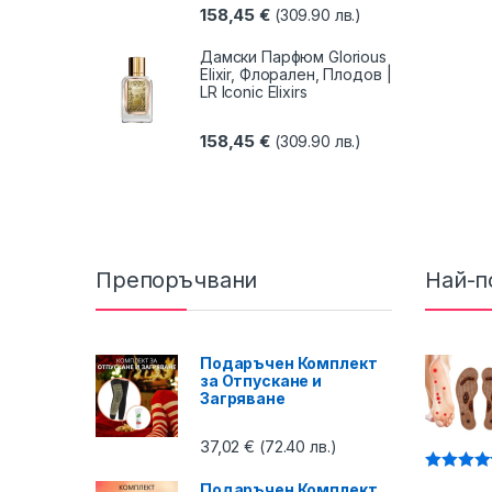
158,45
€
(309.90 лв.)
Дамски Парфюм Glorious
Elixir, Флорален, Плодов |
LR Iconic Elixirs
158,45
€
(309.90 лв.)
Препоръчвани
Най-п
Подаръчен Комплект
за Отпускане и
Загряване
37,02
€
(72.40 лв.)
Оценено 
Подаръчен Комплект