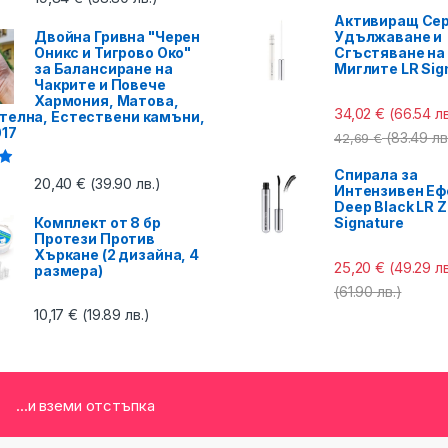
Активиращ Сер
Двойна Гривна "Черен
Удължаване и
Оникс и Тигрово Око"
Сгъстяване на
за Балансиране на
Миглите LR Sig
Чакрите и Повече
Хармония, Матова,
34,02
€
(66.54 лв
телна, Естествени камъни,
017
(83.49 лв
42,69
€
Спирала за
с
20,40
€
(39.90 лв.)
Интензивен Еф
Deep Black LR Z
Комплект от 8 бр
Signature
Протези Против
Хъркане (2 дизайна, 4
25,20
€
(49.29 лв
размера)
(61.90 лв.)
10,17
€
(19.89 лв.)
...и вземи отстъпка