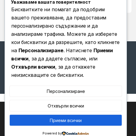
Уважаваме вашата поверителност
Условия за ползване
Бисквитките ни помагат да подобрим
вашето преживяване, да предоставим
персонализирано съдържание и да
анализираме трафика. Можете да изберете
кои бисквитки да разрешите, като кликнете
на
Персонализиране
. Натиснете
Приеми
всички
, за да дадете съгласие, или
Отхвърли всички
, за да откажете
Имате въпроси? Позвънете
неизискващите се бисквитки.
ни!
(+359) 876 203 111
Персонализиране
Отхвърли всички
Ние използваме бисквитки, за да ви предоставим най-
доброто изживяване на нашия уебсайт.
Можете да научите повече за това кои бисквитки
Приеми всички
0
използваме или да ги изключите в
.
Настройки
Powered by