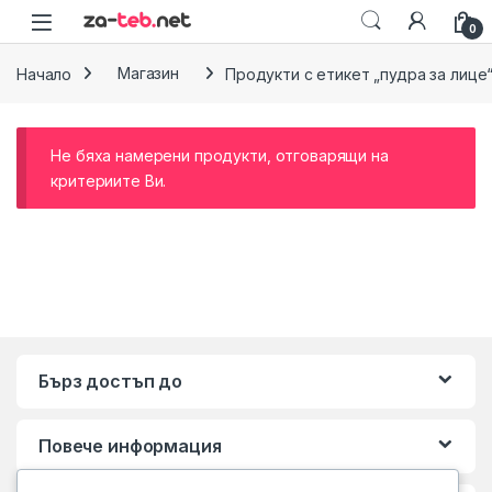
Skip to navigation
Skip to content
0
Начало
Магазин
Продукти с етикет „пудра за лице
Не бяха намерени продукти, отговарящи на
критериите Ви.
Бърз достъп до
Повече информация